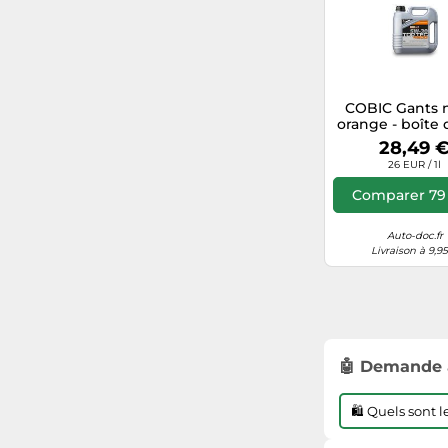
COBIC Gants ni
orange - boîte 
pour la mécan
28,49 
Taille XL
26 EUR / 1l
Comparer 79 
Auto-doc.fr
Livraison à 9,9
🤖 Demande 
🛍️ Quels sont 