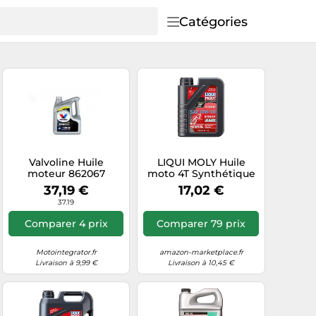
Catégories
Valvoline Huile
LIQUI MOLY Huile
moteur 862067
moto 4T Synthétique
Street Race 10W-50 1 L
37,19 €
17,02 €
37.19
Comparer 4 prix
Comparer 79 prix
Motointegrator.fr
amazon-marketplace.fr
Livraison à 9,99 €
Livraison à 10,45 €