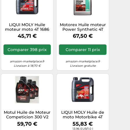
LIQUI MOLY Huile
Motorex Huile moteur
moteur moto 4T 1686
Power Synthetic 4T
Street Race Synth
10W-50 4 L Clair
45,71 €
67,50 €
10W-50 4 L
Comparer 398 prix
Comparer 11 prix
amazon-marketplace.fr
amazon-marketplace.fr
Livraison à 18,70 €
Livraison gratuite
Motul Huile de Moteur
LIQUI MOLY Huile de
Competicion 300 V2
moto Motorbike 4T
4T FL Road Racing 10
Synth 10W-50 Offroad
59,70 €
55,83 €
W50, 3 l (3 x 1 Lt)
Race 4 L Gris
13.96 EUR/1.0 l