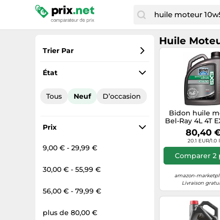
Huile Mote
Trier Par
Préférés
État
Prix croissant
Tous
Neuf
D’occasion
Prix total
Bidon huile m
Prix décroissant
Bel-Ray 4L 4T E
Prix
Synthetic Este
80,40 
50
20.1 EUR/1.0 l
9,00 € - 29,99 €
Comparer 2 
30,00 € - 55,99 €
amazon-marketpla
Livraison gratu
56,00 € - 79,99 €
plus de 80,00 €