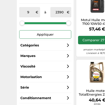
à
Motul Huile m
7100 10W50 4
Doré
57,46 
Appliquer
Comparer 27 
Catégories
amazon-marketpla
Livraison à 18,7
Huiles moteur
Marques
LIQUI MOLY
Jeux scientifiques
Viscosité
Motul
10W-50
Motorisation
Castrol
10W
4 temps
Série
Huile mote
TotalEnergies 
Motorex
10W-40
2 temps
Motul 5100 4T
Conditionnement
Quartz RACING
40,64 
5L
40.64