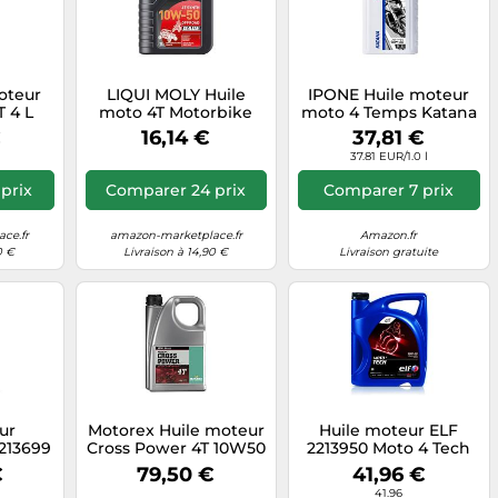
oteur
LIQUI MOLY Huile
IPONE Huile moteur
T 4 L
moto 4T Motorbike
moto 4 Temps Katana
Synth 10W-50 Offroad
10W50 Gamme Sport
€
16,14 €
37,81 €
Race – 1 L
100% synthétique -
37.81 EUR/1.0 l
Bidon 2 L
prix
Comparer 24 prix
Comparer 7 prix
ce.fr
amazon-marketplace.fr
Amazon.fr
0 €
Livraison à 14,90 €
Livraison gratuite
ur
Motorex Huile moteur
Huile moteur ELF
2213699
Cross Power 4T 10W50
2213950 Moto 4 Tech
 10W50
motocross enduro
10W50 4L
€
79,50 €
41,96 €
100% synthèse 4 litres
41.96