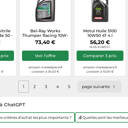
trile
Bel-Ray Works
Motul Huile 5100
de 50 -
Thumper Racing 10W-
10W50 4T 4 l
ique -
50 4 Litres d’huile
€
73,40 €
56,20 €
moteur
14.05 EUR/1.0 l
prix
Voir l'offre
Comparer 3 prix
amazon-marketplace.fr
amazon-marketplace.fr
5 €
Livraison à 34,02 €
Livraison à 10,00 €
1
2
3
4
5
page suivante
à ChatGPT
les critères d'achat les plus importants ?
💰 Quelles sont les meilleur