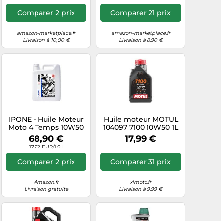
Comparer 2 prix
Comparer 21 prix
amazon-marketplace.fr
amazon-marketplace.fr
Livraison à 10,00 €
Livraison à 8,90 €
IPONE - Huile Moteur
Huile moteur MOTUL
Moto 4 Temps 10W50
104097 7100 10W50 1L
Katana Off-Road -
68,90 €
17,99 €
Bidon 4 Litres - 100%
17.22 EUR/1.0 l
Synthétique - Tout-
terrain - Gamme Sport
Comparer 2 prix
Comparer 31 prix
- Très hautes
performances -
Passages de vitesses
Amazon.fr
xlmoto.fr
souples et rapides
Livraison gratuite
Livraison à 9,99 €