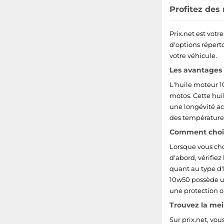
Profitez des
Prix.net est votr
d'options réperto
votre véhicule.
Les avantages 
L'huile moteur 1
motos. Cette hui
une longévité ac
des températures 
Comment choisi
Lorsque vous cho
d'abord, vérifiez
quant au type d'h
10w50 possède un
une protection o
Trouvez la mei
Sur prix.net, vo