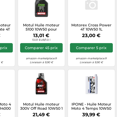
moteur
Motul Huile moteur
Motorex Cross Power
ate 4T
5100 10W50 pour
4T 10W50 1L
 JASO
moteurs 4T 1 L
€
13,01 €
23,00 €
13.01 EUR/1.0 l
prix
Comparer 45 prix
Comparer 5 prix
amazon-marketplace.fr
amazon-marketplace.fr
5 €
Livraison à 9,90 €
Livraison à 9,90 €
Moto 4
Motul Huile moteur
IPONE - Huile Moteur
R4000
300V Off Road 10W50 1
Moto 4 Temps 10W50
-
l Clair
Katana Off-Road -
€
21,49 €
39,99 €
 Haute
Bidon 2 Litres - 100%