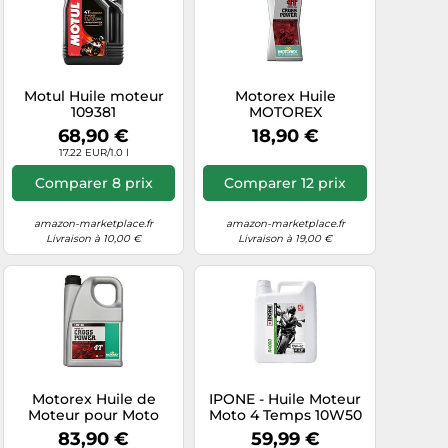
Motul Huile moteur
Motorex Huile
109381
MOTOREX
Synthetique Cross
68,90 €
18,90 €
Power 10w50 4 T
17.22 EUR/1.0 l
Comparer 8 prix
Comparer 12 prix
amazon-marketplace.fr
amazon-marketplace.fr
Livraison à 10,00 €
Livraison à 19,00 €
Motorex Huile de
IPONE - Huile Moteur
Moteur pour Moto
Moto 4 Temps 10W50
Cross Power SAE
R4000 - Bidon 4 Litres
83,90 €
59,99 €
10W/50 4 l
- Semi-Synthétique+ -