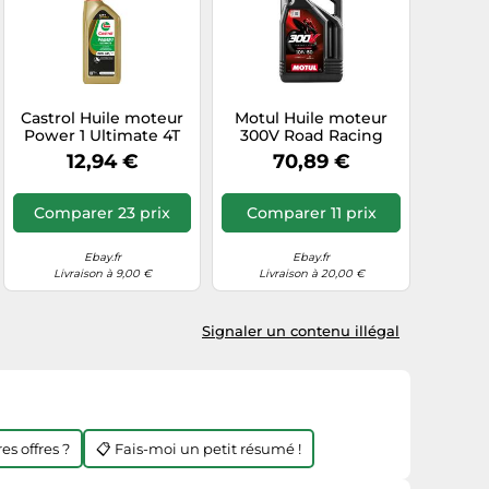
Castrol Huile moteur
Motul Huile moteur
Power 1 Ultimate 4T
300V Road Racing
10W-50 API SN JASO
10W-50 - Entièrement
12,94 €
70,89 €
MA2 1 L
synthétique - 4 L
Comparer 23 prix
Comparer 11 prix
Ebay.fr
Ebay.fr
Livraison à 9,00 €
Livraison à 20,00 €
Signaler un contenu illégal
es offres ?
📋 Fais-moi un petit résumé !