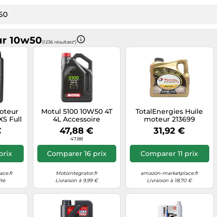
ur 10w50
(1 236 résultats*)
oteur
Motul 5100 10W50 4T
TotalEnergies Huile
XS Full
4L Accessoire
moteur 213699
r 10W-
€
47,88 €
31,92 €
47.88
prix
Comparer 16 prix
Comparer 11 prix
ce.fr
Motointegrator.fr
amazon-marketplace.fr
ite
Livraison à 9,99 €
Livraison à 18,70 €