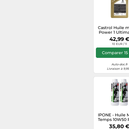
Rakuten.com FR
Motointegrator.fr
Darty.com (Marketplace)
Castrol Huile 
Power 1 Ultim
10W-50 API SN
42,99 
Cdiscount.com (Marketplace)
MA2 4 L
10 EUR / 1l
Fnac.com (Marketplace)
Comparer 15 
misterpro.com
Auto-doc.fr
Livraison à 9,9
IPONE - Huile 
Temps 10W50 
RS - Semi
35,80 
Synthétique -