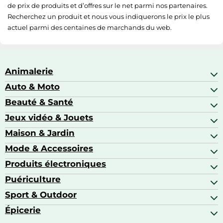
de prix de produits et d’offres sur le net parmi nos partenaires.
Recherchez un produit et nous vous indiquerons le prix le plus
actuel parmi des centaines de marchands du web.
Animalerie
Auto & Moto
Abris pour animaux sauvages
Aquariophilie
Beauté & Santé
Accessoires auto
Colliers GPS
Attelage & portage
Jeux vidéo & Jouets
Alimentation bébé
Matériel orthopédique pour animaux
Autoradios
Amour & contraception
Maison & Jardin
Accessoires de gaming
Casques moto
Appareils de coiffure
Consoles de jeux
Mode & Accessoires
Ameublement
Brosses à dents électriques
Drones
Articles de cuisine & d'entretien ménager
Produits électroniques
Accessoires de mode
Jeux PS4
Aspirateurs souffleurs
Arts textiles
Puériculture
Accessoires smartphones
Barbecues & planchas
Bagages
Appareils photo hybrides
Sport & Outdoor
Chaises hautes
Baskets
Appareils photo numériques
Jouets
Épicerie
Appareils de fitness
Appareils photo numériques compacts
Lits bébé