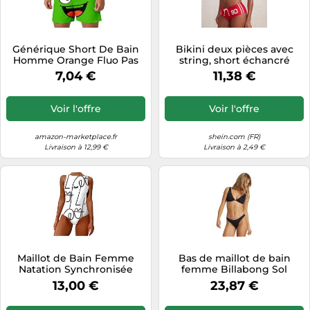
Générique Short De Bain
Bikini deux pièces avec
Homme Orange Fluo Pas
string, short échancré
Beige Solde Pied Marron
Ensemble de maillots de
7,04 €
11,38 €
Très Pince Meilleur Cuisse
bain de plage sporty rayés
Homewear Simili Marin
rouges pour femmes
Droite Recycle Deperlant
L,M,S,XL,XSBlocs de
Voir l'offre
Voir l'offre
Hydrophobe Extenso
couleur,Lettres,RayéÉtoffe
Echancre
amazon-marketplace.fr
shein.com (FR)
Livraison à 12,99 €
Livraison à 2,49 €
Maillot de Bain Femme
Bas de maillot de bain
Natation Synchronisée
femme Billabong Sol
Culotte Bas Ultra Sexy
Searcher Noir XL
13,00 €
23,87 €
Argenté Couvrant Beau
Ronde Chic Fleur Très