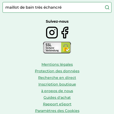
Articles de sport
Autour du café
Meubles à langer
Camping
Autour du thé
Caravaning
Autour du vin
Boissons
Suivez-nous
Mentions légales
Protection des données
Recherche en direct
Inscription boutique
à propos de nous
Guides d'achat
Rapport eSport
Paramètres des Cookies