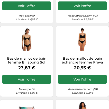
Voir l'offre
Voir l'offre
Trek-expert.fr
Madeinparadis.com (FR)
Livraison à 6,99 €
Livraison à 6,99 €
Bas de maillot de bain
Bas de maillot de bain
femme Billabong Sol
échancré femme Freya
Searcher Fiji Noir XS
Ibiza Waves Noir XL
23,87 €
20,93 €
Voir l'offre
Voir l'offre
Trek-expert.fr
Madeinparadis.com (FR)
Livraison à 6,99 €
Livraison à 6,99 €