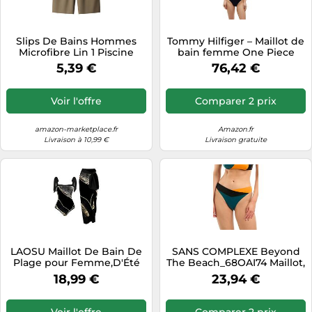
Slips De Bains Hommes
Tommy Hilfiger – Maillot de
Microfibre Lin 1 Piscine
bain femme One Piece
Legging Survetement Très
échancré Bleu (Desert Sky)
5,39 €
76,42 €
Nylon Mauve Integré
L
Leopard Turquoise
Microfibre Quart
Voir l'offre
Comparer 2 prix
Ceremonie Calecon Prix
Dégradé Echancré
Autobronzant
amazon-marketplace.fr
Amazon.fr
Livraison à 10,99 €
Livraison gratuite
LAOSU Maillot De Bain De
SANS COMPLEXE Beyond
Plage pour Femme,D'Été
The Beach_68OAI74 Maillot,
Maillot De Bain 2 Pièces
Slip de Bain échancré, Noir
18,99 €
23,94 €
Noir,Vendredi Maillot De
Vert Ocre, 38/40 Femme
Bain,Maillot De Bain 2
Pieces Femmes,Maillot De
Voir l'offre
Comparer 2 prix