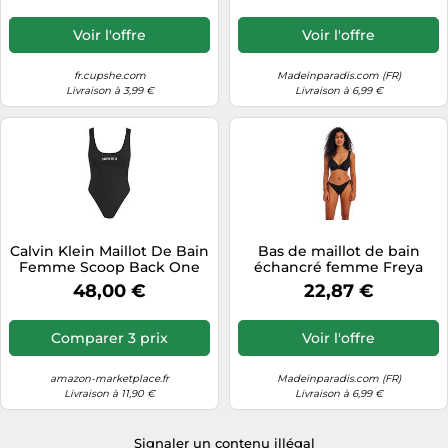
Voir l'offre
Voir l'offre
fr.cupshe.com
Madeinparadis.com (FR)
Livraison à 3,99 €
Livraison à 6,99 €
Calvin Klein Maillot De Bain
Bas de maillot de bain
Femme Scoop Back One
échancré femme Freya
Piece Modern, Noir (PVH
Nomad Nights Noir XS
48,00 €
22,87 €
Black), XS
Comparer 3 prix
Voir l'offre
amazon-marketplace.fr
Madeinparadis.com (FR)
Livraison à 11,90 €
Livraison à 6,99 €
Signaler un contenu illégal