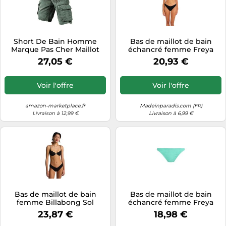
Short De Bain Homme
Bas de maillot de bain
Marque Pas Cher Maillot
échancré femme Freya
pour Vert Poche
Ibiza Waves Noir XS
27,05 €
20,93 €
Survetement Cuir
Baroudeur 64 Molecule
Streetwear Fendu
Voir l'offre
Voir l'offre
Hommes Tres Saumon
Olive Baignade Recy
hancré 30
amazon-marketplace.fr
Madeinparadis.com (FR)
Livraison à 12,99 €
Livraison à 6,99 €
Bas de maillot de bain
Bas de maillot de bain
femme Billabong Sol
échancré femme Freya
Searcher Fiji Noir XL
Ibiza Waves Bleu XS
23,87 €
18,98 €