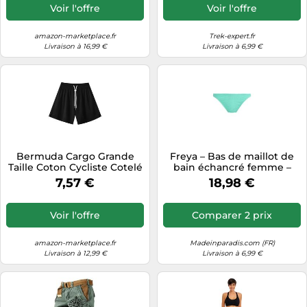
Échancré Maille Long
Voir l'offre
Voir l'offre
Tanga Sophie Davant
Flotteur Mode Type Orange
Coque Asymétrique 2
amazon-marketplace.fr
Trek-expert.fr
Livraison à 16,99 €
Livraison à 6,99 €
Bermuda Cargo Grande
Freya – Bas de maillot de
Taille Coton Cycliste Cotelé
bain échancré femme –
Legging Collant
Ibiza Waves – Bleu – XL
7,57 €
18,98 €
Transparent 48 Natation
Technique Personnalisé
Fendu Islam Tres Hautes 40
Voir l'offre
Comparer 2 prix
Integre Drole Echancré Tie
amazon-marketplace.fr
Madeinparadis.com (FR)
Livraison à 12,99 €
Livraison à 6,99 €