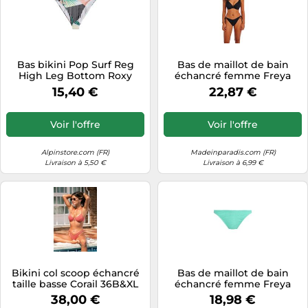
Bas bikini Pop Surf Reg
Bas de maillot de bain
High Leg Bottom Roxy
échancré femme Freya
(True Black Crazy Vic) XS
Nomad Nights Noir XL
15,40 €
22,87 €
Voir l'offre
Voir l'offre
Alpinstore.com (FR)
Madeinparadis.com (FR)
Livraison à 5,50 €
Livraison à 6,99 €
Bikini col scoop échancré
Bas de maillot de bain
taille basse Corail 36B&XL
échancré femme Freya
Ibiza Waves Bleu S
38,00 €
18,98 €