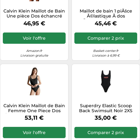
Tablettes tactiles
Calvin Klein Maillot de Bain
Maillot de bain 1 piÃšce
Une pièce Dos échancré
Ã©lastique Ã dos
Tondeuses cheveux & barbe
LV00Q61219 pour Femme,
Ã©chancrÃ© femme
46,95 €
45,46 €
Noir (Noir), XL
Superdry Noir XS
Téléphonie
Téléviseurs
Voir l'offre
Comparer 2 prix
Télévision & vidéo
Amazon.fr
Basket-center.fr
Électroménager
Livraison gratuite
Livraison à 6,99 €
Calvin Klein Maillot de Bain
Superdry Elastic Scoop
Femme One Piece Dos
Back Swimsuit Noir 2XS
Échancré, Noir (Pvh Black),
Femme
53,11 €
35,00 €
XL
Voir l'offre
Comparer 2 prix