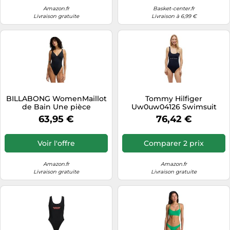
Amazon.fr
Basket-center.fr
Livraison gratuite
Livraison à 6,99 €
BILLABONG WomenMaillot
Tommy Hilfiger
de Bain Une pièce
Uw0uw04126 Swimsuit
échancré Sol Searcher
Bleu XS Femme
63,95 €
76,42 €
Deep V One-Piece XL
Voir l'offre
Comparer 2 prix
Amazon.fr
Amazon.fr
Livraison gratuite
Livraison gratuite