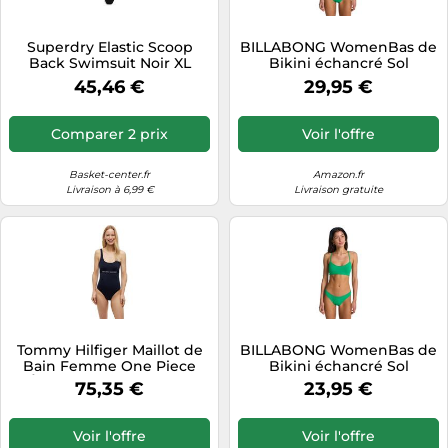
Superdry Elastic Scoop
BILLABONG WomenBas de
Back Swimsuit Noir XL
Bikini échancré Sol
Femme
Searcher Hike XS
45,46 €
29,95 €
Comparer 2 prix
Voir l'offre
Basket-center.fr
Amazon.fr
Livraison à 6,99 €
Livraison gratuite
Tommy Hilfiger Maillot de
BILLABONG WomenBas de
Bain Femme One Piece
Bikini échancré Sol
Échancré, Bleu (Desert
Searcher Hike S
75,35 €
23,95 €
Sky), S
Voir l'offre
Voir l'offre