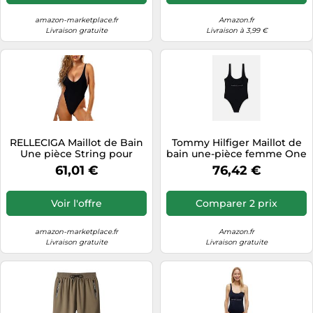
amazon-marketplace.fr
Amazon.fr
Livraison gratuite
Livraison à 3,99 €
RELLECIGA Maillot de Bain
Tommy Hilfiger Maillot de
Une pièce String pour
bain une-pièce femme One
Femme, Noir, Taille XL
Piece échancré Bleu
61,01 €
76,42 €
(Desert Sky) M
Voir l'offre
Comparer 2 prix
amazon-marketplace.fr
Amazon.fr
Livraison gratuite
Livraison gratuite