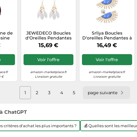
îne de
JEWEDECO Boucles
Srliya Boucles
ésine
d'Oreilles Pendantes
D'oreilles Pendantes à
ts
Gouttes Femme
la Mode Adaptées aux
€
15,69 €
16,49 €
ues
Décorations Longues
Occasions Spéciales,
nvient
en Alliage Blanc
Matériau en Alliage de
iales,
Feuilles Pompon pour
Haute qualité (Bleu)
e
Voir l'offre
Voir l'offre
 Mode
Occasions Spéciales
ste
Mode Européenne
ce.fr
amazon-marketplace.fr
amazon-marketplace.fr
0 €
Livraison gratuite
Livraison gratuite
1
2
3
4
5
page suivante
à ChatGPT
les critères d'achat les plus importants ?
💰 Quelles sont les meilleur