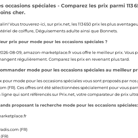
s occasions spéciales - Comparez les prix parmi 113 6
oins cher.
lin! Vous trouverez-ici, sur prix.net, les 113 650 prix les plus aventa
tériel de coiffure
,
Déguisements adulte
ainsi que
Bonnets
.
lleur prix pour mode pour les occasions spéciales ?
 2026-08-09,
amazon-marketplace.fr
vous offre le meilleur prix. Vous
 changent régulièrement. Comparez les prix en revenant plus tard.
commander mode pour les occasions spéciales au meilleur pr
ix pour mode pour les occasions spéciales vous sont proposés par nos
om (FR)
. Ces offres ont été sélectionnées spécialement pour vous parm
gne qui sont référencés sur Prix.net, votre comparateur de prix ultra-
ands proposant la recherche mode pour les occasions spéciales:
rketplace.fr
adis.com (FR)
(FR)