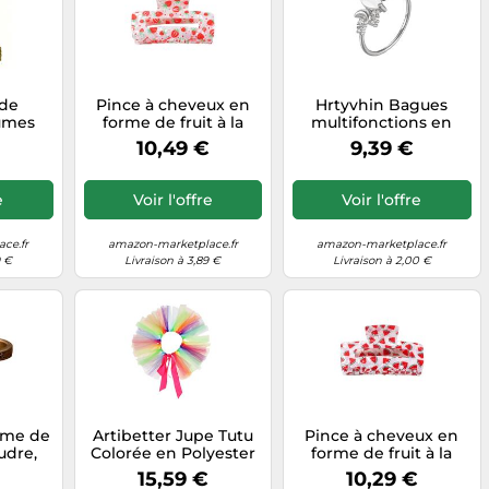
de
Pince à cheveux en
Hrtyvhin Bagues
umes
forme de fruit à la
multifonctions en
eau de
mode, poignée
forme de lune, texture
10,49 €
9,39 €
mode
antidérapante pour
en alliage unique,
ons
femmes, tenues de
adaptée cadeaux et
ssoire
filles et coiffures pour
occasions spéciales,
e
Voir l'offre
Voir l'offre
estive,
occasions spéciales,
pierre de lune à la
heveux
pince à cheveux de
mode
promo
printemps pour
ce.fr
amazon-marketplace.fr
amazon-marketplace.fr
femmes
9 €
Livraison à 3,89 €
Livraison à 2,00 €
rme de
Artibetter Jupe Tutu
Pince à cheveux en
udre,
Colorée en Polyester
forme de fruit à la
s pour
pour Chien
mode, poignée
15,59 €
10,29 €
soire
Confortable et Facile à
antidérapante pour