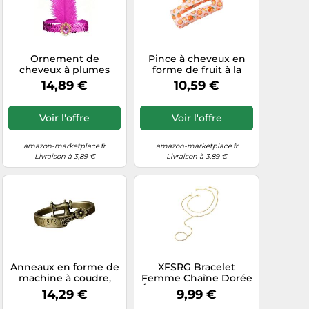
Ornement de
Pince à cheveux en
cheveux à plumes
forme de fruit à la
élégant, bandeau de
mode, poignée
14,89 €
10,59 €
costume de mode
antidérapante pour
pour occasions
femmes, tenues de
spéciales, accessoire
filles et coiffures pour
Voir l'offre
Voir l'offre
de célébration festive,
occasions spéciales,
ornement de cheveux
pince à cheveux de
pour bal de promo
printemps pour
amazon-marketplace.fr
amazon-marketplace.fr
femmes
Livraison à 3,89 €
Livraison à 3,89 €
Anneaux en forme de
XFSRG Bracelet
machine à coudre,
Femme Chaîne Dorée
bijoux uniques pour
Élégante avec Anneau
14,29 €
9,99 €
femmes, accessoire
pour Doigt Bijoux