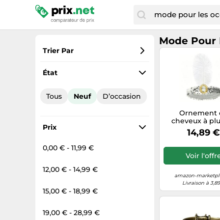
Mode Pour 
Trier Par
Préférés
État
Prix croissant
Tous
Neuf
D’occasion
Prix total
Ornement 
Prix décroissant
cheveux à pl
Prix
élégant, band
14,89 
costume de 
pour occasi
0,00 € - 11,99 €
spéciales, acce
Voir l'offr
de célébration f
ornement de c
12,00 € - 14,99 €
pour bal de 
amazon-marketpla
Livraison à 3,8
15,00 € - 18,99 €
19,00 € - 28,99 €