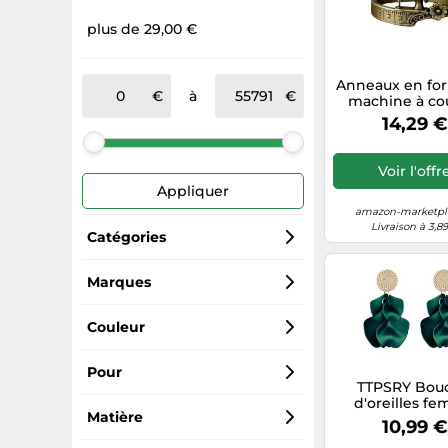
plus de 29,00 €
Anneaux en fo
à
machine à co
bijoux unique
14,29 €
femmes, acces
de mode pou
usage quotidi
Voir l'offr
des occasi
Appliquer
spéciales, cerc
machine à co
amazon-marketpla
rétro
Livraison à 3,8
Catégories
Matériel de coiffure
Marques
Generic Sports
Déguisements adulte
Couleur
Generique
Bonnets
Blanc
Pour
TTPSRY Bouc
d'oreilles f
Generisch
Porte-monnaie
Gris
Femme
Matière
élégantes en A
10,99 €
design floral 