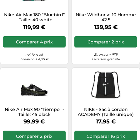
Nike Air Max 180 "Bluebird"
Nike Wildhorse 10 Homme
- Taille: 40 white
42.5
119,99 €
139,95 €
Comparer 4 prix
Comparer 2 prix
noirfonce.fr
21run.com (FR)
Livraison à 4,95 €
Livraison gratuite
Nike Air Max 90 "Tiempo" -
NIKE - Sac à cordon
Taille: 45 black
ACADEMY (Taille unique)
(Noir)
99,99 €
17,95 €
Comparer 2 prix
Comparer 16 prix