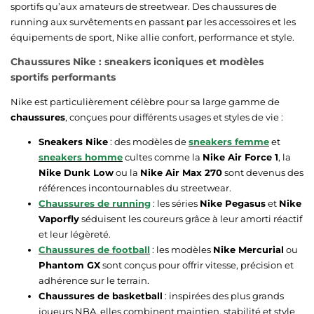
sportifs qu’aux amateurs de streetwear. Des chaussures de
running aux survêtements en passant par les accessoires et les
équipements de sport, Nike allie confort, performance et style.
Chaussures Nike : sneakers iconiques et modèles
sportifs performants
Nike est particulièrement célèbre pour sa large gamme de
chaussures
, conçues pour différents usages et styles de vie :
Sneakers Nike
: des modèles de
sneakers femme
et
sneakers homme
cultes comme la
Nike Air Force 1
, la
Nike Dunk Low
ou la
Nike Air Max 270
sont devenus des
références incontournables du streetwear.
Chaussures de running
: les séries
Nike Pegasus
et
Nike
Vaporfly
séduisent les coureurs grâce à leur amorti réactif
et leur légèreté.
Chaussures de football
: les modèles
Nike Mercurial
ou
Phantom GX
sont conçus pour offrir vitesse, précision et
adhérence sur le terrain.
Chaussures de basketball
: inspirées des plus grands
joueurs NBA, elles combinent maintien, stabilité et style