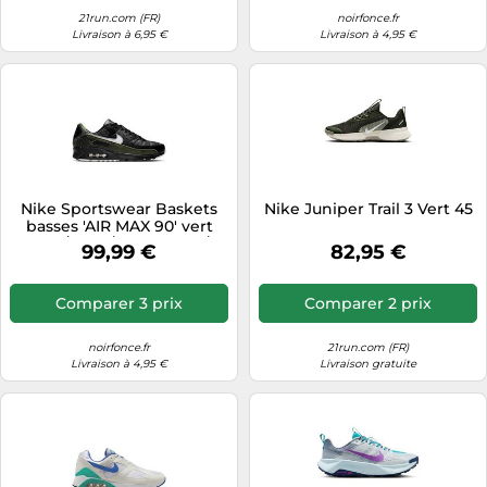
21run.com (FR)
noirfonce.fr
Livraison à 6,95 €
Livraison à 4,95 €
Nike Sportswear Baskets
Nike Juniper Trail 3 Vert 45
basses 'AIR MAX 90' vert
fluo / noir / noir chiné /
99,99 €
82,95 €
blanc cassé, Taille 41
Comparer 3 prix
Comparer 2 prix
noirfonce.fr
21run.com (FR)
Livraison à 4,95 €
Livraison gratuite