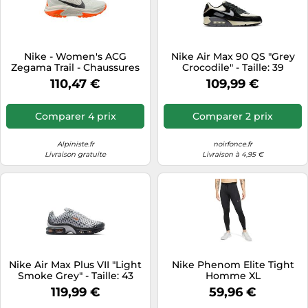
Nike - Women's ACG
Nike Air Max 90 QS "Grey
Zegama Trail - Chaussures
Crocodile" - Taille: 39
de trail - EU 41 - summit
110,47 €
109,99 €
white / black / phantom /
safety orange
Comparer 4 prix
Comparer 2 prix
Alpiniste.fr
noirfonce.fr
Livraison gratuite
Livraison à 4,95 €
Nike Air Max Plus VII "Light
Nike Phenom Elite Tight
Smoke Grey" - Taille: 43
Homme XL
grey
119,99 €
59,96 €