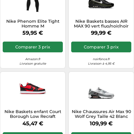
Nike Phenom Elite Tight
Nike Baskets basses AIR
Homme M
MAX 90 vert fluo/noir/noir
chiné/blanc cassé Taille 44
59,95 €
99,99 €
Comparer 3 prix
Comparer 3 prix
Amazon.fr
noirfonce.fr
Livraison gratuite
Livraison à 4,95 €
Nike Baskets enfant Court
Nike Chaussures Air Max 90
Borough Low Recraft
Wolf Grey Taille 42 Blanc
Rouge synthétique Plat 40
45,47 €
109,99 €