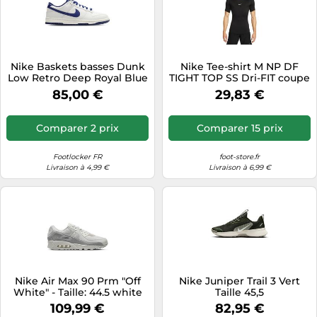
Nike Baskets basses Dunk
Nike Tee-shirt M NP DF
Low Retro Deep Royal Blue
TIGHT TOP SS Dri-FIT coupe
Taille 43
ajustée manches courtes
85,00 €
29,83 €
Noir Taille S
Comparer 2 prix
Comparer 15 prix
Footlocker FR
foot-store.fr
Livraison à 4,99 €
Livraison à 6,99 €
Nike Air Max 90 Prm "Off
Nike Juniper Trail 3 Vert
White" - Taille: 44.5 white
Taille 45,5
109,99 €
82,95 €