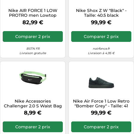
Tablettes tactiles
Nike AIR FORCE 1 LOW
Nike Shox Z W "Black" -
PROTRO men Lowtop
Taille: 40.5 black
Tondeuses cheveux & barbe
blue|beige taille: 42
82,99 €
99,99 €
Téléphonie
Téléviseurs
Comparer 2 prix
Comparer 2 prix
Télévision & vidéo
BSTN FR
noirfonce.fr
Électroménager
Livraison gratuite
Livraison à 4,95 €
Nike Accessories
Nike Air Force 1 Low Retro
Challenger 2.0 S Waist Bag
"Bomber Grey" - Taille: 41
Vert,Noir
grey
8,99 €
99,99 €
Comparer 2 prix
Comparer 2 prix