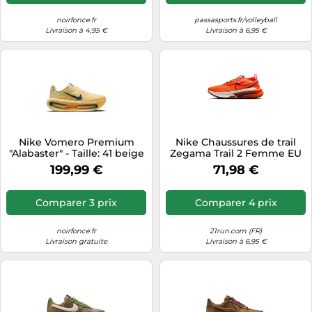
noirfonce.fr
passasports.fr/volleyball
Livraison à 4,95 €
Livraison à 6,95 €
Nike Vomero Premium
Nike Chaussures de trail
"Alabaster" - Taille: 41 beige
Zegama Trail 2 Femme EU
40,5 Hyper Crimson / Dark
199,99 €
71,98 €
Team Red
Comparer 3 prix
Comparer 4 prix
noirfonce.fr
21run.com (FR)
Livraison gratuite
Livraison à 6,95 €