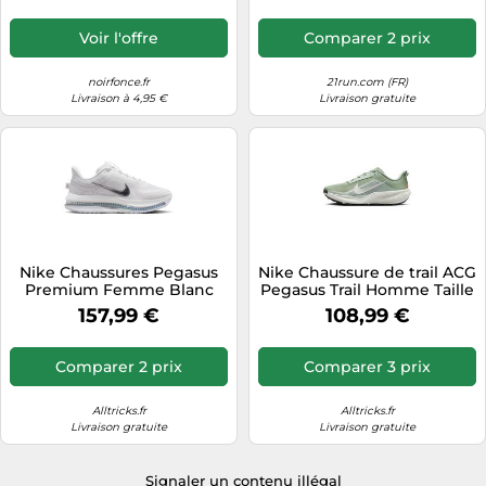
Voir l'offre
Comparer 2 prix
noirfonce.fr
21run.com (FR)
Livraison à 4,95 €
Livraison gratuite
Nike Chaussures Pegasus
Nike Chaussure de trail ACG
Premium Femme Blanc
Pegasus Trail Homme Taille
Taille 40,5
40,5
157,99 €
108,99 €
Comparer 2 prix
Comparer 3 prix
Alltricks.fr
Alltricks.fr
Livraison gratuite
Livraison gratuite
Signaler un contenu illégal