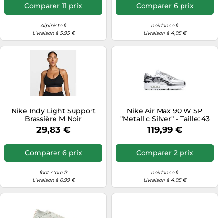
Comparer 11 prix
Comparer 6 prix
Alpiniste.fr
noirfonce.fr
Livraison à 5,95 €
Livraison à 4,95 €
Nike Indy Light Support
Nike Air Max 90 W SP
Brassière M Noir
"Metallic Silver" - Taille: 43
grey
29,83 €
119,99 €
Comparer 6 prix
Comparer 2 prix
foot-store.fr
noirfonce.fr
Livraison à 6,99 €
Livraison à 4,95 €