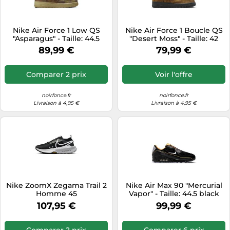
Nike Air Force 1 Low QS
Nike Air Force 1 Boucle QS
"Asparagus" - Taille: 44.5
"Desert Moss" - Taille: 42
beige
green
89,99 €
79,99 €
Comparer 2 prix
Voir l'offre
noirfonce.fr
noirfonce.fr
Livraison à 4,95 €
Livraison à 4,95 €
Nike ZoomX Zegama Trail 2
Nike Air Max 90 "Mercurial
Homme 45
Vapor" - Taille: 44.5 black
107,95 €
99,99 €
Comparer 2 prix
Comparer 6 prix