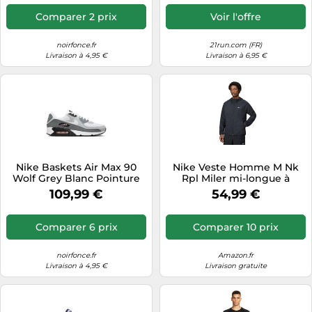
Comparer 2 prix
Voir l'offre
noirfonce.fr
21run.com (FR)
Livraison à 4,95 €
Livraison à 6,95 €
Nike Baskets Air Max 90
Nike Veste Homme M Nk
Wolf Grey Blanc Pointure
Rpl Miler mi-longue à
45
capuche – Noir/Noir/Argent
109,99 €
54,99 €
réfléchissant – Taille S
Comparer 6 prix
Comparer 10 prix
noirfonce.fr
Amazon.fr
Livraison à 4,95 €
Livraison gratuite