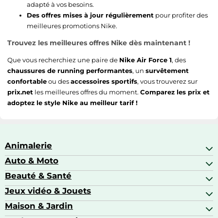
adapté à vos besoins.
Des offres mises à jour régulièrement
pour profiter des
meilleures promotions Nike.
Trouvez les meilleures offres Nike dès maintenant !
Que vous recherchiez une paire de
Nike Air Force 1
, des
chaussures de running performantes
, un
survêtement
confortable
ou des
accessoires sportifs
, vous trouverez sur
prix.net
les meilleures offres du moment.
Comparez les prix et
adoptez le style Nike au meilleur tarif !
Animalerie
Auto & Moto
Abris pour animaux sauvages
Aquariophilie
Beauté & Santé
Accessoires auto
Colliers GPS
Attelage & portage
Jeux vidéo & Jouets
Alimentation bébé
Matériel orthopédique pour animaux
Autoradios
Amour & contraception
Maison & Jardin
Accessoires de gaming
Casques moto
Appareils de coiffure