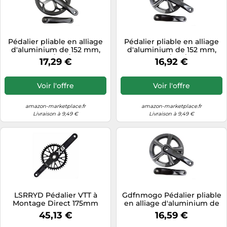
Pédalier pliable en alliage
Pédalier pliable en alliage
d'aluminium de 152 mm,
d'aluminium de 152 mm,
options 32T/48T/52T pour
options 32T/48T/52T pour
17,29 €
16,92 €
vélos électriques et vélos
vélos électriques et vélos
(52T)
(48T)
Voir l'offre
Voir l'offre
amazon-marketplace.fr
amazon-marketplace.fr
Livraison à 9,49 €
Livraison à 9,49 €
LSRRYD Pédalier VTT à
Gdfnmogo Pédalier pliable
Montage Direct 175mm
en alliage d'aluminium de
Plateau Rond 32T-48T 8-12S
152 mm avec options 32T,
45,13 €
16,59 €
48T, 52T pour vélos