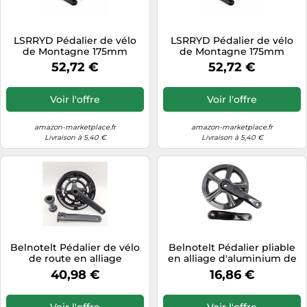
LSRRYD Pédalier de vélo
LSRRYD Pédalier de vélo
de Montagne 175mm
de Montagne 175mm
Plateau 32-48T 8-12S avec
Plateau 32-48T 8-12S avec
52,72 €
52,72 €
BB 68mm
BB 68mm
Voir l'offre
Voir l'offre
amazon-marketplace.fr
amazon-marketplace.fr
Livraison à 5,40 €
Livraison à 5,40 €
Belnotelt Pédalier de vélo
Belnotelt Pédalier pliable
de route en alliage
en alliage d'aluminium de
d'aluminium 48/32T avec
152 mm, 32T, 48T, 52T, forgé
40,98 €
16,86 €
pédalier, pour système
à froid pour vélos
Hollowtech 165 mm, 170
électriques et compacts,
mm, 175 mm, bras de
noir sable (48T)
Voir l'offre
Voir l'offre