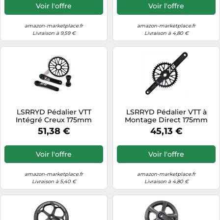
noir sable (32T)
Voir l'offre
Voir l'offre
amazon-marketplace.fr
amazon-marketplace.fr
Livraison à 9,59 €
Livraison à 4,80 €
LSRRYD Pédalier VTT
LSRRYD Pédalier VTT à
Intégré Creux 175mm
Montage Direct 175mm
Plateau 32-48T avec 68mm
Plateau Rond 32T-48T 8-12S
51,38 €
45,13 €
BB, 8-12S
Voir l'offre
Voir l'offre
amazon-marketplace.fr
amazon-marketplace.fr
Livraison à 5,40 €
Livraison à 4,80 €