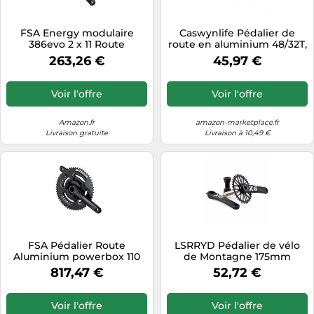
FSA Energy modulaire
Caswynlife Pédalier de
386evo 2 x 11 Route
route en aluminium 48/32T,
Pédalier, Mixte, 336-
pour bras compatibles
263,26 €
45,97 €
0278AJ5090, Noir,
Hollowtech 165-175 mm,
48/32T/175 mm
pédalier léger avec BB
pour vélos de route (165
Voir l'offre
Voir l'offre
mm)
Amazon.fr
amazon-marketplace.fr
Livraison gratuite
Livraison à 10,49 €
FSA Pédalier Route
LSRRYD Pédalier de vélo
Aluminium powerbox 110
de Montagne 175mm
abs 48x32 170mmv19
Plateau 32-48T 8-12S avec
817,47 €
52,72 €
BB 68mm
Voir l'offre
Voir l'offre