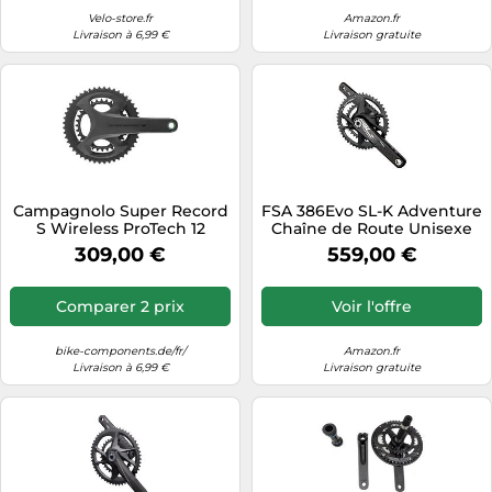
Velo-store.fr
Amazon.fr
Livraison à 6,99 €
Livraison gratuite
Campagnolo Super Record
FSA 386Evo SL-K Adventure
S Wireless ProTech 12
Chaîne de Route Unisexe
vitesses Pédalier noir 175.0
en Carbone Taille
309,00 €
559,00 €
mm 32-48
48/32T/172,5 mm
Comparer 2 prix
Voir l'offre
bike-components.de/fr/
Amazon.fr
Livraison à 6,99 €
Livraison gratuite