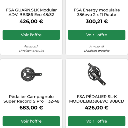
Tablettes tactiles
FSA GUARN.SLK Modular
FSA Energy modulaire
ADV. BB386 Evo 48/32
386evo 2 x 11 Route
Tondeuses cheveux & barbe
172,5MM N11
Pédalier, Mixte, 336-
426,00 €
300,21 €
0278AJ4090, Noir,
Téléphonie
48/32T/172.5 mm
Téléviseurs
Voir l'offre
Voir l'offre
Télévision & vidéo
Amazon.fr
Amazon.fr
Électroménager
Livraison gratuite
Livraison gratuite
Pédalier Campagnolo
FSA PÉDALIER SL-K
Super Record S Pro T 32-48
MODUL.BB386EVO 90BCD
Noir
175 48x32D CARB.Gris
683,00 €
426,00 €
Unisex-Adult, Gris, TU EU
Voir l'offre
Voir l'offre