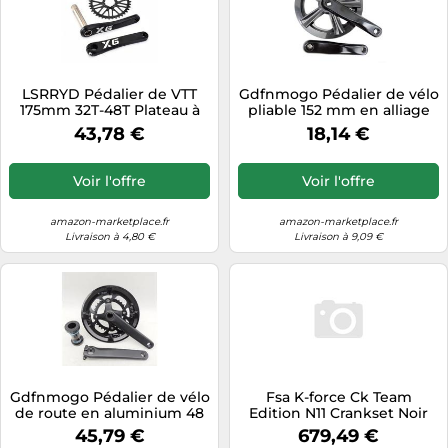
LSRRYD Pédalier de VTT
Gdfnmogo Pédalier de vélo
175mm 32T-48T Plateau à
pliable 152 mm en alliage
Montage Direct 8-12S
d'aluminium 32T 48T 52T
43,78 €
18,14 €
forgé à froid pour pièces de
vélo électrique (48T)
Voir l'offre
Voir l'offre
amazon-marketplace.fr
amazon-marketplace.fr
Livraison à 4,80 €
Livraison à 9,09 €
Gdfnmogo Pédalier de vélo
Fsa K-force Ck Team
de route en aluminium 48
Edition N11 Crankset Noir
32 dents pour système
165 mm / 48/32t
45,79 €
679,49 €
Hollowtech double plateau