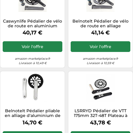
Caswynlife Pédalier de vélo
Belnotelt Pédalier de vélo
de route en aluminium
de route en alliage
48/32T, pour Hollowtech,
d'aluminium 48/32T avec
40,17 €
41,14 €
165 mm, 170 mm, 175 mm,
pédalier, pour système
avec pédalier, plateau en
Hollowtech 165 mm, 170
alliage léger, pour cyclisme
mm, 175 mm, bras de
Voir l'offre
Voir l'offre
(170 mm)
manivelle léger (175 mm)
amazon-marketplace.fr
amazon-marketplace.fr
Livraison à 10,49 €
Livraison à 10,59 €
Belnotelt Pédalier pliable
LSRRYD Pédalier de VTT
en alliage d'aluminium de
175mm 32T-48T Plateau à
152 mm, 32T, 48T, 52T, forgé
Montage Direct 8-12S
14,70 €
43,78 €
à froid pour vélos
électriques et compacts,