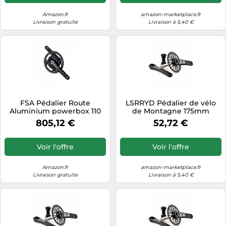
Amazon.fr
amazon-marketplace.fr
Livraison gratuite
Livraison à 5,40 €
FSA Pédalier Route
LSRRYD Pédalier de vélo
Aluminium powerbox 110
de Montagne 175mm
abs 48x32 175mmv19
Plateau 32-48T 8-12S avec
805,12 €
52,72 €
BB 68mm
Voir l'offre
Voir l'offre
Amazon.fr
amazon-marketplace.fr
Livraison gratuite
Livraison à 5,40 €