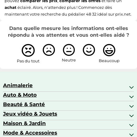
pouvez
comparer les prix
,
comparer les offres
et faire un
achat
éclairé. Alors, n'attendez plus ! Commencez dès
maintenant votre recherche du pédalier 48 32 idéal sur prix.net.
Dans quelle mesure les informations ont-elles
répondu à vos attentes et vous ont-elles aidé ?
Neutre
Beaucoup
Pas du tout
Animalerie
Auto & Moto
Abris pour animaux sauvages
Aquariophilie
Beauté & Santé
Accessoires auto
Colliers GPS
Attelage & portage
Jeux vidéo & Jouets
Alimentation bébé
Matériel orthopédique pour animaux
Autoradios
Amour & contraception
Maison & Jardin
Accessoires de gaming
Casques moto
Appareils de coiffure
Consoles de jeux
Mode & Accessoires
Ameublement