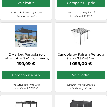
Voir l'offre
Comparer 5 prix
Nature-bois-concept.com
amazon-marketplace.fr
Livraison gratuite
Livraison à 71,99 €
IDMarket Pergola toit
Canopia by Palram Pergola
rétractable 3x4 m, 4 pieds,
Sierra 2.3X4.6* en
tonnelle gris anthracite
Aluminium Et
199,99 €
1 059,00 €
Polycarbonate, Moderne &
Élégante, pour Couvrir Une
Terrasse Toute L’année
Comparer 4 prix
Voir l'offre
(Grise Transparent)
Rakuten Top Products
amazon-marketplace.fr
Livraison à 52,99 €
Livraison gratuite