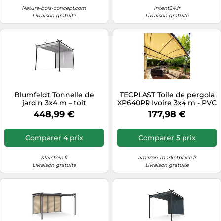
Nature-bois-concept.com
intent24.fr
Livraison gratuite
Livraison gratuite
Blumfeldt Tonnelle de
TECPLAST Toile de pergola
jardin 3x4 m – toit
XP640PR Ivoire 3x4 m - PVC
polyester, stores latéraux,
étanche - Garantie 10 ans -
448,99 €
177,98 €
armature acier
Made in France
thermolaqué
Comparer 4 prix
Comparer 5 prix
Klarstein.fr
amazon-marketplace.fr
Livraison gratuite
Livraison gratuite