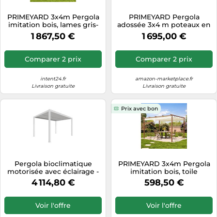
Tablettes tactiles
PRIMEYARD 3x4m Pergola
PRIMEYARD Pergola
imitation bois, lames gris-
adossée 3x4 m poteaux en
Tondeuses cheveux & barbe
perle orientables - (400109)
Aluminium avec Lames
1 867,50 €
1 695,00 €
orientables en Acier
Téléphonie
pergola Murale Anthracite
Téléviseurs
Comparer 2 prix
Comparer 2 prix
Télévision & vidéo
intent24.fr
amazon-marketplace.fr
Électroménager
Livraison gratuite
Livraison gratuite
Prix avec bon
Pergola bioclimatique
PRIMEYARD 3x4m Pergola
motorisée avec éclairage -
imitation bois, toile
autoportante - aluminium
d'ombrage champagne -
4 114,80 €
598,50 €
thermolaqué - 3x4 m -
(400103)
Ximax
Voir l'offre
Voir l'offre