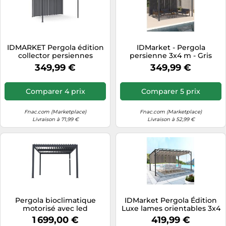
IDMARKET Pergola édition
IDMarket - Pergola
collector persiennes
persienne 3x4 m - Gris
verticales toit rétractable
anthracite, toit rétractable,
349,99 €
349,99 €
3x4 M 4 pans modulables
4 pans modulables
gris anthracite
Comparer 4 prix
Comparer 5 prix
Fnac.com (Marketplace)
Fnac.com (Marketplace)
Livraison à 71,99 €
Livraison à 52,99 €
Pergola bioclimatique
IDMarket Pergola Édition
motorisé avec led
Luxe lames orientables 3x4
""Windsor"" en aluminium 3
m 4 stores Taupe
1 699,00 €
419,99 €
x 4 - Gris