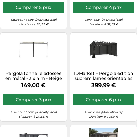
Comparer 5 prix
Comparer 4 prix
Cdiscount.com (Marketplace)
Darty.com (Marketplace)
Livraison à 99,00 €
Livraison à 52,99 €
Pergola tonnelle adossée
IDMarket – Pergola édition
en métal - 3 x 4 m - Beige
suprem lames orientables
3x4 m 4 rideaux gris
149,00 €
399,99 €
anthracite
Comparer 3 prix
Comparer 6 prix
Cdiscount.com (Marketplace)
Fnac.com (Marketplace)
Livraison à 20,00 €
Livraison à 60,99 €