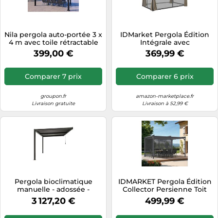
Nila pergola auto-portée 3 x
IDMarket Pergola Édition
4 m avec toile rétractable
Intégrale avec
beige
moustiquaire toit
399,00 €
369,99 €
rétractable 3x4 m 4 rideaux
Taupe
Comparer 7 prix
Comparer 6 prix
groupon.fr
amazon-marketplace.fr
Livraison gratuite
Livraison à 52,99 €
Pergola bioclimatique
IDMARKET Pergola Édition
manuelle - adossée -
Collector Persienne Toit
aluminium thermolaqué -
rétractable 3x4m 4 pans
3 127,20 €
499,99 €
3x4 m - Ximax
modulables Gris anthracite