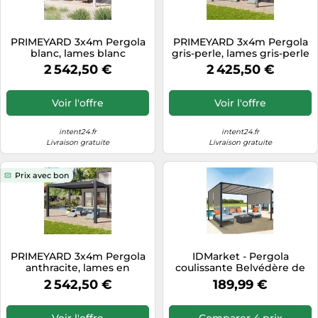
PRIMEYARD 3x4m Pergola
PRIMEYARD 3x4m Pergola
blanc, lames blanc
gris-perle, lames gris-perle
orientables - (400117)
orientables - (400116)
2 542,50 €
2 425,50 €
Voir l'offre
Voir l'offre
intent24.fr
intent24.fr
Livraison gratuite
Livraison gratuite
Prix avec bon
PRIMEYARD 3x4m Pergola
IDMarket - Pergola
anthracite, lames en
coulissante Belvédère de
anthracite orientables -
jardin 2 pans 3x4 m Toile
2 542,50 €
189,99 €
(400126)
taupe
Voir l'offre
Comparer 4 prix