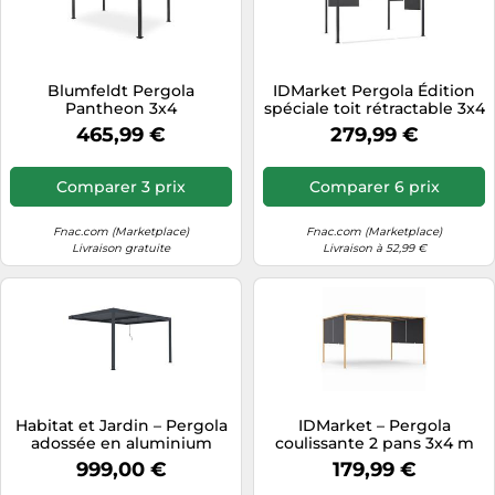
Blumfeldt Pergola
IDMarket Pergola Édition
Pantheon 3x4
spéciale toit rétractable 3x4
m 4 stores enrouleurs gris
465,99 €
279,99 €
anthracite
Comparer 3 prix
Comparer 6 prix
Fnac.com (Marketplace)
Fnac.com (Marketplace)
Livraison gratuite
Livraison à 52,99 €
Habitat et Jardin – Pergola
IDMarket – Pergola
adossée en aluminium
coulissante 2 pans 3x4 m
Windsor – Gris anthracite –
belvédère de jardin effet
999,00 €
179,99 €
3 x 4 m
bois toile gris anthracite