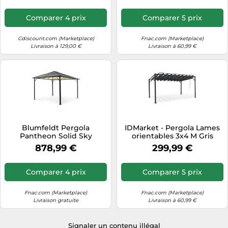
Comparer 4 prix
Comparer 5 prix
Cdiscount.com (Marketplace)
Fnac.com (Marketplace)
Livraison à 129,00 €
Livraison à 60,99 €
Blumfeldt Pergola
IDMarket - Pergola Lames
Pantheon Solid Sky
orientables 3x4 M Gris
Ambient Solar avec toit
Anthracite
878,99 €
299,99 €
3x4m
Comparer 4 prix
Comparer 5 prix
Fnac.com (Marketplace)
Fnac.com (Marketplace)
Livraison gratuite
Livraison à 60,99 €
Signaler un contenu illégal