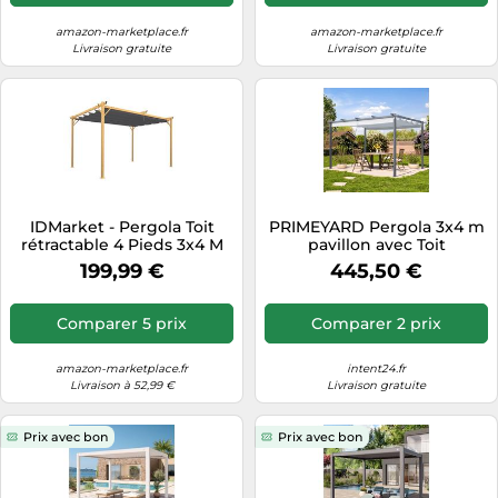
Extérieur
amazon-marketplace.fr
amazon-marketplace.fr
Livraison gratuite
Livraison gratuite
IDMarket - Pergola Toit
PRIMEYARD Pergola 3x4 m
rétractable 4 Pieds 3x4 M
pavillon avec Toit
tonnelle Effet Bois Toile
rétractable Gris -
199,99 €
445,50 €
Gris Anthracite
Construction en Acier
Comparer 5 prix
Comparer 2 prix
amazon-marketplace.fr
intent24.fr
Livraison à 52,99 €
Livraison gratuite
Prix avec bon
Prix avec bon