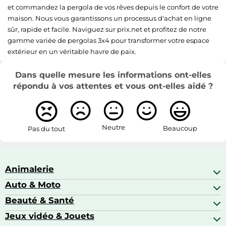
et commandez la pergola de vos rêves depuis le confort de votre
maison. Nous vous garantissons un processus d'achat en ligne
sûr, rapide et facile. Naviguez sur prix.net et profitez de notre
gamme variée de pergolas 3x4 pour transformer votre espace
extérieur en un véritable havre de paix.
Dans quelle mesure les informations ont-elles
répondu à vos attentes et vous ont-elles aidé ?
Neutre
Beaucoup
Pas du tout
Animalerie
Auto & Moto
Abris pour animaux sauvages
Aquariophilie
Beauté & Santé
Accessoires auto
Colliers GPS
Attelage & portage
Jeux vidéo & Jouets
Alimentation bébé
Matériel orthopédique pour animaux