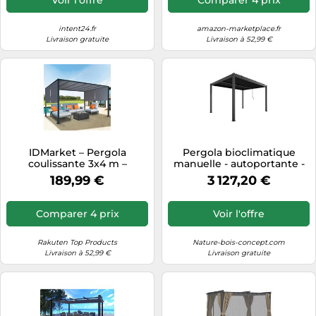
intent24.fr
amazon-marketplace.fr
Livraison gratuite
Livraison à 52,99 €
IDMarket – Pergola
Pergola bioclimatique
coulissante 3x4 m –
manuelle - autoportante -
Belvédère 2 pans – Toile
aluminium thermolaqué -
189,99 €
3 127,20 €
gris anthracite
3x4 m - Ximax
Comparer 4 prix
Voir l'offre
Rakuten Top Products
Nature-bois-concept.com
Livraison à 52,99 €
Livraison gratuite