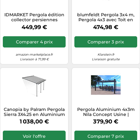
IDMARKET Pergola édition
blumfeldt Pergola 3x4 m,
collector persiennes
Pergola 4x3 avec Toit en
horizontales effet bois et
Polyester Résistant &
449,99 €
474,98 €
toit rétractable 3x4M 4
Stores Latéraux, Armature
pans modulables gris
en Acier Thermolaqué,
anthracite
Montage Facile, Utilisable
Comparer 4 prix
Comparer 3 prix
Toute l'Année
amazon-marketplace.fr
Klarstein.fr
Livraison à 71,99 €
Livraison gratuite
Canopia by Palram Pergola
Pergola Aluminium 4x3m
Sierra 3X4.25 en Aluminium
Nila Concept Usine |
Et Polycarbonate, Moderne
Tonnelle Jardin Toile
1 038,00 €
379,90 €
& Élégante, pour Couvrir
Rétractable Gris 12m² |
Une Terrasse Toute L’année
Structure Autoportante
(Grise Transparent)
Thermolaquée et Toile
Voir l'offre
Comparer 7 prix
Coulissante Ombrage