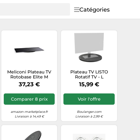
Catégories
Meliconi Plateau TV
Plateau TV LISTO
Rotobase Elite M
Rotatif TV - L
37,23 €
15,99 €
Comparer 8 prix
Voir l'offre
amazon-marketplace.fr
Boulanger.com
Livraison à 14,49 €
Livraison à 2,99 €