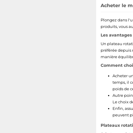
Acheter le me
Plongez dans l'u
produits, vous a
Les avantages 
Un plateau rotati
préférée depuis n
manière équilibr
Comment choisi
Acheter un
temps, il c
poids de c
Autre poin
Le choix d
Enfin, ass
peuvent piv
Plateaux rotati