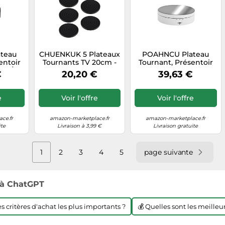
teau
CHUENKUK 5 Plateaux
POAHNCU Plateau
entoir
Tournants TV 20cm -
Tournant, Présentoir
que À 3
Plateau Rotatif 360°
Rotatif Réglable
€
20,20 €
39,63 €
ir 360
Plastique Noir - pour
Motorisé À 3 Vitesses,
Téléviseur, Ordinateur,
360 Degrés
Présentations,
e
Voir l'offre
Voir l'offre
Artisanat
ce.fr
amazon-marketplace.fr
amazon-marketplace.fr
ite
Livraison à 3,99 €
Livraison gratuite
1
2
3
4
5
page suivante
à ChatGPT
les critères d'achat les plus importants ?
💰 Quelles sont les meilleur