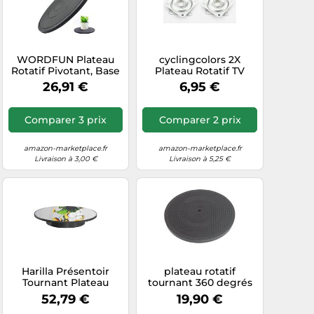
WORDFUN Plateau
cyclingcolors 2X
Rotatif Pivotant, Base
Plateau Rotatif TV
De Moniteur Rotative
tournette à Bille carré
26,91 €
6,95 €
À 360°, Diamètre : 40
à roulement à Billes
Cm Plateforme
50x50 mm 30 Kg
Rotative, Rond
Plaque Pivotant
Comparer 3 prix
Comparer 2 prix
Plateau Pivotant, pour
Meuble HiFi
Téléviseurs, Moniteurs,
Présentoir Tournant
Haut-parleurs, Plantes
Support Ecran
amazon-marketplace.fr
amazon-marketplace.fr
D'intérieur
Ordinateur
Livraison à 3,00 €
Livraison à 5,25 €
Harilla Présentoir
plateau rotatif
Tournant Plateau
tournant 360 degrés
Rotatif Base Miroir
pour tv 100kg maxi
52,79 €
19,90 €
Support Motorisé