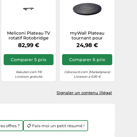
Meliconi Plateau TV
myWall Plateau
rotatif Rotobridge
tournant pour
Elite L métal/verre 32
téléviseur HZ20L
82,99 €
24,98 €
à 52'' Noir 75 cm
Comparer 5 prix
Comparer 6 prix
Rakuten.com FR
Cdiscount.com (Marketplace)
Livraison gratuite
Livraison à 6,95 €
Signaler un contenu illégal
es offres ?
📋 Fais-moi un petit résumé !