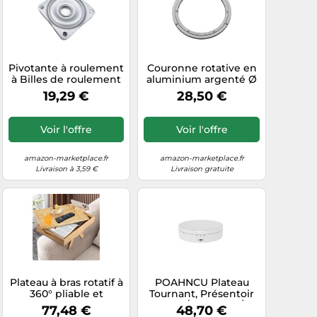
Pivotante à roulement
Couronne rotative en
à Billes de roulement
aluminium argenté Ø
rotative carrée
304 mm charge
19,29 €
28,50 €
Matériel de Base de
maximale 300 kg,
Plateau tournant
anneau rotatif
Facile à Installer
robuste, sur
Voir l'offre
Voir l'offre
Rotatif Robuste
roulement à billes,
inoxydable Plateau
tournant pour table
amazon-marketplace.fr
amazon-marketplace.fr
tournante
Livraison à 3,59 €
Livraison gratuite
Plateau à bras rotatif à
POAHNCU Plateau
360° pliable et
Tournant, Présentoir
portable à deux
Rotatif Électrique À 3
77,48 €
48,70 €
niveaux pour
Vitesses, Miroir 360