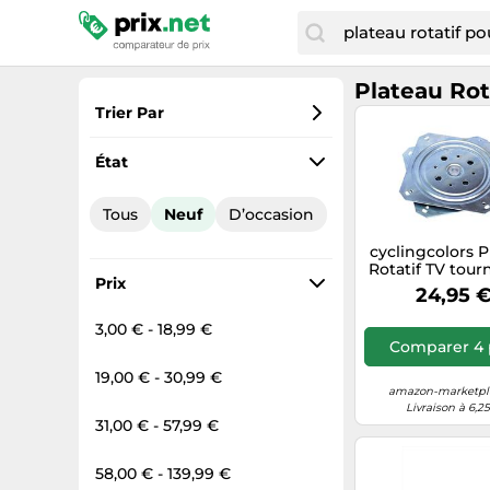
Plateau Rot
Trier Par
Préférés
État
Prix croissant
Tous
Neuf
D’occasion
Prix total
cyclingcolors P
Prix décroissant
Rotatif TV tour
Prix
Bille carré
24,95 
roulement à Bil
x 155 mm 15
3,00 € - 18,99 €
Plaque Pivo
Comparer 4 
Meuble Hi
Présentoir To
19,00 € - 30,99 €
Support Ec
amazon-marketpla
Ordinateu
Livraison à 6,2
31,00 € - 57,99 €
58,00 € - 139,99 €