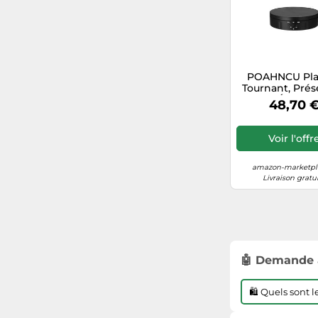
43
POAHNCU Pla
Tournant, Prés
Rotatif Électri
48,70 
Vitesses, Miro
Degrés
Voir l'offr
amazon-marketpla
Livraison gratu
🤖 Demande 
🛍️ Quels sont 