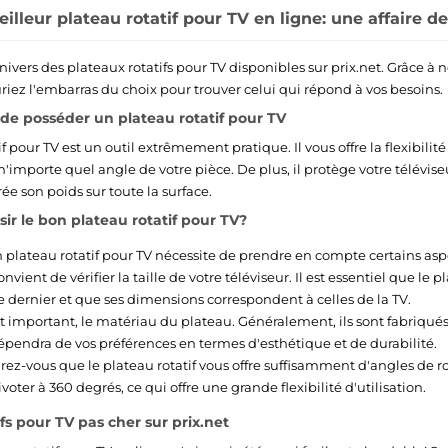
illeur plateau rotatif pour TV en ligne: une affaire de 
nivers des plateaux rotatifs pour TV disponibles sur prix.net. Grâce 
uriez l'embarras du choix pour trouver celui qui répond à vos besoins.
de posséder un plateau rotatif pour TV
f pour TV est un outil extrêmement pratique. Il vous offre la flexibili
'importe quel angle de votre pièce. De plus, il protège votre télévise
ée son poids sur toute la surface.
r le bon plateau rotatif pour TV?
 plateau rotatif pour TV nécessite de prendre en compte certains as
onvient de vérifier la taille de votre téléviseur. Il est essentiel que le
e dernier et que ses dimensions correspondent à celles de la TV.
t important, le matériau du plateau. Généralement, ils sont fabriqué
épendra de vos préférences en termes d'esthétique et de durabilité.
urez-vous que le plateau rotatif vous offre suffisamment d'angles de r
oter à 360 degrés, ce qui offre une grande flexibilité d'utilisation.
fs pour TV pas cher sur prix.net