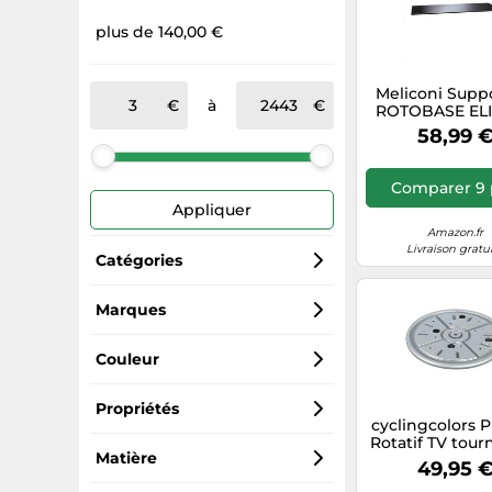
plus de 140,00 €
Meliconi Supp
à
ROTOBASE ELIT
Rotatif 360°, 
58,99 
Verre trempé, 
Made in Ita
Comparer 9 
Appliquer
Amazon.fr
Livraison gratu
Catégories
Meubles TV
Marques
Generic Sports
Supports TV
Couleur
Meliconi
Accessoires électroménager cuisine
Noir
Propriétés
cyclingcolors P
Rotatif TV tour
Cyclingcolors
Supports pour moniteur
Argenté
Rotatif
Matière
Bille Rond
49,95 
roulement à Bil