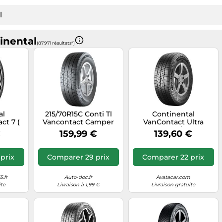
inental
(87 971 résultats*)
al
215/70R15C Conti Tl
Continental
t 7 (
Vancontact Camper
VanContact Ultra
 EV )
As (Eu) 109R E
Camper ( 215/70 R15CP
€
159,99 €
139,60 €
109/107R 8PR EVc )
prix
Comparer 29 prix
Comparer 22 prix
.fr
Auto-doc.fr
Avatacar.com
ite
Livraison à 1,99 €
Livraison gratuite