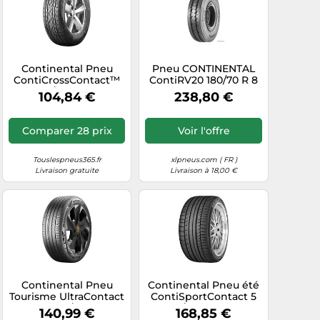
Continental Pneu
Pneu CONTINENTAL
ContiCrossContact™
ContiRV20 180/70 R 8
LX 2 225/55R18 98V FR
125A5
104,84 €
238,80 €
C C 71 B
Comparer 28 prix
Voir l'offre
Touslespneus365.fr
xlpneus.com ( FR )
Livraison gratuite
Livraison à 18,00 €
Continental Pneu
Continental Pneu été
Tourisme UltraContact
ContiSportContact 5
NXT 225/55-18 -
255/40 R20 101V
140,99 €
168,85 €
Durabilité, Confort de