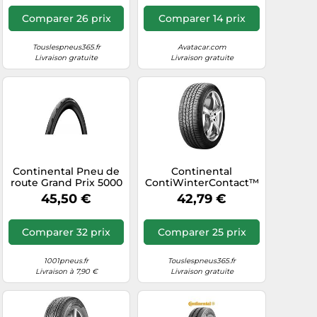
70 B
Comparer 26 prix
Comparer 14 prix
Touslespneus365.fr
Avatacar.com
Livraison gratuite
Livraison gratuite
Continental Pneu de
Continental
route Grand Prix 5000
ContiWinterContact™
pliable noir 700x25
TS 830 P 295/30R19
45,50 €
42,79 €
100W FR XL 3PMSF
DOT12 D C 75 B
Comparer 32 prix
Comparer 25 prix
1001pneus.fr
Touslespneus365.fr
Livraison à 7,90 €
Livraison gratuite