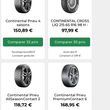
Continental Pneu 4
CONTINENTAL CROSS
saisons
LX2 215-65 R16 98 H -
AllSeasonContact 2
Pneu auto Tourisme
150,89 €
97,99 €
225/50R18 99W XL FR
Eté
3PMSF
Comparer 32 prix
Comparer 30 prix
Touslespneus365.fr
Auto-doc.fr
Livraison gratuite
Livraison à 1,99 €
Continental Pneu
Continental Pneu
AllSeasonContact 2
PremiumContact 6
215/55R18 95T BSW
225/55 R16 95V
118,72 €
168,95 €
M+S 3PMSF EVC B B