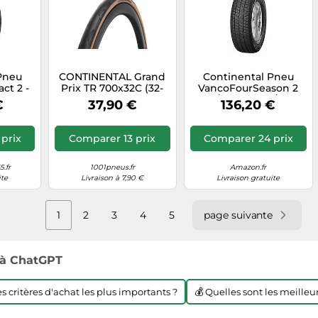
Pneu
CONTINENTAL Grand
Continental Pneu
ct 2 -
Prix TR 700x32C (32-
VancoFourSeason 2
- 3PMSF
622)
205/65R16C 107/105T
€
37,90 €
136,20 €
 70 B
8PR 3PMSF D B 73 B
prix
Comparer 13 prix
Comparer 24 prix
.fr
1001pneus.fr
Amazon.fr
ite
Livraison à 7,90 €
Livraison gratuite
1
2
3
4
5
page suivante
à ChatGPT
les critères d'achat les plus importants ?
💰 Quelles sont les meilleur