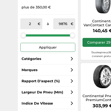
plus de 350,00 €
Continent
à
VanContact Ca
225/75 R16CP
140,45 
10PR )
Comparer 29 
Appliquer
Touslespneus365
Livraison gratu
Catégories
Pneus été
Marques
Continental
Pneus hiver
Rapport D'aspect (%)
Electronicx
Pneus moto
55
Largeur De Pneu (mm)
Continental Pn
PremiumCont
ContiTech
Pneus 4 saisons
45
235
Indice De Vitesse
SSR 315/35 R21
303,99 
BMW X5/X6 Po