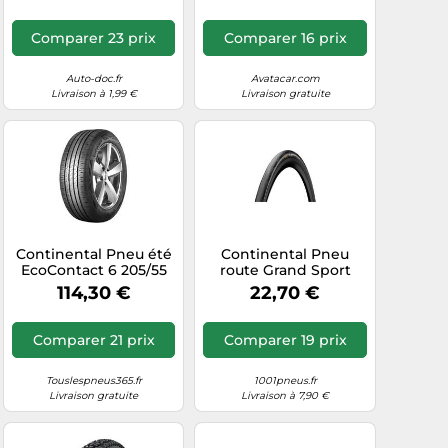
conduite, Faible bruit
Comparer 23 prix
Comparer 16 prix
Auto-doc.fr
Avatacar.com
Livraison à 1,99 €
Livraison gratuite
Continental Pneu été
Continental Pneu
EcoContact 6 205/55
route Grand Sport
R17 95H FR XL TL EVC
Race 700 x 23C
114,30 €
22,70 €
A B 72 B
Tubetype Souple
NyTech Breaker
PureGrip Noir
Comparer 21 prix
Comparer 19 prix
Touslespneus365.fr
1001pneus.fr
Livraison gratuite
Livraison à 7,90 €