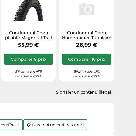
Continental Pneu
Continental Pneu
pliable Magnotal Trail
Hometrainer Tubulaire
Soft 29" Noir
700 x 32C Route Noir
55,99 €
26,99 €
Comparer 8 prix
Comparer 16 prix
Bikeinn.com (FR)
Bikeinn.com (FR)
Livraison à 2,99 €
Livraison à 2,99 €
Signaler un contenu illégal
es offres ?
📋 Fais-moi un petit résumé !