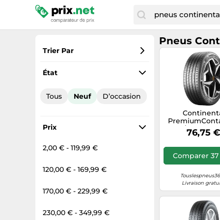
Pneus Cont
Trier Par
Préférés
État
Prix croissant
Tous
Neuf
D’occasion
Prix total
Continent
Prix décroissant
PremiumContac
Prix
205/55 R16 91V
76,75 
2,00 € - 119,99 €
Comparer 37 
120,00 € - 169,99 €
Touslespneus365
Livraison gratu
170,00 € - 229,99 €
230,00 € - 349,99 €