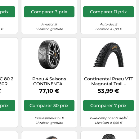
prix
Comparer 3 prix
Comparer 11 prix
Amazon.fr
Auto-doc.fr
9 €
Livraison gratuite
Livraison à 1,99 €
C 80 2
Pneu 4 Saisons
Continental Pneu VTT
 60R
CONTINENTAL
Magnotal Trail –
 Roue
ALLSEASONCONT2 XL
Tubeless Soft 27,5 x
€
77,10 €
53,99 €
195/65 R15 95V
2,40 Noir
Tourisme - 3PMSF/M+S
- Réf. 3071595
prix
Comparer 30 prix
Comparer 7 prix
Touslespneus365.fr
bike-components.de/fr/
Livraison gratuite
Livraison à 6,99 €