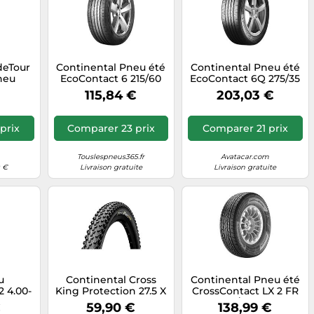
deTour
Continental Pneu été
Continental Pneu été
neu
EcoContact 6 215/60
EcoContact 6Q 275/35
R17 96H Auto
R20 102Y XL MO FR
€
115,84 €
203,03 €
BSW
prix
Comparer 23 prix
Comparer 21 prix
Touslespneus365.fr
Avatacar.com
0 €
Livraison gratuite
Livraison gratuite
u
Continental Cross
Continental Pneu été
2 4.00-
King Protection 27.5 X
CrossContact LX 2 FR
L
2.3 2.3 Unisex-Adult,
M+S 215/70R16 100T
€
59,90 €
138,99 €
Nero