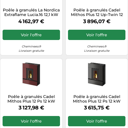
Tablettes tactiles
Poêle à granulés La Nordica
Poêle à granulés Cadel
Extraflame Lucia.16 12,1 kW
Mithos Plus 12 Up-Twin 12
Tondeuses cheveux & barbe
Majolika Taupe
kW Acier Light Bronze
4 162,97 €
3 896,07 €
Téléphonie
Téléviseurs
Voir l'offre
Voir l'offre
Télévision & vidéo
Chemineeo.fr
Chemineeo.fr
Électroménager
Livraison gratuite
Livraison gratuite
Poêle à granulés Cadel
Poêle à granulés Cadel
Mithos Plus 12 Ps 12 kW
Mithos Plus 12 Ps 12 kW
Acier Rouge
Acier Anthracite
3 127,98 €
3 615,75 €
Voir l'offre
Voir l'offre