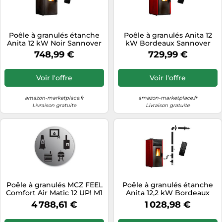
Poêle à granulés étanche
Poêle à granulés Anita 12
Anita 12 kW Noir Sannover
kW Bordeaux Sannover
748,99 €
729,99 €
Voir l'offre
Voir l'offre
amazon-marketplace.fr
amazon-marketplace.fr
Livraison gratuite
Livraison gratuite
Poêle à granulés MCZ FEEL
Poêle à granulés étanche
Comfort Air Matic 12 UP! M1
Anita 12,2 kW Bordeaux
Core 12 kW Eigene
Sannover + Kit
4 788,61 €
1 028,98 €
gestaltung
d'installation Complet