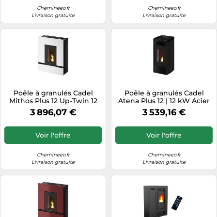
Chemineeo.fr
Chemineeo.fr
Livraison gratuite
Livraison gratuite
Poêle à granulés Cadel
Poêle à granulés Cadel
Mithos Plus 12 Up-Twin 12
Atena Plus 12 | 12 kW Acier
kW Acier Blanc
Anthracite
3 896,07 €
3 539,16 €
Voir l'offre
Voir l'offre
Chemineeo.fr
Chemineeo.fr
Livraison gratuite
Livraison gratuite