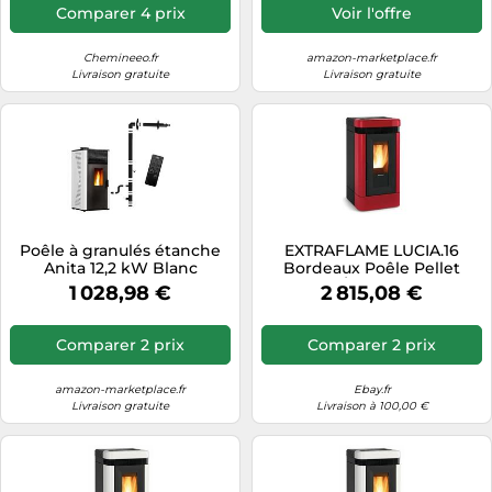
Comparer 4 prix
Voir l'offre
Chemineeo.fr
amazon-marketplace.fr
Livraison gratuite
Livraison gratuite
Poêle à granulés étanche
EXTRAFLAME LUCIA.16
Anita 12,2 kW Blanc
Bordeaux Poêle Pellet
Sannover + Kit
Faïence Âtre Fonte 12.1W
1 028,98 €
2 815,08 €
d'installation
1292500
Comparer 2 prix
Comparer 2 prix
amazon-marketplace.fr
Ebay.fr
Livraison gratuite
Livraison à 100,00 €