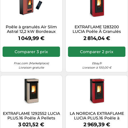
Poêle à granulés Air Slim
EXTRAFLAME 1283200
Astral 12,2 kW Bordeaux
LUCIA Poêle À Granulés
Sannover
Ventilé 12.1 KW Bordeaux
1 049,99 €
2 814,04 €
En Majolique
Comparer 3 prix
Comparer 2 prix
Fnac.com (Marketplace)
Ebay.fr
Livraison gratuite
Livraison à 100,00 €
EXTRAFLAME 1292552 LUCIA
LA NORDICA EXTRAFLAME
PLUS.16 Poêle À Pellets
LUCIA PLUS.16 Poêle à
12KW Foyer Fonte Taupe
Pellets Canalizable 12kW
3 021,52 €
2 969,39 €
Bordeaux