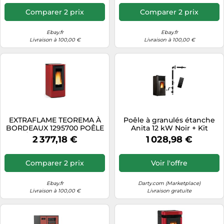
Comparer 2 prix
Comparer 2 prix
Ebay.fr
Ebay.fr
Livraison à 100,00 €
Livraison à 100,00 €
EXTRAFLAME TEOREMA À
Poêle à granulés étanche
BORDEAUX 1295700 POÊLE
Anita 12 kW Noir + Kit
À PELLETS 12KW
d'installation
2 377,18 €
1 028,98 €
AFFICHAGE LCD A+
Comparer 2 prix
Voir l'offre
Ebay.fr
Darty.com (Marketplace)
Livraison à 100,00 €
Livraison gratuite