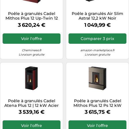
Poêle à granulés Cadel
Poêle à granulés Air Slim
Mithos Plus 12 Up-Twin 12
Astral 12,2 kW Noir
kW Acier Rouge
Sannover
3 620,24 €
1 049,99 €
Voir l'offre
Comparer 3 prix
Chemineeo.fr
amazon-marketplace.fr
Livraison gratuite
Livraison gratuite
Poêle à granulés Cadel
Poêle à granulés Cadel
Atena Plus 12 | 12 kW Acier
Mithos Plus 12 Ps 12 kW
Rouge
Acier Light Bronze
3 539,16 €
3 615,75 €
Voir l'offre
Voir l'offre