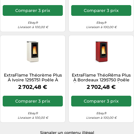
Comparer 3 prix
Comparer 3 prix
Ebay.fr
Ebay.fr
Livraison à 100,00 €
Livraison à 100,00 €
ExtraFlame Théorème Plus
ExtraFlame ThéoRêma Plus
À Ivoire 1295751 Poêle À
À Bordeaux 1295750 Poêle
Pellets 12KW A+ Affichage
À Granules 12KW A+ Écran
2 702,48 €
2 702,48 €
LCD
LCD
Comparer 3 prix
Comparer 3 prix
Ebay.fr
Ebay.fr
Livraison à 100,00 €
Livraison à 100,00 €
Signaler un contenu illégal