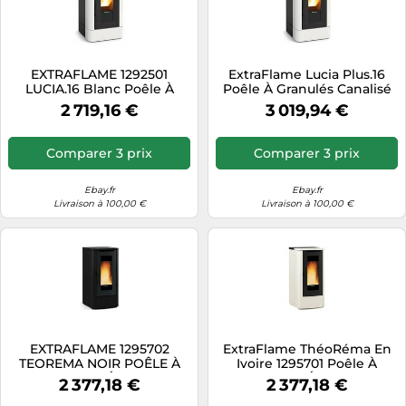
EXTRAFLAME 1292501
ExtraFlame Lucia Plus.16
LUCIA.16 Blanc Poêle À
Poêle À Granulés Canalisé
Pellets Majolique Foyer
12KW Maïolique Blanc
2 719,16 €
3 019,94 €
Fonte 12,1KW
1292551
Comparer 3 prix
Comparer 3 prix
Ebay.fr
Ebay.fr
Livraison à 100,00 €
Livraison à 100,00 €
EXTRAFLAME 1295702
ExtraFlame ThéoRéma En
TEOREMA NOIR POÊLE À
Ivoire 1295701 Poêle À
PELLET 12KW ÉCRAN LCD
Pellets 12KW Écran LCD A+
2 377,18 €
2 377,18 €