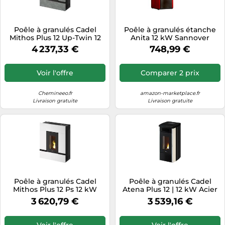
Poêle à granulés Cadel
Poêle à granulés étanche
Mithos Plus 12 Up-Twin 12
Anita 12 kW Sannover
kW Stéatite
(Bordeaux)
4 237,33 €
748,99 €
Voir l'offre
Comparer 2 prix
Chemineeo.fr
amazon-marketplace.fr
Livraison gratuite
Livraison gratuite
Poêle à granulés Cadel
Poêle à granulés Cadel
Mithos Plus 12 Ps 12 kW
Atena Plus 12 | 12 kW Acier
Acier Blanc
Blanc
3 620,79 €
3 539,16 €
Voir l'offre
Voir l'offre