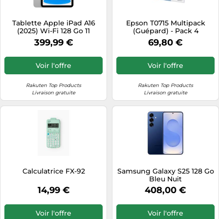
Tablette Apple iPad A16
Epson T0715 Multipack
(2025) Wi-Fi 128 Go 11
(Guépard) - Pack 4
pouces Argent
cartouches d'encre - noir,
399,99 €
69,80 €
cyan, magenta, jaune (T0711,
T0712, T0713, T0714)
Voir l'offre
Voir l'offre
Rakuten Top Products
Rakuten Top Products
Livraison gratuite
Livraison gratuite
Calculatrice FX-92
Samsung Galaxy S25 128 Go
Bleu Nuit
14,99 €
408,00 €
Voir l'offre
Voir l'offre