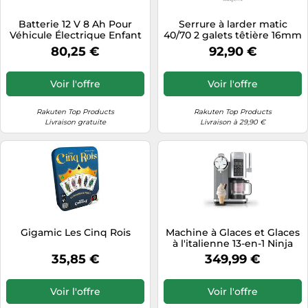
Tablettes tactiles
Batterie 12 V 8 Ah Pour
Serrure à larder matic
Véhicule Électrique Enfant
40/70 2 galets têtière 16mm
Tondeuses cheveux & barbe
12v 8ah
Longueur 2150mm - FERCO
80,25 €
92,90 €
- 6-33164-03-0-1
Téléphonie
Téléviseurs
Voir l'offre
Voir l'offre
Télévision & vidéo
Rakuten Top Products
Rakuten Top Products
Électroménager
Livraison gratuite
Livraison à 29,90 €
Gigamic Les Cinq Rois
Machine à Glaces et Glaces
à l'italienne 13-en-1 Ninja
Swirl by CREAMi NC701EU
35,85 €
349,99 €
Voir l'offre
Voir l'offre