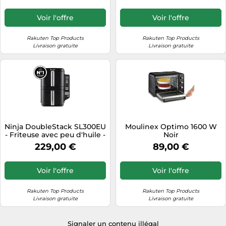
Voir l'offre
Voir l'offre
Rakuten Top Products
Rakuten Top Products
Livraison gratuite
Livraison gratuite
Ninja DoubleStack SL300EU
Moulinex Optimo 1600 W
- Friteuse avec peu d'huile -
Noir
7.6 litres - 2.47 kWatt - noir
229,00 €
89,00 €
Voir l'offre
Voir l'offre
Rakuten Top Products
Rakuten Top Products
Livraison gratuite
Livraison gratuite
Signaler un contenu illégal