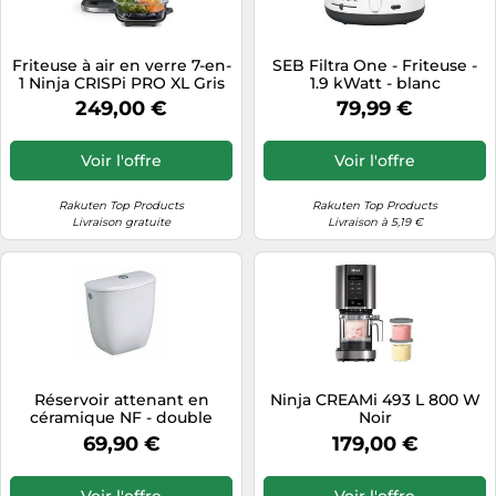
Friteuse à air en verre 7-en-
SEB Filtra One - Friteuse -
1 Ninja CRISPi PRO XL Gris
1.9 kWatt - blanc
perlé
249,00 €
79,99 €
Voir l'offre
Voir l'offre
Rakuten Top Products
Rakuten Top Products
Livraison gratuite
Livraison à 5,19 €
Réservoir attenant en
Ninja CREAMi 493 L 800 W
céramique NF - double
Noir
touche - Bastia GEBERIT
69,90 €
179,00 €
Voir l'offre
Voir l'offre