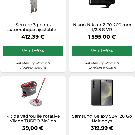
Serrure 3 points
Nikon Nikkor Z 70-200 mm
automatique ajustable -
f/2.8 S VR
têtière 18 mm - axe 40 mm
412,39 €
1 595,00 €
- Trimatic FERCO
Voir l'offre
Voir l'offre
Rakuten Top Products
Rakuten Top Products
Livraison gratuite
Livraison à 12,88 €
Kit de vadrouille rotative
Samsung Galaxy S24 128 Go
Vileda TURBO 3in1 en
Noir onyx
microfibre
39,00 €
319,99 €