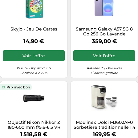
Skyjo - Jeu De Cartes
Samsung Galaxy A57 5G 8
Go 256 Go Lavande
14,90 €
359,00 €
Voir l'offre
Voir l'offre
Rakuten Top Products
Rakuten Top Products
Livraison à 2,79 €
Livraison gratuite
Prix avec bon
Objectif Nikon Nikkor Z
Moulinex Dolci MJ602AF0
180-600 mm f/5.6-6.3 VR
Sorbetière traditionnelle 1,4
L 600 W Blanc
1 518,58 €
169,95 €