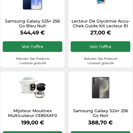
Samsung Galaxy S25+ 256
Lecteur De Glycémie Accu-
Go Bleu Nuit
Chek Guide Kit Lecteur Et
Autopiqueur
544,49 €
27,00 €
Voir l'offre
Voir l'offre
Rakuten Top Products
Rakuten Top Products
Livraison gratuite
Livraison gratuite
Mijoteur Moulinex
Samsung Galaxy S24+ 256
Multicuiseur CE85XAF0
Go Noir
199,00 €
388,70 €