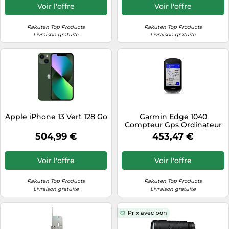
Voir l'offre
Voir l'offre
Rakuten Top Products
Rakuten Top Products
Livraison gratuite
Livraison gratuite
Apple iPhone 13 Vert 128 Go
Garmin Edge 1040
Compteur Gps Ordinateur
De Vélo
504,99 €
453,47 €
Voir l'offre
Voir l'offre
Rakuten Top Products
Rakuten Top Products
Livraison gratuite
Livraison gratuite
Prix avec bon