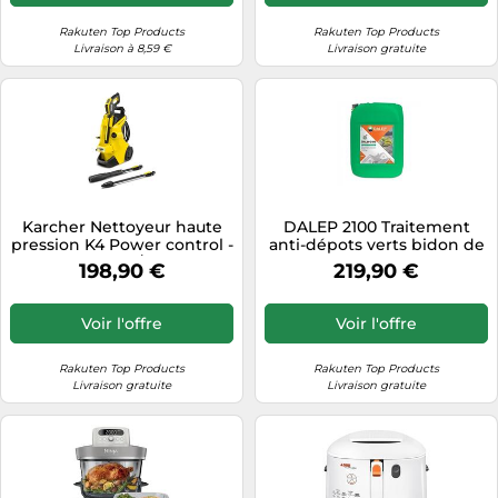
Rakuten Top Products
Rakuten Top Products
Livraison à 8,59 €
Livraison gratuite
Karcher Nettoyeur haute
DALEP 2100 Traitement
pression K4 Power control -
anti-dépots verts bidon de
130 bars - 420 L/h - flexible
20 litres - Antimousse
198,90 €
219,90 €
8m - rotabuse
fongicide hydrofuge
professionnel traitement
toitures, murs, terrasses
Voir l'offre
Voir l'offre
Rakuten Top Products
Rakuten Top Products
Livraison gratuite
Livraison gratuite