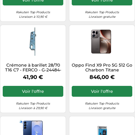
Rakuten Top Products
Rakuten Top Products
Livraison à 10,90 €
Livraison gratuite
Crémone à barillet 28/70
Oppo Find X9 Pro 5G 512 Go
T16 C7 - FERCO - G-24484-
Charbon Titane
15-L-1
41,90 €
846,00 €
Voir l'offre
Voir l'offre
Rakuten Top Products
Rakuten Top Products
Livraison à 29,90 €
Livraison gratuite