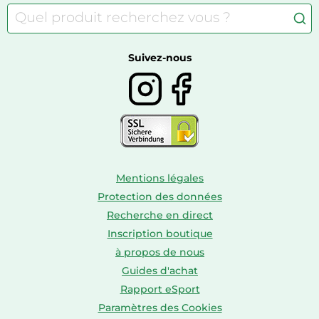
Autour du café
Meubles à langer
Camping
Autour du thé
Caravaning
Autour du vin
Boissons
Suivez-nous
Mentions légales
Protection des données
Recherche en direct
Inscription boutique
à propos de nous
Guides d'achat
Rapport eSport
Paramètres des Cookies