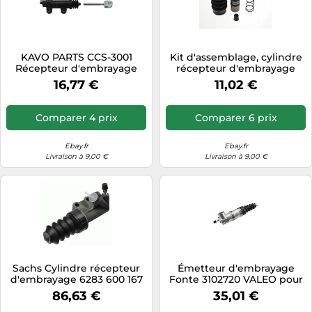
KAVO PARTS CCS-3001
Kit d'assemblage, cylindre
Récepteur d'embrayage
récepteur d'embrayage
AUTOFREN SEINSA D3-427C
16,77 €
11,02 €
Comparer 4 prix
Comparer 6 prix
Ebay.fr
Ebay.fr
Livraison à 9,00 €
Livraison à 9,00 €
Sachs Cylindre récepteur
Émetteur d'embrayage
d'embrayage 6283 600 167
Fonte 3102720 VALEO pour
pour Mazda
ALFA ROMEO 147 GT
86,63 €
35,01 €