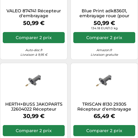
Tablettes tactiles
VALEO 874741 Récepteur
Blue Print adk83601,
d'embrayage
embrayage roue (pour
Tondeuses cheveux & barbe
embrayage)
50,99 €
50,99 €
Téléphonie
134.18 EUR/1.0 kg
Téléviseurs
Comparer 2 prix
Comparer 2 prix
Télévision & vidéo
Auto-doc.fr
Amazon.fr
Électroménager
Livraison à 9,95 €
Livraison gratuite
HERTH+BUSS JAKOPARTS
TRISCAN 8130 29305
J2604022 Récepteur
Récepteur d'embrayage
d'embrayage
30,99 €
65,49 €
Comparer 2 prix
Comparer 2 prix