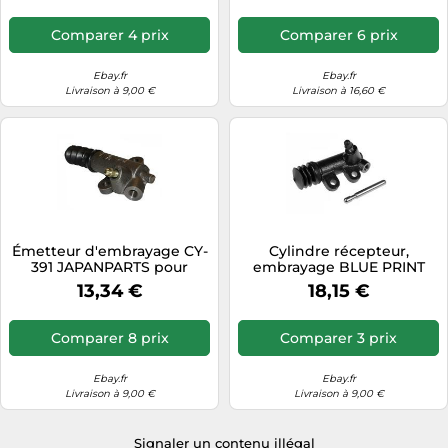
Comparer 4 prix
Comparer 6 prix
Ebay.fr
Ebay.fr
Livraison à 9,00 €
Livraison à 16,60 €
Émetteur d'embrayage CY-
Cylindre récepteur,
391 JAPANPARTS pour
embrayage BLUE PRINT
MAZDA ASIA MOTORS KIA
ADT33638
13,34 €
18,15 €
Comparer 8 prix
Comparer 3 prix
Ebay.fr
Ebay.fr
Livraison à 9,00 €
Livraison à 9,00 €
Signaler un contenu illégal