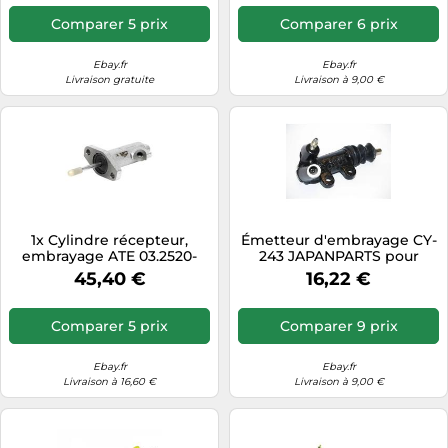
Comparer 5 prix
Comparer 6 prix
Ebay.fr
Ebay.fr
Livraison gratuite
Livraison à 9,00 €
1x Cylindre récepteur,
Émetteur d'embrayage CY-
embrayage ATE 03.2520-
243 JAPANPARTS pour
1201.3 convient pour BMW
TOYOTA COROLLA
45,40 €
16,22 €
COROLLA Liftback
Comparer 5 prix
Comparer 9 prix
Ebay.fr
Ebay.fr
Livraison à 16,60 €
Livraison à 9,00 €