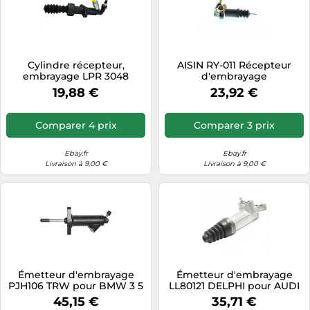
Cylindre récepteur,
AISIN RY-011 Récepteur
embrayage LPR 3048
d'embrayage
19,88 €
23,92 €
Comparer 4 prix
Comparer 3 prix
Ebay.fr
Ebay.fr
Livraison à 9,00 €
Livraison à 9,00 €
Émetteur d'embrayage
Émetteur d'embrayage
PJH106 TRW pour BMW 3 5
LL80121 DELPHI pour AUDI
7
VW
45,15 €
35,71 €