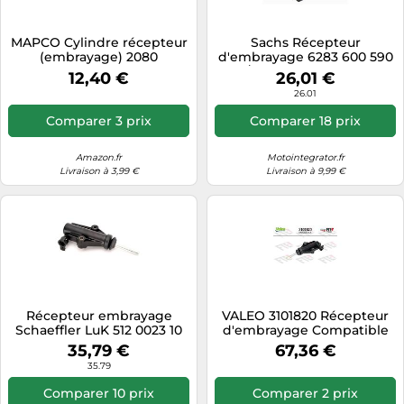
MAPCO Cylindre récepteur
Sachs Récepteur
(embrayage) 2080
d'embrayage 6283 600 590
/ 6283600590 pour
12,40 €
26,01 €
Volkswagen Polo V (6R1,
26.01
6C1) 2009
Comparer 3 prix
Comparer 18 prix
Amazon.fr
Motointegrator.fr
Livraison à 3,99 €
Livraison à 9,99 €
Récepteur embrayage
VALEO 3101820 Récepteur
Schaeffler LuK 512 0023 10
d'embrayage Compatible
avec FIAT Stilo 3/5 portes
35,79 €
67,36 €
192 Fiorino III Van/Break 225
35.79
Stilo Multi Wagon 192 Stilo
Van/Break 192
Comparer 10 prix
Comparer 2 prix