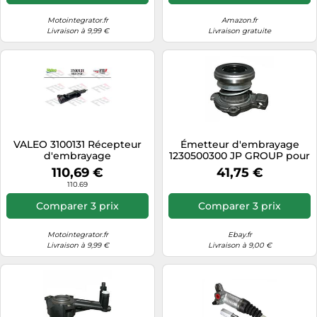
Motointegrator.fr
Amazon.fr
Livraison à 9,99 €
Livraison gratuite
VALEO 3100131 Récepteur
Émetteur d'embrayage
d'embrayage
1230500300 JP GROUP pour
OPEL CHEVROLET SAAB
110,69 €
41,75 €
SUZUKI FIAT
110.69
Comparer 3 prix
Comparer 3 prix
Motointegrator.fr
Ebay.fr
Livraison à 9,99 €
Livraison à 9,00 €