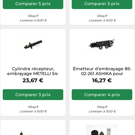
Comparer 5 prix
Comparer 5 prix
Ebay.fr
Ebay.fr
Livraison à 9,00 €
Livraison à 9,00 €
Cylindre récepteur,
Émetteur d'embrayage 85-
embrayage METELLI 54-
02-261 ASHIKA pour
0187
TOYOTA AVENSIS A trois
23,67 €
16,27 €
volumes
Comparer 3 prix
Comparer 4 prix
Ebay.fr
Ebay.fr
Livraison à 9,00 €
Livraison à 9,00 €