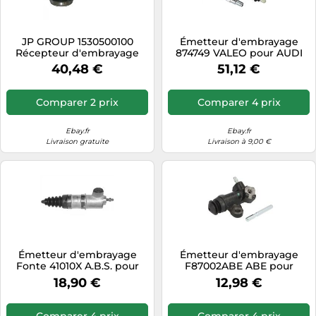
JP GROUP 1530500100
Émetteur d'embrayage
Récepteur d'embrayage
874749 VALEO pour AUDI
VW
40,48 €
51,12 €
Comparer 2 prix
Comparer 4 prix
Ebay.fr
Ebay.fr
Livraison gratuite
Livraison à 9,00 €
Émetteur d'embrayage
Émetteur d'embrayage
Fonte 41010X A.B.S. pour
F87002ABE ABE pour
ALFA ROMEO ALFASUD
SUBARU FORESTER
18,90 €
12,98 €
Sprint 33 164
IMPREZA Break LEGACY V
Comparer 4 prix
Comparer 4 prix