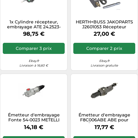
1x Cylindre récepteur,
HERTH+BUSS JAKOPARTS
embrayage ATE 24.2523-
J2601053 Récepteur
0908.3 convient pour SEAT
d'embrayage
98,75 €
27,00 €
VAG
Comparer 3 prix
Comparer 2 prix
Ebay.fr
Ebay.fr
Livraison à 16,60 €
Livraison gratuite
Émetteur d'embrayage
Émetteur d'embrayage
Fonte 54-0023 METELLI
F8C006ABE ABE pour
pour ALFA ROMEO FIAT
CITROËN LANCIA PEUGEOT
14,18 €
17,77 €
LANCIA
FIAT