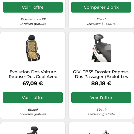
Voir l'offre
Comparer 2 prix
Rakuten.com FR
Ebay.fr
Livraison gratuite
Livraison à 14,00 €
Evolution Dos Voiture
GIVI TB55 Dossier Repose-
Repose-Dos Cool Avec
Dos Passager (Exclut Les
Petites Boules De Bois -
Montage Porte-Bagages)
67,09 €
88,18 €
Ivoire
Voir l'offre
Voir l'offre
Ebay.fr
Ebay.fr
Livraison gratuite
Livraison gratuite