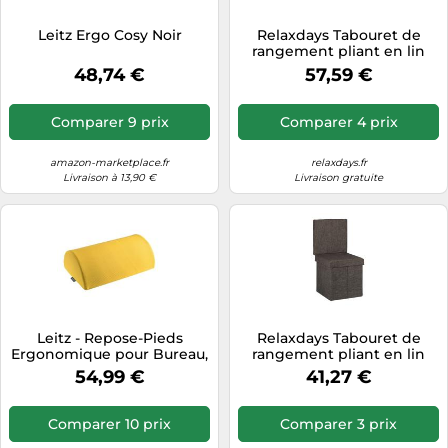
Tablettes tactiles
Leitz Ergo Cosy Noir
Relaxdays Tabouret de
rangement pliant en lin
Tondeuses cheveux & barbe
48,74 €
57,59 €
Téléphonie
Téléviseurs
Comparer 9 prix
Comparer 4 prix
Télévision & vidéo
amazon-marketplace.fr
relaxdays.fr
Électroménager
Livraison à 13,90 €
Livraison gratuite
Leitz - Repose-Pieds
Relaxdays Tabouret de
Ergonomique pour Bureau,
rangement pliant en lin
Ajustable, Soulage les
54,99 €
41,27 €
Douleurs aux Dos et aux
Épaules, Fabriqué en
Mousse avec Housse en
Comparer 10 prix
Comparer 3 prix
Tissu, Gamme Ergo Cosy,