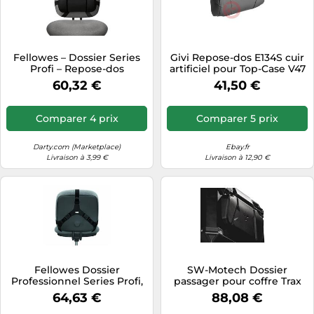
Fellowes – Dossier Series
Givi Repose-dos E134S cuir
Profi – Repose-dos
artificiel pour Top-Case V47
ergonomique mousse
Tech
60,32 €
41,50 €
mémoire Microban – Noir
Comparer 4 prix
Comparer 5 prix
Darty.com (Marketplace)
Ebay.fr
Livraison à 3,99 €
Livraison à 12,90 €
Fellowes Dossier
SW-Motech Dossier
Professionnel Series Profi,
passager pour coffre Trax
Repose Dos,Noir
ADV Noir
64,63 €
88,08 €