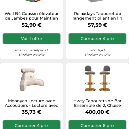
Well B4 Coussin élévateur
Relaxdays Tabouret de
de Jambes pour Maintien
rangement pliant en lin
de Genoux et Dos - Coussin
52,90 €
57,59 €
Ergonomique, relève-
Jambes, Repose-Jambe -
Housse rafraîchissante
Voir l'offre
Comparer 4 prix
Amovible et Lavable
amazon-marketplace.fr
relaxdays.fr
Livraison gratuite
Livraison gratuite
Moonyan Lecture avec
Hwsy Tabourets de Bar
Accoudoirs - Lecture avec
Ensemble de 2, Chaise
Traversin Amovible -
Pivotante Réglable 65-80
35,73 €
400,00 €
Repose-Dos 2 en 1 pour
cm, Dos en Velours, Base
S'asseoir dans Le Lit |
de Repose-Pieds Ronde
Confort Et Ergonomie
Dorée, Tabouret de Cuisine
Comparer 4 prix
Comparer 6 prix
Coussin Cale Dos Canapé
pour Meubles de