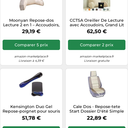
Moonyan Repose-dos
CCTSA Oreiller De Lecture
Lecture 2 en 1 – Accoudoirs,
avec Accoudoirs, Grand Lit
Traversin amovible, Coussin
Dossier Coussin, Coussin
29,19 €
62,50 €
cale-dos
Lecture Lit avec Repose-
Nuque, Coussin Cale Dos
Canapé pour Lit & Fauteuil,
Comparer 5 prix
Comparer 2 prix
Idéal pour Travailler, Lire
75cm×40cm×58cm
amazon-marketplace.fr
amazon-marketplace.fr
Livraison à 4,39 €
Livraison gratuite
Kensington Duo Gel
Cale Dos - Repose-tete
Repose-poignet pour souris
Start Dossier D'été Simple
et clavier, clavier
Irlande Universel pour
51,78 €
22,89 €
ergonomique et tapis de
Toutes les Voitures
souris avec support de