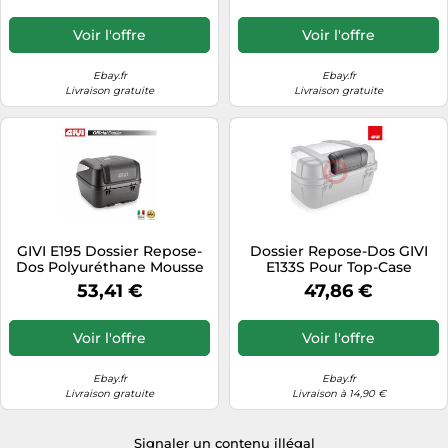
Voir l'offre
Voir l'offre
Ebay.fr
Ebay.fr
Livraison gratuite
Livraison gratuite
GIVI E195 Dossier Repose-
Dossier Repose-Dos GIVI
Dos Polyuréthane Mousse
E133S Pour Top-Case
Noir Pour B32 Bold
Trekker 52 TRK52 Black
53,41 €
47,86 €
Line
Voir l'offre
Voir l'offre
Ebay.fr
Ebay.fr
Livraison gratuite
Livraison à 14,90 €
Signaler un contenu illégal