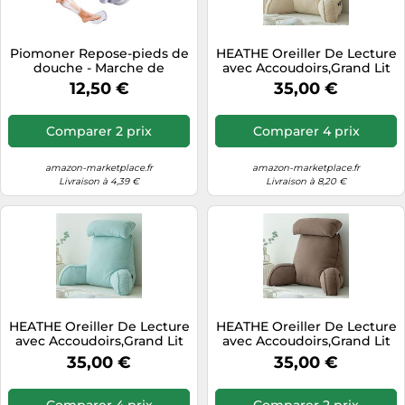
Piomoner Repose-pieds de
HEATHE Oreiller De Lecture
douche - Marche de
avec Accoudoirs,Grand Lit
douche pour se raser les
Dossier Coussin,avec
12,50 €
35,00 €
jambes - Pied de douche -
Repose Nuque,pour Le
Repose-pieds de rasage
Soutien du Dos et du Cou
avec ventouse - Pas de
Pendant la Lecture -
Comparer 2 prix
Comparer 4 prix
coups de poing pour
75×40×50cm/29.5×15.75×19.7″
femmes et hommes
souffrant de dos
amazon-marketplace.fr
amazon-marketplace.fr
Livraison à 4,39 €
Livraison à 8,20 €
HEATHE Oreiller De Lecture
HEATHE Oreiller De Lecture
avec Accoudoirs,Grand Lit
avec Accoudoirs,Grand Lit
Dossier Coussin,avec
Dossier Coussin,avec
35,00 €
35,00 €
Repose Nuque,pour Le
Repose Nuque,pour Le
Soutien du Dos et du Cou
Soutien du Dos et du Cou
Pendant la Lecture -
Pendant la Lecture -
Comparer 4 prix
Comparer 2 prix