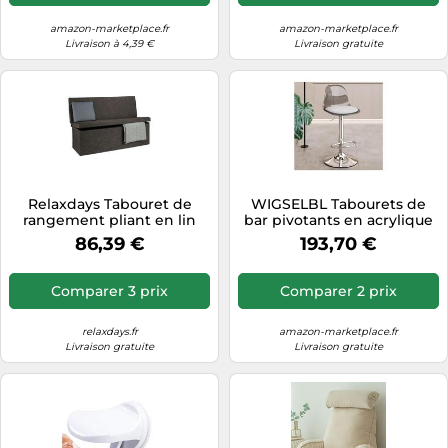
Maison(Couleur:Gris)
Interesting
amazon-marketplace.fr
amazon-marketplace.fr
Livraison à 4,39 €
Livraison gratuite
Relaxdays Tabouret de
WIGSELBL Tabourets de
rangement pliant en lin
bar pivotants en acrylique
avec dos transparent,
86,39 €
193,70 €
hauteur de comptoir
réglable en acrylique avec
repose-pieds, tabourets de
Comparer 3 prix
Comparer 2 prix
bar pivotants transparents
pour île (gris)
relaxdays.fr
amazon-marketplace.fr
Livraison gratuite
Livraison gratuite