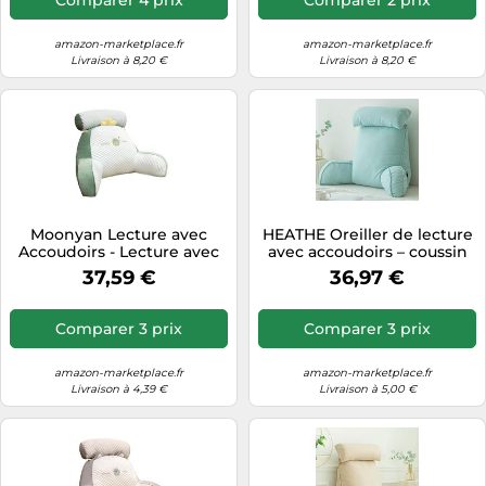
75×40×50cm/29.5×15.75×19.7″
75×40×50cm/29.5×15.75×19.7″
amazon-marketplace.fr
amazon-marketplace.fr
Livraison à 8,20 €
Livraison à 8,20 €
Moonyan Lecture avec
HEATHE Oreiller de lecture
Accoudoirs - Lecture avec
avec accoudoirs – coussin
Traversin Amovible -
dossier grand lit, repose-
37,59 €
36,97 €
Repose-Dos 2 en 1 pour
nuque 75×40×50 cm
S'asseoir dans Le Lit |
Confort Et Ergonomie
Comparer 3 prix
Comparer 3 prix
Coussin Cale Dos Canapé
amazon-marketplace.fr
amazon-marketplace.fr
Livraison à 4,39 €
Livraison à 5,00 €