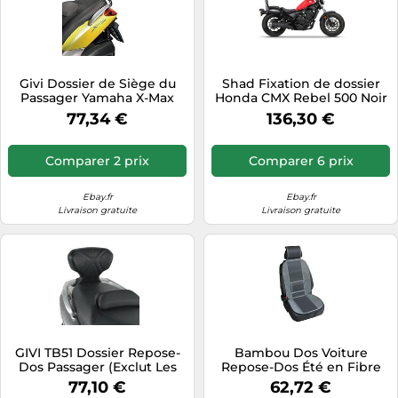
Givi Dossier de Siège du
Shad Fixation de dossier
Passager Yamaha X-Max
Honda CMX Rebel 500 Noir
125-250
77,34 €
136,30 €
Comparer 2 prix
Comparer 6 prix
Ebay.fr
Ebay.fr
Livraison gratuite
Livraison gratuite
GIVI TB51 Dossier Repose-
Bambou Dos Voiture
Dos Passager (Exclut Les
Repose-Dos Été en Fibre
Montage Porte-Bagages)
Naturel de Bambou - Gris
77,10 €
62,72 €