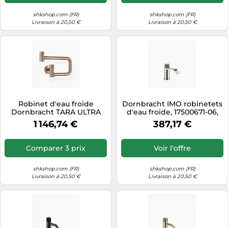
shkshop.com (FR)
shkshop.com (FR)
Livraison à 20,50 €
Livraison à 20,50 €
Robinet d'eau froide
Dornbracht IMO robinetets
Dornbracht TARA ULTRA
d'eau froide, 17500671-06,
Pot Filler, pivotant, portée
Couleur: Platine Mat
1 146,74 €
387,17 €
de 500 mm, 30805875-42,
Couleur: bronze brossé
Comparer 3 prix
Voir l'offre
shkshop.com (FR)
shkshop.com (FR)
Livraison à 20,50 €
Livraison à 20,50 €