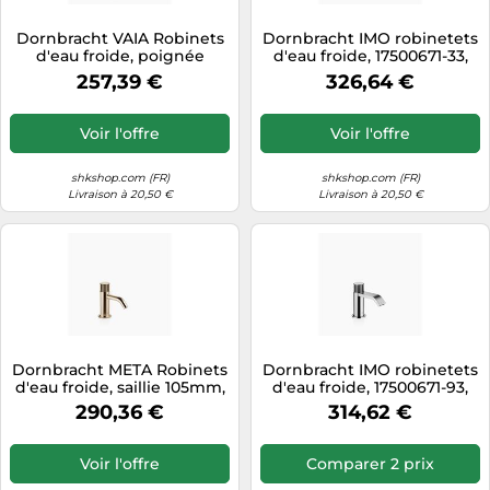
Tablettes tactiles
Dornbracht VAIA Robinets
Dornbracht IMO robinetets
d'eau froide, poignée
d'eau froide, 17500671-33,
Tondeuses cheveux & barbe
croisillon, saillie 89mm,
Couleur: Noir Mat
257,39 €
326,64 €
17500809-00, Couleur:
Téléphonie
chrome
Téléviseurs
Voir l'offre
Voir l'offre
Télévision & vidéo
shkshop.com (FR)
shkshop.com (FR)
Électroménager
Livraison à 20,50 €
Livraison à 20,50 €
Dornbracht META Robinets
Dornbracht IMO robinetets
d'eau froide, saillie 105mm,
d'eau froide, 17500671-93,
17500660-27, Couleur: Light
Couleur: Chrome Mat
290,36 €
314,62 €
Gold brossé
Voir l'offre
Comparer 2 prix