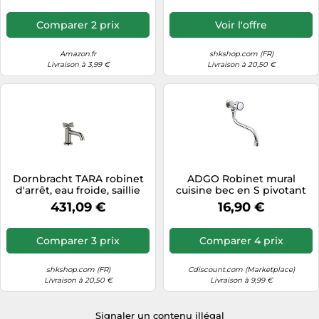
360°, Robinet à Osmose
Inverse avec 4 Adaptateurs
Comparer 2 prix
Voir l'offre
de Robinet, Sans Plomb,
Argent Brossé
Amazon.fr
shkshop.com (FR)
Livraison à 3,99 €
Livraison à 20,50 €
Dornbracht TARA robinet
ADGO Robinet mural
d'arrêt, eau froide, saillie
cuisine bec en S pivotant
100mm, 17500892-99,
170 mm chromé - sortie
431,09 €
16,90 €
Couleur: foncé Platine mat
3/4"" tête céramique
Comparer 3 prix
Comparer 4 prix
shkshop.com (FR)
Cdiscount.com (Marketplace)
Livraison à 20,50 €
Livraison à 9,99 €
Signaler un contenu illégal