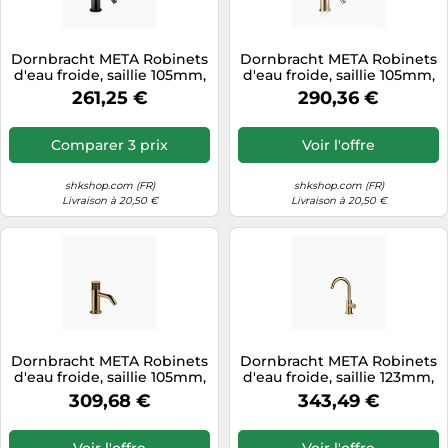
Dornbracht META Robinets
Dornbracht META Robinets
d'eau froide, saillie 105mm,
d'eau froide, saillie 105mm,
17500660-33, Couleur: Noir
17500660-26, Couleur: Or
261,25 €
290,36 €
Mat
clair
Comparer 3 prix
Voir l'offre
shkshop.com (FR)
shkshop.com (FR)
Livraison à 20,50 €
Livraison à 20,50 €
Dornbracht META Robinets
Dornbracht META Robinets
d'eau froide, saillie 105mm,
d'eau froide, saillie 123mm,
17500660-39, Couleur: Dark
17500661-39, Couleur: Dark
309,68 €
343,49 €
Brass brossé
Brass brossé
Voir l'offre
Voir l'offre