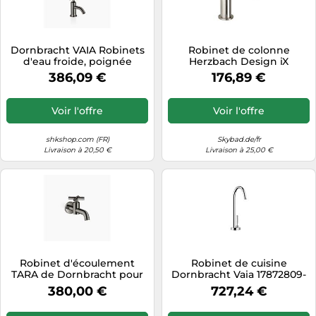
Dornbracht VAIA Robinets
Robinet de colonne
d'eau froide, poignée
Herzbach Design iX
croisillon, saillie 89mm,
garniture de vidange sans
386,09 €
176,89 €
17500809-19, Couleur:
allumette0 , pour eau
Chrome foncé
froide, acier inoxydable
brossé
Voir l'offre
Voir l'offre
shkshop.com (FR)
Skybad.de/fr
Livraison à 20,50 €
Livraison à 25,00 €
Robinet d'écoulement
Robinet de cuisine
TARA de Dornbracht pour
Dornbracht Vaia 17872809-
montage mural, eau froide,
00, robinet d'eau froide,
380,00 €
727,24 €
30010892-19, Couleur:
chrome
Chrome foncé