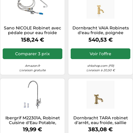
Sano NICOLE Robinet avec
Dornbracht VAIA Robinets
pédale pour eau froide
d'eau froide, poignée
croisillon, saillie 89mm,
158,24 €
540,53 €
17500809-28, Couleur:
Laiton brossé
Comparer 3 prix
Voir l'offre
Amazon.fr
shkshop.com (FR)
Livraison gratuite
Livraison à 20,50 €
Ibergrif M22301A, Robinet
Dornbracht TARA robinet
Cuisine d'Eau Potable,
d'arrêt, eau froide, saillie
Robinet de Cuisine en
100mm, 17500892-39,
19,99 €
383,08 €
Acier Inoxydable, Pivotant à
Couleur: Dark Brass brossé