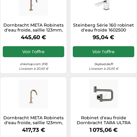
Dornbracht META Robinets
Steinberg Série 160 robinet
d'eau froide, saillie 123mm,
d'eau froide 1602500
becs rigides, 17500662-42,
chromé, avec robinets en
445,60 €
95,04 €
Couleur: bronze brossé
céramique à 90 °
Voir l'offre
Voir l'offre
shkshop.com (FR)
Skybad.de/fr
Livraison à 20,50 €
Livraison à 25,00 €
Dornbracht META Robinets
Robinet d'eau froide
d'eau froide, saillie 123mm,
Dornbracht TARA ULTRA
becs rigides, 17500662-26,
Pot Filler, pivotant, portée
417,73 €
1 075,06 €
Couleur: Or clair
de 500 mm, 30805875-19,