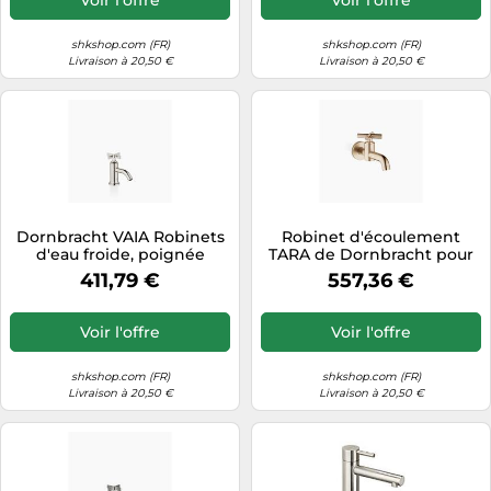
shkshop.com (FR)
shkshop.com (FR)
Livraison à 20,50 €
Livraison à 20,50 €
Dornbracht VAIA Robinets
Robinet d'écoulement
d'eau froide, poignée
TARA de Dornbracht pour
croisillon, saillie 89mm,
montage mural, eau froide,
411,79 €
557,36 €
17500809-06, Couleur:
30010892-46, Couleur:
Platine Mat
Champagne brossé
Voir l'offre
Voir l'offre
shkshop.com (FR)
shkshop.com (FR)
Livraison à 20,50 €
Livraison à 20,50 €