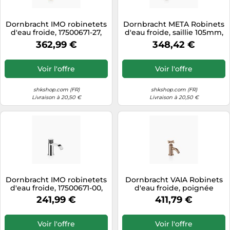
Dornbracht IMO robinetets
Dornbracht META Robinets
d'eau froide, 17500671-27,
d'eau froide, saillie 105mm,
Couleur: Light Gold brossé
17500660-99, Couleur: foncé
362,99 €
348,42 €
Platine mat
Voir l'offre
Voir l'offre
shkshop.com (FR)
shkshop.com (FR)
Livraison à 20,50 €
Livraison à 20,50 €
Dornbracht IMO robinetets
Dornbracht VAIA Robinets
d'eau froide, 17500671-00,
d'eau froide, poignée
Couleur: chrome
croisillon, saillie 89mm,
241,99 €
411,79 €
17500809-42, Couleur:
bronze brossé
Voir l'offre
Voir l'offre