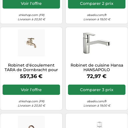
Voir l'offre
Comparer 2 prix
shkshop.com (FR)
obadis.com/fr
Livraison à 20,50 €
Livraison à 19,00 €
Robinet d'écoulement
Robinet de cuisine Hansa
TARA de Dornbracht pour
HANSAPOLO
montage mural, eau froide,
5148229300676, fonction
557,36 €
72,97 €
30010892-47, Couleur:
eau froide, pivotant, portée
Champagne
de 215 mm, chromé
Voir l'offre
Comparer 3 prix
shkshop.com (FR)
obadis.com/fr
Livraison à 20,50 €
Livraison à 19,00 €