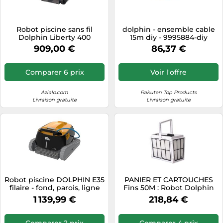
Robot piscine sans fil
dolphin - ensemble cable
Dolphin Liberty 400
15m diy - 9995884-diy
connecté- recharge par
909,00 €
86,37 €
induction pour piscines
jusqu'à 10x5m
Comparer 6 prix
Voir l'offre
Azialo.com
Rakuten Top Products
Livraison gratuite
Livraison gratuite
Robot piscine DOLPHIN E35
PANIER ET CARTOUCHES
filaire - fond, parois, ligne
Fins 50M : Robot Dolphin
d'eau - caddy de transport
S300
1 139,99 €
218,84 €
Comparer 2 prix
Comparer 4 prix