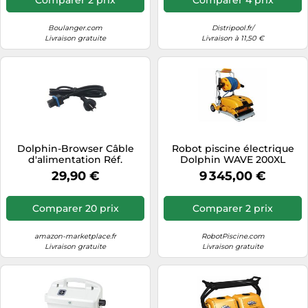
Boulanger.com
Distripool.fr/
Livraison gratuite
Livraison à 11,50 €
Dolphin-Browser Câble
Robot piscine électrique
d'alimentation Réf.
Dolphin WAVE 200XL
58984401LF – 1,83 m – Prise
télécommande et chariot
29,90 €
9 345,00 €
européenne
Comparer 20 prix
Comparer 2 prix
amazon-marketplace.fr
RobotPiscine.com
Livraison gratuite
Livraison gratuite