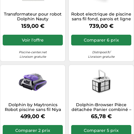
Transformateur pour robot
Robot electrique de piscine
Dolphin Nauty
sans fil fond, parois et ligne
d'eau Dolphin liberty 300 G
159,00 €
739,00 €
Voir l'offre
Comparer 6 prix
Piscine-center.net
Distripool.fr/
Livraison gratuite
Livraison gratuite
Dolphin by Maytronics
Dolphin-Browser Pièce
Robot piscine sans fil Niya
détachée Panier combiné –
Sonar F3 – Navigation
2 filtres fins et 2 ultra-fins –
499,00 €
65,78 €
Sonar, jusqu'à 10 m
Réf 9991465-ASSY
Comparer 2 prix
Comparer 5 prix