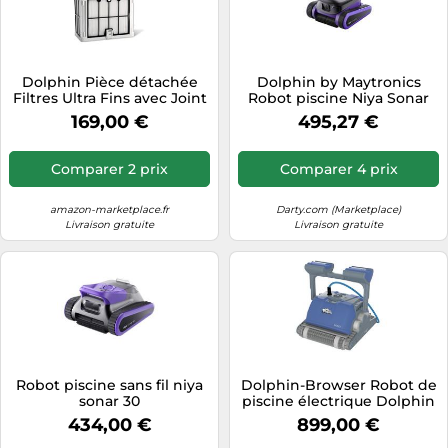
Dolphin Pièce détachée
Dolphin by Maytronics
Filtres Ultra Fins avec Joint
Robot piscine Niya Sonar
d'étanchéité - Référence
F5 sans fil
169,00 €
495,27 €
9991481-ASSY
Comparer 2 prix
Comparer 4 prix
amazon-marketplace.fr
Darty.com (Marketplace)
Livraison gratuite
Livraison gratuite
Robot piscine sans fil niya
Dolphin-Browser Robot de
sonar 30
piscine électrique Dolphin
M350
434,00 €
899,00 €