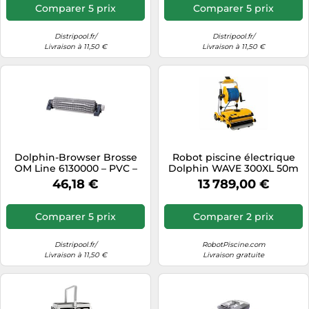
Comparer 5 prix
Comparer 5 prix
Distripool.fr/
Distripool.fr/
Livraison à 11,50 €
Livraison à 11,50 €
Dolphin-Browser Brosse
Robot piscine électrique
OM Line 6130000 – PVC –
Dolphin WAVE 300XL 50m
Grise
télécommande et chariot
46,18 €
13 789,00 €
Comparer 5 prix
Comparer 2 prix
Distripool.fr/
RobotPiscine.com
Livraison à 11,50 €
Livraison gratuite