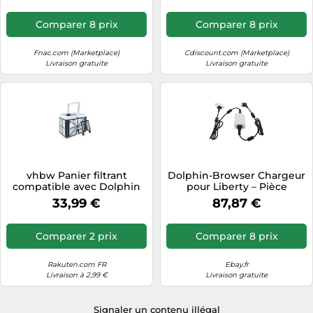
Comparer 8 prix
Comparer 8 prix
Fnac.com (Marketplace)
Cdiscount.com (Marketplace)
Livraison gratuite
Livraison gratuite
vhbw Panier filtrant
Dolphin-Browser Chargeur
compatible avec Dolphin
pour Liberty – Pièce
Liberty 300, S50, 200
détachée certifiée – Réf
33,99 €
87,87 €
aspirateur piscine - 23,5 x
99956050EU-ASSY
14,5 x 18 cm
Comparer 2 prix
Comparer 8 prix
Rakuten.com FR
Ebay.fr
Livraison à 2,99 €
Livraison gratuite
Signaler un contenu illégal