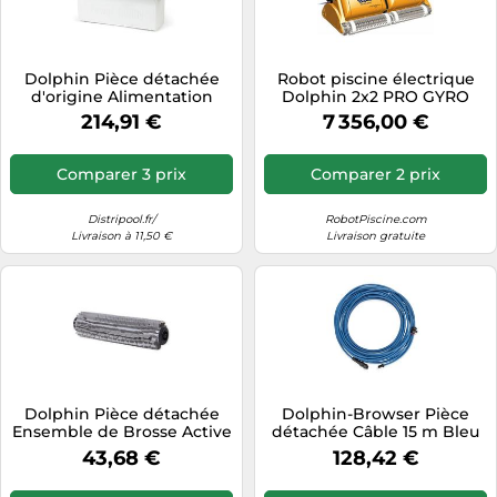
Dolphin Pièce détachée
Robot piscine électrique
d'origine Alimentation
Dolphin 2x2 PRO GYRO
Robot Basique - Référence
brosses bi-matière
214,91 €
7 356,00 €
Produit 9995670-ASSY
Comparer 3 prix
Comparer 2 prix
Distripool.fr/
RobotPiscine.com
Livraison à 11,50 €
Livraison gratuite
Dolphin Pièce détachée
Dolphin-Browser Pièce
Ensemble de Brosse Active
détachée Câble 15 m Bleu
S1, Gris - Référence
Réf. 9995884-DIY
43,68 €
128,42 €
9995544-ASSY