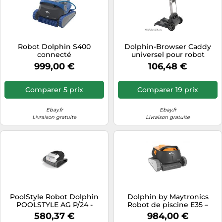
Robot Dolphin S400
Dolphin-Browser Caddy
connecté
universel pour robot
Dolphin – 9996085-assy
999,00 €
106,48 €
Comparer 5 prix
Comparer 19 prix
Ebay.fr
Ebay.fr
Livraison gratuite
Livraison gratuite
PoolStyle Robot Dolphin
Dolphin by Maytronics
POOLSTYLE AG P/24 -
Robot de piscine E35 –
99996144-COL
Swivel, chariot,
580,37 €
984,00 €
fond/parois/ligne d'eau