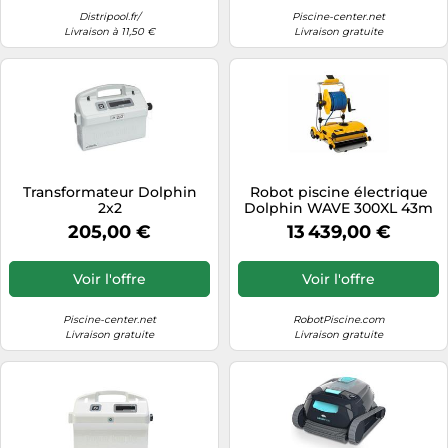
Distripool.fr/
Piscine-center.net
Livraison à 11,50 €
Livraison gratuite
Transformateur Dolphin
Robot piscine électrique
2x2
Dolphin WAVE 300XL 43m
télécommande et chariot
205,00 €
13 439,00 €
Voir l'offre
Voir l'offre
Piscine-center.net
RobotPiscine.com
Livraison gratuite
Livraison gratuite