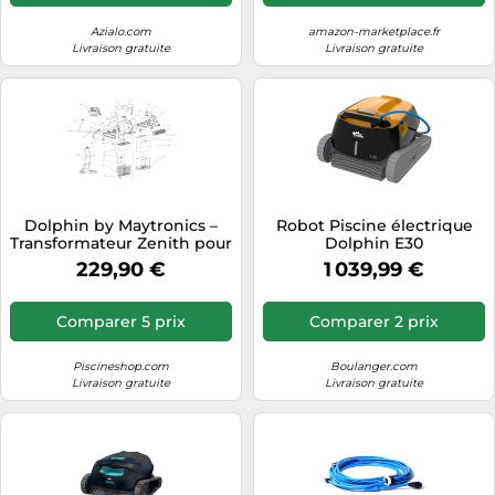
Azialo.com
amazon-marketplace.fr
Livraison gratuite
Livraison gratuite
Dolphin by Maytronics –
Robot Piscine électrique
Transformateur Zenith pour
Dolphin E30
robot Dolphin Cosmos
229,90 €
1 039,99 €
Comparer 5 prix
Comparer 2 prix
Piscineshop.com
Boulanger.com
Livraison gratuite
Livraison gratuite