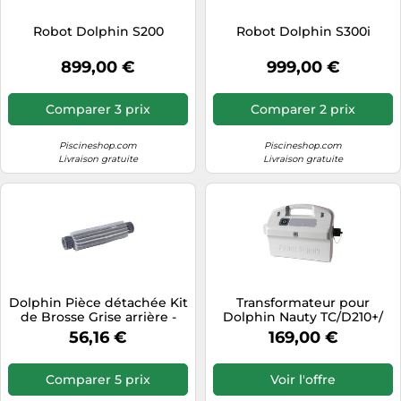
Tablettes tactiles
Robot Dolphin S200
Robot Dolphin S300i
Tondeuses cheveux & barbe
899,00 €
999,00 €
Téléphonie
Téléviseurs
Comparer 3 prix
Comparer 2 prix
Télévision & vidéo
Piscineshop.com
Piscineshop.com
Électroménager
Livraison gratuite
Livraison gratuite
Dolphin Pièce détachée Kit
Transformateur pour
de Brosse Grise arrière -
Dolphin Nauty TC/D210+/
Référence 99955380-ASSY
Dolphin 2001
56,16 €
169,00 €
télécommandable
Comparer 5 prix
Voir l'offre