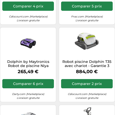
Comparer 4 prix
Comparer 5 prix
Cdiscount.com (Marketplace)
Fnac.com (Marketplace)
Livraison gratuite
Livraison gratuite
Dolphin by Maytronics
Robot piscine Dolphin T35
Robot de piscine Niya
avec chariot - Garantie 3
Sonar F2 sans fil
ans
265,49 €
884,00 €
Comparer 6 prix
Comparer 2 prix
Darty.com (Marketplace)
Cdiscount.com (Marketplace)
Livraison gratuite
Livraison gratuite