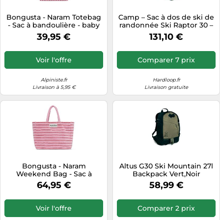
Tablettes tactiles
Bongusta - Naram Totebag
Camp – Sac à dos de ski de
- Sac à bandoulière - baby
randonnée Ski Raptor 30 –
Tondeuses cheveux & barbe
pink / ski patrol
30 L – Vert forêt – Homme
39,95 €
131,10 €
Téléphonie
Téléviseurs
Voir l'offre
Comparer 7 prix
Télévision & vidéo
Alpiniste.fr
Hardloop.fr
Électroménager
Livraison à 5,95 €
Livraison gratuite
Bongusta - Naram
Altus G30 Ski Mountain 27l
Weekend Bag - Sac à
Backpack Vert,Noir
bandoulière - baby pink /
64,95 €
58,99 €
ski patrol
Voir l'offre
Comparer 2 prix