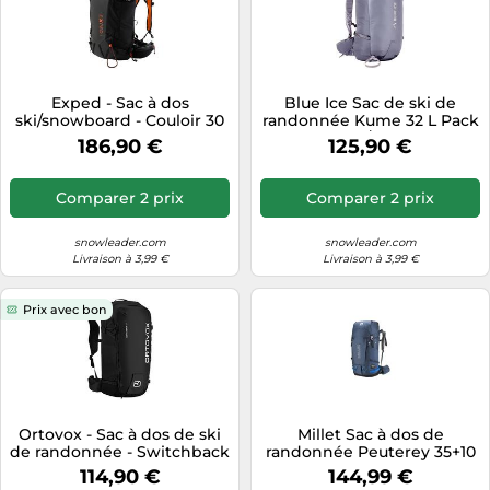
Exped - Sac à dos
Blue Ice Sac de ski de
ski/snowboard - Couloir 30
randonnée Kume 32 L Pack
Black - Noir Noir
S/M
186,90 €
125,90 €
Comparer 2 prix
Comparer 2 prix
snowleader.com
snowleader.com
Livraison à 3,99 €
Livraison à 3,99 €
Prix avec bon
Ortovox - Sac à dos de ski
Millet Sac à dos de
de randonnée - Switchback
randonnée Peuterey 35+10
27 Black Raven - Noir Noir
Femme Bleu
114,90 €
144,99 €