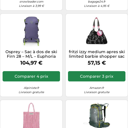
Informatique
snowleader.com
bagage24.fr
Vélos
Livraison à 3,99 €
Livraison à 4,95 €
Taille-haies
Jeux électroniques
Vélos biking
Techniques de mesure
Lave-linge
Vêtements de sport
Textiles de maison
Machines à coudre
Équipement outdoor
Tondeuses
Montres connectées
Tronçonneuses
Médias
Osprey – Sac à dos de ski
fritzi izzy medium apres ski
Tuyaux d'arrosage
Objectifs photo
Firn 28 – M/L – Euphoria
limited barbie shopper sac
Purple
épaule femme noir bouton
Éclairage
104,97 €
57,15 €
Ordinateurs portables
pression 30 x 43 x 16 cm
Éviers
Photo
Comparer 4 prix
Comparer 3 prix
Plaques de cuisson
Alpiniste.fr
Amazon.fr
Reflex numériques
Livraison gratuite
Livraison gratuite
Robots de cuisine
Réfrigérateurs
Smartphones
Sèche-linge