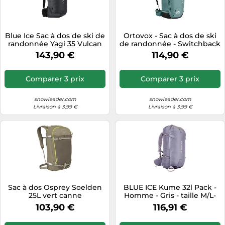
Blue Ice Sac à dos de ski de
Ortovox - Sac à dos de ski
randonnée Yagi 35 Vulcan
de randonnée - Switchback
35 L
27 Glacier Grey - Gris Gris
143,90 €
114,90 €
Comparer 3 prix
Comparer 3 prix
snowleader.com
snowleader.com
Livraison à 3,99 €
Livraison à 3,99 €
Sac à dos Osprey Soelden
BLUE ICE Kume 32l Pack -
25L vert canne
Homme - Gris - taille M/L-
modèle 2026
103,90 €
116,91 €