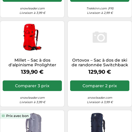
snowleader.com
Trekkinn.com (FR)
Livraison à 3,99 €
Livraison à 2,99 €
Millet – Sac à dos
Ortovox – Sac à dos de ski
d'alpinisme Prolighter
de randonnée Switchback
38+10 U – Rouge
30 S pour femme Wild
139,90 €
129,90 €
Berry 30 L
Comparer 3 prix
Comparer 2 prix
snowleader.com
snowleader.com
Livraison à 3,99 €
Livraison à 3,99 €
Prix avec bon