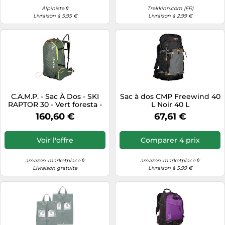
Alpiniste.fr
Trekkinn.com (FR)
Livraison à 5,95 €
Livraison à 2,99 €
C.A.M.P. - Sac À Dos - SKI
Sac à dos CMP Freewind 40
RAPTOR 30 - Vert foresta -
L Noir 40 L
30 L
160,60 €
67,61 €
Voir l'offre
Comparer 4 prix
amazon-marketplace.fr
amazon-marketplace.fr
Livraison gratuite
Livraison à 5,99 €