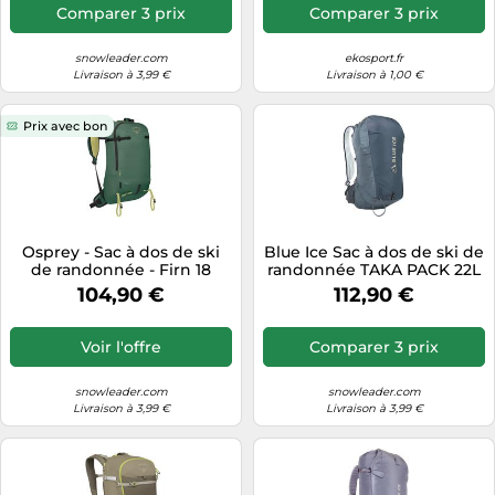
Comparer 3 prix
Comparer 3 prix
snowleader.com
ekosport.fr
Livraison à 3,99 €
Livraison à 1,00 €
Prix avec bon
Osprey - Sac à dos de ski
Blue Ice Sac à dos de ski de
de randonnée - Firn 18
randonnée TAKA PACK 22L
Tundra Green - Taille S/M -
India Ink 22 L
104,90 €
112,90 €
Vert Vert S/M
Voir l'offre
Comparer 3 prix
snowleader.com
snowleader.com
Livraison à 3,99 €
Livraison à 3,99 €