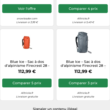
Voir l'offre
Comparer 4 prix
snowleader.com
Alltricks.fr
Livraison à 3,99 €
Livraison à 5,49 €
Blue Ice - Sac à dos
Blue Ice – Sac à dos
d'alpinisme Firecrest 28 -
d'alpinisme Firecrest 28 –
Red Clay - S/M
28 L – Ardoise foncée – M/L
112,99 €
112,99 €
Comparer 5 prix
Comparer 3 prix
Alltricks.fr
Alltricks.fr
Livraison gratuite
Livraison gratuite
Signaler un contenu illégal