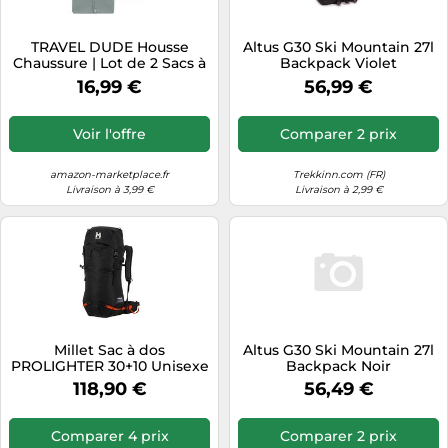
TRAVEL DUDE Housse
Altus G30 Ski Mountain 27l
Chaussure | Lot de 2 Sacs à
Backpack Violet
Chaussures de Voyage,
16,99 €
56,99 €
Sport et Ski | Hydrofuge et
très léger | Sac à Bagages
et Organisateur | Bleu
Voir l'offre
Comparer 2 prix
Acier, Set de Sacs à
Chaussures
amazon-marketplace.fr
Trekkinn.com (FR)
Livraison à 3,99 €
Livraison à 2,99 €
Millet Sac à dos
Altus G30 Ski Mountain 27l
PROLIGHTER 30+10 Unisexe
Backpack Noir
Noir Taille unique
118,90 €
56,49 €
Comparer 4 prix
Comparer 2 prix