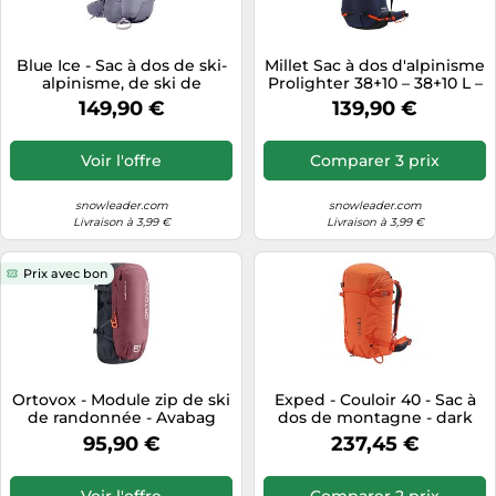
Blue Ice - Sac à dos de ski-
Millet Sac à dos d'alpinisme
alpinisme, de ski de
Prolighter 38+10 – 38+10 L –
randonnée et splitboard -
Bleu – Unisexe
149,90 €
139,90 €
Kume 40 Flint - Taille M/L -
Gris Gris M/L
Voir l'offre
Comparer 3 prix
snowleader.com
snowleader.com
Livraison à 3,99 €
Livraison à 3,99 €
Prix avec bon
Ortovox - Module zip de ski
Exped - Couloir 40 - Sac à
de randonnée - Avabag
dos de montagne - dark
Litric Tour 28S Zip Mountain
lava
95,90 €
237,45 €
Rose Rose
Voir l'offre
Comparer 2 prix