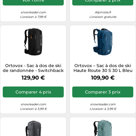
snowleader.com
Alpiniste.fr
Livraison à 7,99 €
Livraison gratuite
Ortovox - Sac à dos de ski
Ortovox – Sac à dos de ski
de randonnée - Switchback
Haute Route 30 S 30 L Bleu
32 Black Raven - Noir Noir
pétrole
129,90 €
109,90 €
Comparer 4 prix
Comparer 3 prix
snowleader.com
snowleader.com
Livraison à 3,99 €
Livraison à 3,99 €