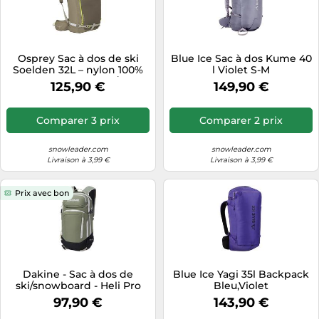
Osprey Sac à dos de ski
Blue Ice Sac à dos Kume 40
Soelden 32L – nylon 100%
l Violet S-M
recyclé – Olive Tan/Earl
125,90 €
149,90 €
Grey homme
Comparer 3 prix
Comparer 2 prix
snowleader.com
snowleader.com
Livraison à 3,99 €
Livraison à 3,99 €
Prix avec bon
Dakine - Sac à dos de
Blue Ice Yagi 35l Backpack
ski/snowboard - Heli Pro
Bleu,Violet
20L Mulled Basil - Kaki Kaki
97,90 €
143,90 €