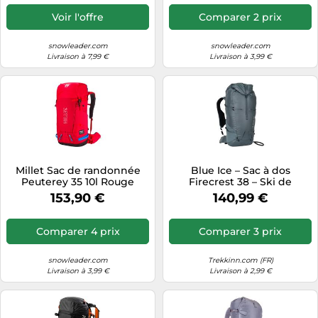
Voir l'offre
Comparer 2 prix
snowleader.com
snowleader.com
Livraison à 7,99 €
Livraison à 3,99 €
Millet Sac de randonnée
Blue Ice – Sac à dos
Peuterey 35 10l Rouge
Firecrest 38 – Ski de
randonnée et alpinisme –
153,90 €
140,99 €
Dark Slate (Gris) Taille M/L
Comparer 4 prix
Comparer 3 prix
snowleader.com
Trekkinn.com (FR)
Livraison à 3,99 €
Livraison à 2,99 €