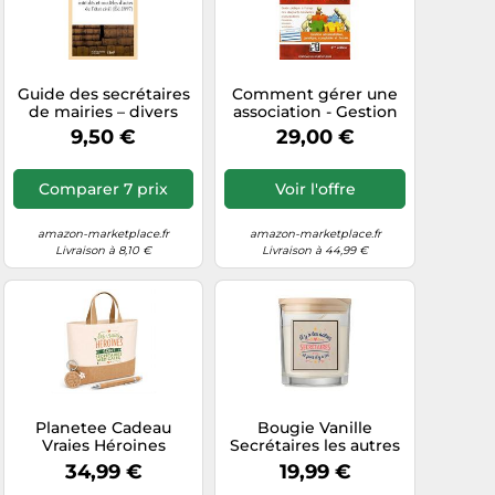
Guide des secrétaires
Comment gérer une
de mairies – divers
association - Gestion
intitulés et modèles
administrative,
9,50 €
29,00 €
d'actes d'état civil –
juridique, comptable
Hachette Livre
et fiscale. Guide
pratique à l'usage des
Comparer 7 prix
Voir l'offre
dirigeants bénévoles
d'associations :
présidents, trésoriers,
amazon-marketplace.fr
amazon-marketplace.fr
secrétaires...
Livraison à 8,10 €
Livraison à 44,99 €
Planetee Cadeau
Bougie Vanille
Vraies Héroines
Secrétaires les autres
Secrétaires médicales
et toi Cadeau Saint
34,99 €
19,99 €
| Coffret Kit
Valentin Femme