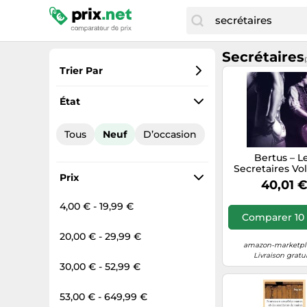
Secrétaires
Trier Par
Préférés
État
Prix croissant
Tous
Neuf
D’occasion
Prix total
Bertus – L
Prix décroissant
Secretaires Vo
Prix
40,01 
4,00 € - 19,99 €
Comparer 10 
20,00 € - 29,99 €
amazon-marketpla
Livraison gratu
30,00 € - 52,99 €
53,00 € - 649,99 €