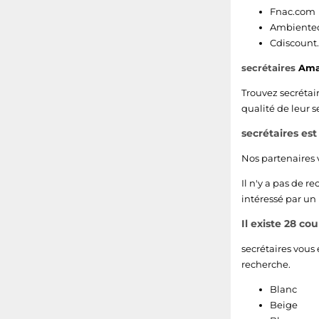
Fnac.com
Ambiented
Cdiscount
secrétaires
Ama
Trouvez secrétai
qualité de leur s
secrétaires es
Nos partenaires
Il n'y a pas de r
intéressé par un
Il existe 28 co
secrétaires vous 
recherche.
Blanc
Beige