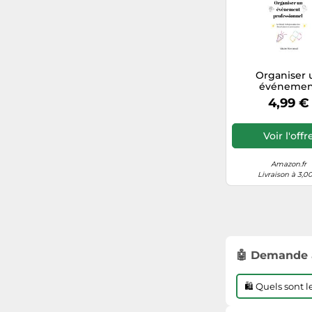
Organiser 
événemen
professionnel
4,99 €
guide indispe
des assistant
secrétaire
Voir l'offr
Amazon.fr
Livraison à 3,0
🤖 Demande 
🛍️ Quels sont 