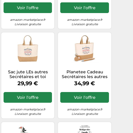
Remerciement
Femme Sac en Jute
Voir l'offre
Voir l'offre
avec Porte-clés et
Stylo Gravé
amazon-marketplace.fr
amazon-marketplace.fr
Livraison gratuite
Livraison gratuite
Sac jute LEs autres
Planetee Cadeau
Secrétaires et toi
Secrétaires les autres
Cadeau Anniversaire
et toi | Coffret Kit
29,99 €
34,99 €
cadeau femme
Remerciement
Femme Sac en Jute
avec Porte-clés et
Voir l'offre
Voir l'offre
Stylo Gravé
amazon-marketplace.fr
amazon-marketplace.fr
Livraison gratuite
Livraison gratuite