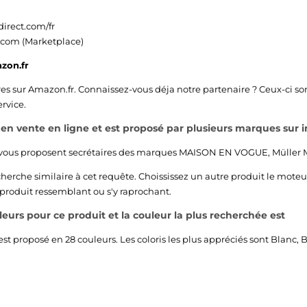
irect.com/fr
.com (Marketplace)
zon.fr
res sur
Amazon.fr
. Connaissez-vous déja notre partenaire ? Ceux-ci s
ervice.
t en vente en ligne et est proposé par plusieurs marques sur i
 vous proposent secrétaires des marques
MAISON EN VOGUE
,
Müller 
echerche similaire à cet requête. Choississez un autre produit le moteu
 produit ressemblant ou s'y raprochant.
uleurs pour ce produit et la couleur la plus recherchée est
est proposé en 28 couleurs. Les coloris les plus appréciés sont
Blanc
,
B