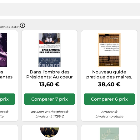
(282 résultats*)
es
Dans l'ombre des
Nouveau guide
lantes
Présidents: Au coeur
pratique des maires,
du pouvoir : les
des adjoints, des
€
13,60 €
38,40 €
secrétaires généraux
secrétaires de mairie
de l'Élysée
prix
Comparer 7 prix
Comparer 6 prix
ce.fr
amazon-marketplace.fr
Amazon.fr
ite
Livraison à 17,99 €
Livraison gratuite