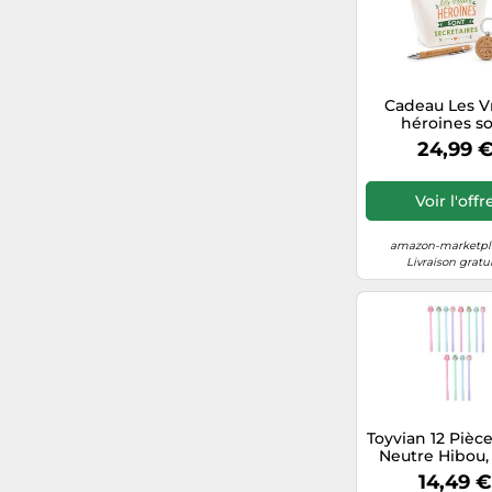
Contreplaqué
Cdiscount.com (Marketplace)
Acrylique
Ebay.fr
Plastique
Cadeau Les V
héroines s
Secrétaires | C
Tissu
24,99 
Trousse, Stylo &
clés Remerci
Femme
Voir l'offr
amazon-marketpla
Livraison gratu
Toyvian 12 Pièce
Neutre Hibou, 
Encre Gel Hib
14,49 
Dessin Ani