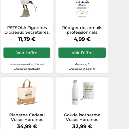
PETSOLA Figurines
Rédiger des emails
D'oiseaux Secrétaires,
professionnels
Statues Miniatures,
efficaces: Le guide
11,79 €
4,99 €
Sculptures Animales
indispensable des
pour
assistantes et
secrétaires
Voir l'offre
Voir l'offre
amazon-marketplace.fr
Amazon.fr
Livraison gratuite
Livraison à 3,00 €
Planetee Cadeau
Goude isotherme
Vraies Héroines
Vraies Héroines
Secrétaires de Mairie |
Secrétaires | Idée
34,99 €
32,99 €
Coffret Kit
cadeau pour Femme