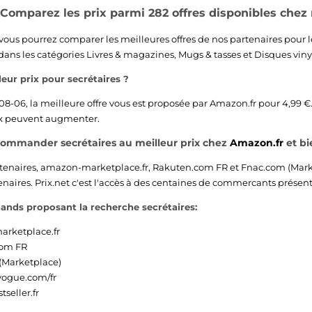
- Comparez les prix parmi 282 offres disponibles chez
 vous pourrez comparer les meilleures offres de nos partenaires pour l
dans les catégories
Livres & magazines
,
Mugs & tasses
et
Disques viny
leur prix pour secrétaires ?
08-06, la meilleure offre vous est proposée par
Amazon.fr
pour 4,99 €.
rix peuvent augmenter.
commander secrétaires au meilleur prix chez
Amazon.fr
et bi
tenaires,
amazon-marketplace.fr
,
Rakuten.com FR
et
Fnac.com (Mark
aires. Prix.net c'est l'accès à des centaines de commercants présent s
ands proposant la recherche secrétaires:
rketplace.fr
com FR
(Marketplace)
ogue.com/fr
seller.fr