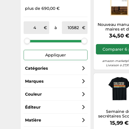
plus de 690,00 €
Nouveau manu
à
maires et 
secrétaires de
34,50 
Comparer 6 
Appliquer
amazon-marketpla
Livraison à 27,9
Catégories
Livres & magazines
Marques
MAISON EN VOGUE
Mugs & tasses
Couleur
Müller Möbelwerkstätten
Disques vinyles
Blanc
Éditeur
Semaine d
secrétaires Sco
Hachette Livre
Bouteilles isothermes
Beige
Hachette
Matière
Retro Vintage 
15,99 €
à l'école T-S