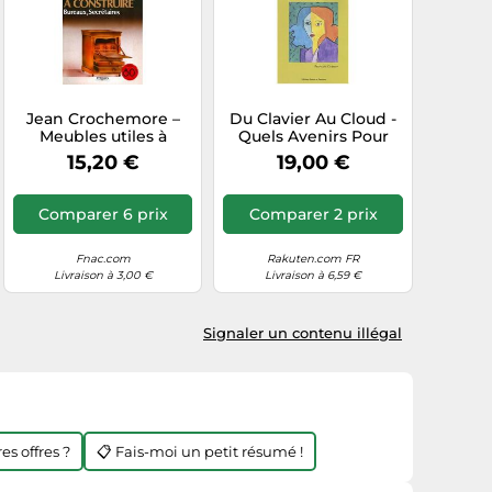
Jean Crochemore –
Du Clavier Au Cloud -
Meubles utiles à
Quels Avenirs Pour
constuire – T2
Les Secrétaires,
15,20 €
19,00 €
Bureaux, secrétaires –
Assistantes Et
Broché – Groupe
Assistants ?
Eyrolles
Comparer 6 prix
Comparer 2 prix
Fnac.com
Rakuten.com FR
Livraison à 3,00 €
Livraison à 6,59 €
Signaler un contenu illégal
es offres ?
📋 Fais-moi un petit résumé !