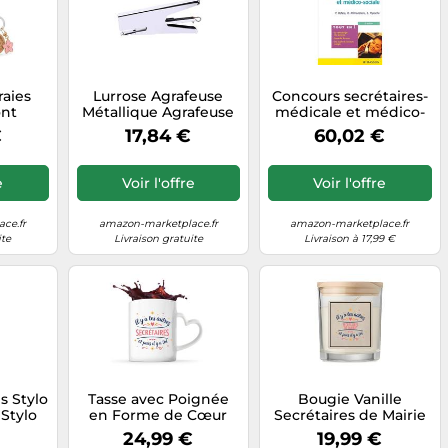
raies
Lurrose Agrafeuse
Concours secrétaires-
ont
Métallique Agrafeuse
médicale et médico-
offret
Portable en Métal
sociale
€
17,84 €
60,02 €
 Porte-
Argenté, 180°
ement
Horizontale, Facile à
Transporter, pour
e
Voir l'offre
Voir l'offre
École et Bureau, pour
Employés de Bureau
et Secrétaires
ce.fr
amazon-marketplace.fr
amazon-marketplace.fr
ite
Livraison gratuite
Livraison à 17,99 €
s Stylo
Tasse avec Poignée
Bougie Vanille
Stylo
en Forme de Cœur
Secrétaires de Mairie
ou de
Secrétaires les autres
les autres et toi
€
24,99 €
19,99 €
mé,
et toi Mug
Cadeau Saint Valentin