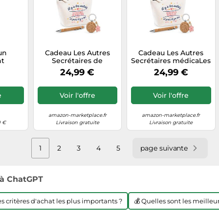
un
Cadeau Les Autres
Cadeau Les Autres
t
Secrétaires de
Secrétaires médicaLes
: Le
Direction et toi |
et toi | Coffret Trousse,
24,99 €
24,99 €
nsable
Coffret Trousse, Stylo
Stylo & Porte-clés
es et
& Porte-clés
Remerciement
s
Remerciement
Femme
e
Voir l'offre
Voir l'offre
Femme
amazon-marketplace.fr
amazon-marketplace.fr
0 €
Livraison gratuite
Livraison gratuite
1
2
3
4
5
page suivante
à ChatGPT
les critères d'achat les plus importants ?
💰 Quelles sont les meilleur