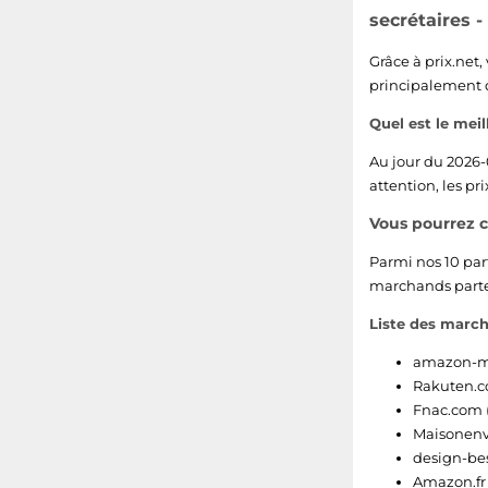
secrétaires 
Grâce à prix.net,
principalement 
Quel est le meil
Au jour du 2026-
attention, les p
Vous pourrez 
Parmi nos 10 par
marchands parten
Liste des march
amazon-ma
Rakuten.
Fnac.com 
Maisonenv
design-best
Amazon.fr