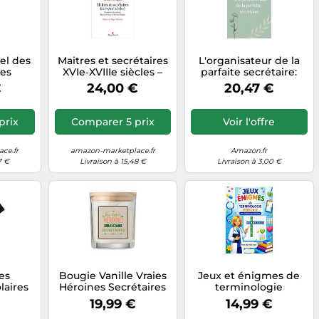
el des
Maitres et secrétaires
L'organisateur de la
des
XVIe‑XVIIIe siècles –
parfaite secrétaire:
 maires
L'exercice du pouvoir
Pratique, clair, flexible.
€
24,00 €
20,47 €
en France d'Ancien
Un agenda pas
Régime
comme les autres,
pensé par une
prix
Comparer 5 prix
Voir l'offre
secrétaire pour les
secrétaires. ... vous
restez organisée,
ce.fr
amazon-marketplace.fr
Amazon.fr
efficace… et sereine !
7 €
Livraison à 15,48 €
Livraison à 3,00 €
es
Bougie Vanille Vraies
Jeux et énigmes de
laires
Héroines Secrétaires
terminologie
Retour
Cadeau Saint Valentin
médicale: Cahier
19,99 €
14,99 €
hirt
Femme
d'activités ludiques