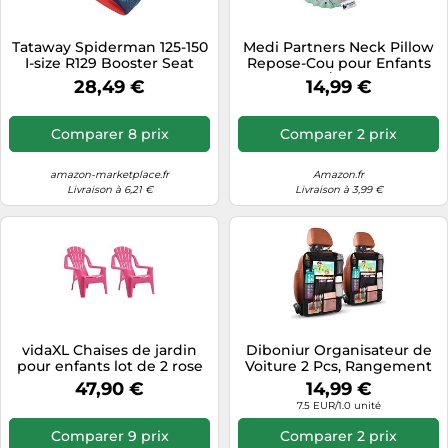
Tataway Spiderman 125-150
Medi Partners Neck Pillow
I-size R129 Booster Seat
Repose-Cou pour Enfants
Bleu Enfants
100% Coton/Minky Coussin
28,49 €
14,99 €
Cervical pour bébé pour
Poussette Voyage en
Voiture Voyager Sommeil
Comparer 8 prix
Comparer 2 prix
Cou Oreiller Sleeping Roll
(Hérisson Menthe avec
Minky)
amazon-marketplace.fr
Amazon.fr
Livraison à 6,21 €
Livraison à 3,99 €
vidaXL Chaises de jardin
Diboniur Organisateur de
pour enfants lot de 2 rose
Voiture 2 Pcs, Rangement
37x34x44 cm PP 364741
siege enfant avec 20
47,90 €
14,99 €
Poches, Protege pour
7.5 EUR/1.0 unité
Tablette iPad 9.7'' & 10.5'',
Organiseur Jouets Livres,
Comparer 9 prix
Comparer 2 prix
Le Noir