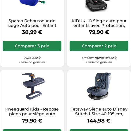
Sparco Rehausseur de
KIDUKU® Siège auto pour
siège Auto pour Enfant
enfants avec Protection,
Bleu i-Size pour garçons et
évoluant avec la croissance,
38,99 €
79,90 €
Filles. Homologué ECE
Norme ECE R129/03, de 9
R129/03 125-150 cm. avec
kg à 36 kg (de 1 à 12 ans),
Une Housse Lavable de 3
Groupe 1 + 2 + 3 (Noir)
Comparer 3 prix
Comparer 2 prix
cm. Fabriqué en ABS Haute
résistance
Auto-doc.fr
amazon-marketplace.fr
Livraison gratuite
Livraison gratuite
Kneeguard Kids - Repose
Tataway Siège auto Disney
pieds pour siège-auto
Stitch I-Size 40-105 cm,
siège auto pour enfant
79,90 €
144,98 €
pesant <= 18 kg, appui-tête
et dossier réglables à 3