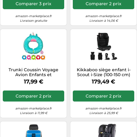
niveaux, installation avec
Comparer 3 prix
Comparer 2 prix
ceintures de sécurité
amazon-marketplace.fr
amazon-marketplace.fr
Livraison gratuite
Livraison à 14,06 €
Trunki Coussin Voyage
Kikkaboo siège enfant i-
Avion Enfants et
Scout i-Size (100-150 cm)
Mentonnière Enfants |
appui-tête réglable, Isofix,
17,99 €
179,49 €
Coussin Voiture Enfants
coloris:noires
Soutien les Têtes
Endormies dans le Siège
Comparer 2 prix
Comparer 2 prix
Auto, l'Avion, le Vélo ou la
Poussette | Yondi Una
Licorne (Turquoise)
amazon-marketplace.fr
amazon-marketplace.fr
Livraison à 11,99 €
Livraison à 25,99 €