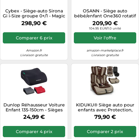
Tablettes tactiles
Cybex - Siège-auto Sirona
OSANN - Siège auto
Gi i-Size groupe 0+/1 - Magic
bébé/enfant One360 rotatif
Tondeuses cheveux & barbe
Black 2025
Isofix - 40-150 cm - 0 à 12
298,90 €
209,90 €
ans - Groupe 1/2/3 - Beige
Téléphonie
104.95 EUR/1.0 unité
Téléviseurs
Comparer 6 prix
Voir l'offre
Télévision & vidéo
Amazon.fr
amazon-marketplace.fr
Électroménager
Livraison gratuite
Livraison gratuite
Dunlop Réhausseur Voiture
KIDUKU® Siège auto pour
Enfant 135-150cm - Sièges
enfants avec Protection,
Auto ECE R129-3 Ans
évoluant avec la croissance,
24,99 €
79,90 €
Ergonomique avec Housse
Norme ECE R129/03, de 9
Lavable - Noir
kg à 36 kg (de 1 à 12 ans),
Groupe 1 + 2 + 3
Comparer 4 prix
Comparer 2 prix
(Marron/Beige)