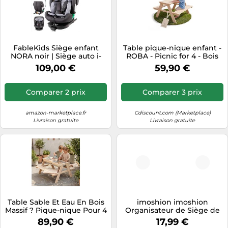
FableKids Siège enfant
Table pique-nique enfant -
NORA noir | Siège auto i-
ROBA - Picnic for 4 - Bois
Size pivotant à 360° 40-150
massif - 4 places -
109,00 €
59,90 €
cm | Siège dos à la route
Résistante aux intempéries
avec ISOFIX et jambe de
force | Appuie-tête et
Comparer 2 prix
Comparer 3 prix
dossier réglables en
hauteur | Certifié ECE
R129/04
amazon-marketplace.fr
Cdiscount.com (Marketplace)
Livraison gratuite
Livraison gratuite
Table Sable Et Eau En Bois
imoshion imoshion
Massif ? Pique-nique Pour 4
Organisateur de Siège de
Enfants Bois Naturel TU
Voiture pour enfants 9
89,90 €
17,99 €
compartiments Inclut un