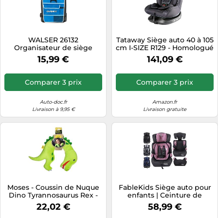
WALSER 26132
Tataway Siège auto 40 à 105
Organisateur de siège
cm I-SIZE R129 - Homologué
pour les enfants de 0 à 4
15,99 €
141,09 €
ans -, réducteur pour bébé,
inclinable - Sécurité
maximale
Comparer 3 prix
Comparer 3 prix
Auto-doc.fr
Amazon.fr
Livraison à 9,95 €
Livraison gratuite
Moses - Coussin de Nuque
FableKids Siège auto pour
Dino Tyrannosaurus Rex -
enfants | Ceinture de
Coussin de Nuque pour
sécurité à 3 points | Siège
22,02 €
58,99 €
Enfants - Idéal pour Les
auto pour enfants à partir