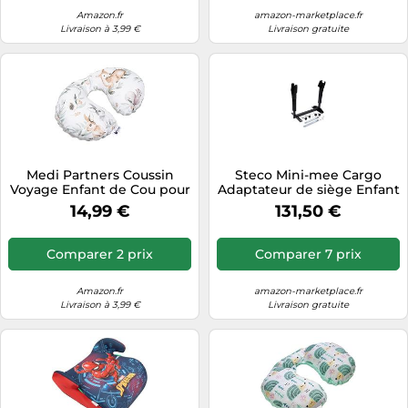
Amazon.fr
amazon-marketplace.fr
Livraison à 3,99 €
Livraison gratuite
Medi Partners Coussin
Steco Mini-mee Cargo
Voyage Enfant de Cou pour
Adaptateur de siège Enfant
Bebe Repose Tete Voiture
Adulte Unisexe, Noir, 35 x 16
14,99 €
131,50 €
Oreiller Voyag - 100%
x 24 cm
Coton/Minky Oreill Cale
Nuque Tour du Voiture
Comparer 2 prix
Comparer 7 prix
Avion Bébé (Cerf en
Feuilles avec Gris Minky)
Amazon.fr
amazon-marketplace.fr
Livraison à 3,99 €
Livraison gratuite