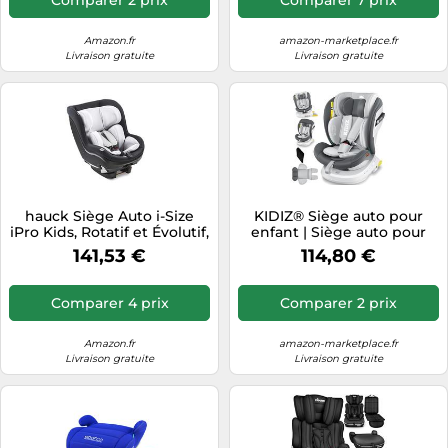
sans tournevis - Réglable
Appuie Tete Voiture
Amazon.fr
amazon-marketplace.fr
Livraison gratuite
Livraison gratuite
hauck Siège Auto i-Size
KIDIZ® Siège auto pour
iPro Kids, Rotatif et Évolutif,
enfant | Siège auto pour
de la Naissance jusqu'à 105
bébé | Siège auto pour
141,53 €
114,80 €
cm (0 - 18 kg), ECE R129,
enfant Isofix Top Tether |
Repose-Tête Réglable,
pivotant à 360°, groupe
Compatible avec Base
0/1/2/3, dès la naissance, de
Comparer 4 prix
Comparer 2 prix
ISOFIX (non Incluse), Gris
0 à 36 kg | Avec pare-soleil,
anthracite
Amazon.fr
amazon-marketplace.fr
Livraison gratuite
Livraison gratuite