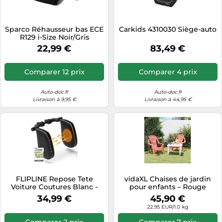
Sparco Réhausseur bas ECE
Carkids 4310030 Siège-auto
R129 i-Size Noir/Gris
22,99 €
83,49 €
Comparer 12 prix
Comparer 4 prix
Auto-doc.fr
Auto-doc.fr
Livraison à 9,95 €
Livraison à 44,95 €
FLIPLINE Repose Tete
vidaXL Chaises de jardin
Voiture Coutures Blanc -
pour enfants – Rouge
Cale Tete Enfant Voiture -
37x34x44 cm – PP – Lot de
34,99 €
45,90 €
Sensation de voyage
2
22.95 EUR/1.0 kg
confortable pour Enfants et
Adultes - Installation facile
Comparer 2 prix
Comparer 7 prix