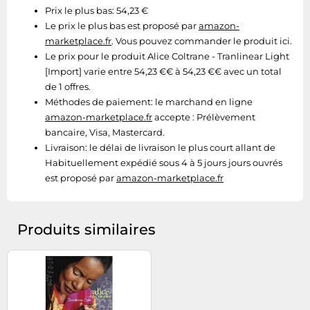
Prix le plus bas: 54,23 €
Tablettes tactiles
Le prix le plus bas est proposé par
amazon-
Tondeuses cheveux & barbe
marketplace.fr
. Vous pouvez commander le produit ici.
Le prix pour le produit Alice Coltrane - Tranlinear Light
Téléphonie
[Import] varie entre 54,23 €€ à 54,23 €€ avec un total
Téléviseurs
de 1 offres.
Télévision & vidéo
Méthodes de paiement:
le marchand en ligne
amazon-marketplace.fr
accepte : Prélèvement
Électroménager
bancaire, Visa, Mastercard.
Livraison:
le délai de livraison le plus court allant de
Habituellement expédié sous 4 à 5 jours jours ouvrés
est proposé par
amazon-marketplace.fr
Produits similaires