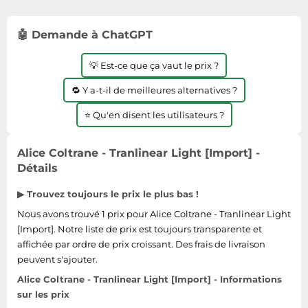
Informatique
Vélos
Taille-haies
Jeux électroniques
Vélos biking
🤖 Demande à ChatGPT
Techniques de mesure
Lave-linge
Vêtements de sport
Textiles de maison
💡 Est-ce que ça vaut le prix ?
Machines à coudre
Équipement outdoor
Tondeuses
Montres connectées
🔁 Y a-t-il de meilleures alternatives ?
Tronçonneuses
Médias
⭐ Qu'en disent les utilisateurs ?
Tuyaux d'arrosage
Objectifs photo
Éclairage
Ordinateurs portables
Alice Coltrane - Tranlinear Light [Import] -
Détails
Éviers
Photo
▶ Trouvez toujours le prix le plus bas !
Plaques de cuisson
Nous avons trouvé 1 prix pour Alice Coltrane - Tranlinear Light
Reflex numériques
[Import]. Notre liste de prix est toujours transparente et
Robots de cuisine
affichée par ordre de prix croissant. Des frais de livraison
Réfrigérateurs
peuvent s'ajouter.
Alice Coltrane - Tranlinear Light [Import] - Informations
Smartphones
sur les prix
Sèche-linge