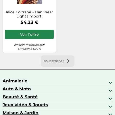
Alice Coltrane - Tranlinear
Light [Import]
54,23 €
Voir l'offre
amazon-marketplace.fr
Livraison à 3,00 €
Tout afficher
Animalerie
Auto & Moto
Abris pour animaux sauvages
Aquariophilie
Beauté & Santé
Accessoires auto
Colliers GPS
Attelage & portage
Jeux vidéo & Jouets
Alimentation bébé
Matériel orthopédique pour animaux
Autoradios
Amour & contraception
Maison & Jardin
Accessoires de gaming