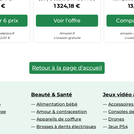
EN: Apple
256 Go Bleu
iPhone 12 
 €
1 324,18 €
13
2 Mini
TRANSPAREN
Verre de pr
trempé en 
 6 prix
Voir l'offre
Compar
aide à l
tplace.fr
Amazon.fr
amazon-m
 2,00 €
Livraison gratuite
Livrai
Retour à la page d'accueil
Beauté & Santé
Jeux vidéo 
o
Alimentation bébé
Accessoire
age
Amour & contraception
Consoles de
Appareils de coiffure
Drones
Brosses à dents électriques
Jeux PS4