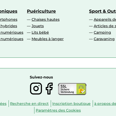
roniques
Puériculture
Sport & Ou
artphones
Chaises hautes
Appareils de
 hybrides
Jouets
Articles de 
o numériques
Lits bébé
Camping
o numériques
Meubles à langer
Caravaning
Suivez-nous
nées
Recherche en direct
Inscription boutique
à propos d
Paramètres des Cookies