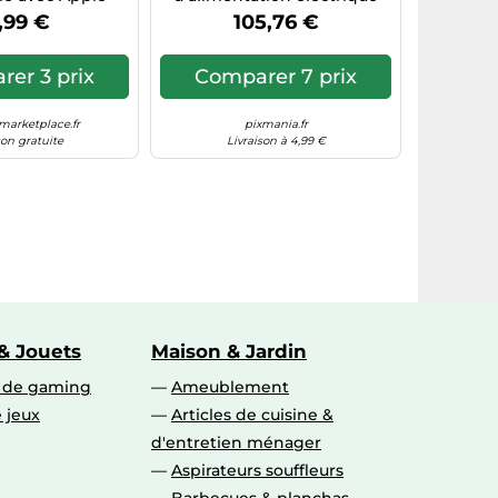
(6,1" Zoll) en
Recharge sans fil Blanc
,99 €
105,76 €
T - Pack de 3
otection d'écran
dureté 9H avec
er 3 prix
Comparer 7 prix
'installation
arketplace.fr
pixmania.fr
son gratuite
Livraison à 4,99 €
& Jouets
Maison & Jardin
s de gaming
Ameublement
 jeux
Articles de cuisine &
d'entretien ménager
Aspirateurs souffleurs