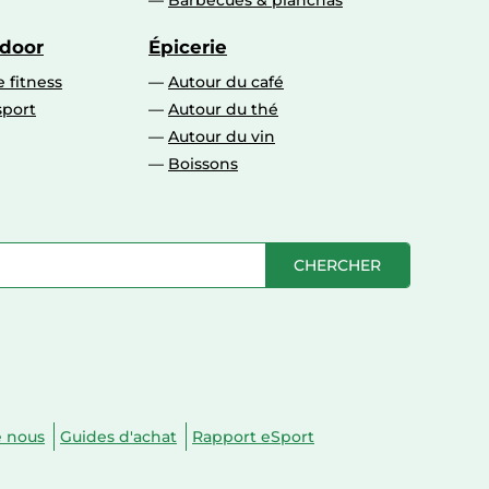
Barbecues & planchas
tdoor
Épicerie
 fitness
Autour du café
sport
Autour du thé
Autour du vin
Boissons
CHERCHER
e nous
Guides d'achat
Rapport eSport