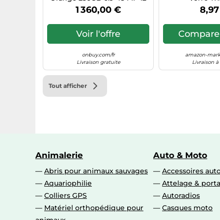
GB RAM iOS Smartphone
ANTIBACTERI
1 360,00 €
8,97
IPHONE 1
Voir l'offre
Comparer
onbuy.com/fr
amazon-marke
Livraison gratuite
Livraison à
Tout afficher
Animalerie
Auto & Moto
Abris pour animaux sauvages
Accessoires aut
Aquariophilie
Attelage & port
Colliers GPS
Autoradios
Matériel orthopédique pour
Casques moto