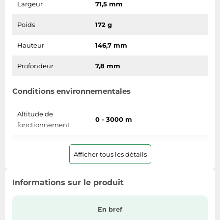
Largeur
71,5 mm
Tablettes tactiles
Poids
172 g
Tondeuses cheveux & barbe
Téléphonie
Hauteur
146,7 mm
Téléviseurs
Profondeur
7,8 mm
Télévision & vidéo
Électroménager
Conditions environnementales
Altitude de
0 - 3000 m
fonctionnement
Humidité relative de
Afficher tous les détails
fonctionnement (H-
5 - 95%
H)
Informations sur le produit
Température hors
-20 - 45 °C
fonctionnement
En bref
Température