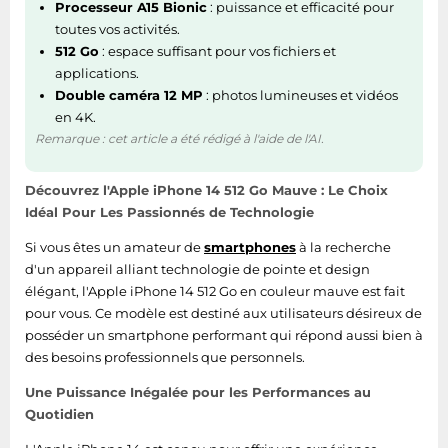
Processeur A15 Bionic
: puissance et efficacité pour
0 - 35 °C
d'opération
toutes vos activités.
512 Go
: espace suffisant pour vos fichiers et
Autres caractéristiques
applications.
Double caméra 12 MP
: photos lumineuses et vidéos
en 4K.
Arsenic, Mercure, PVC/BFR,
Ne contient pas
Remarque : cet article a été rédigé à l'aide de l'AI.
Béryllium
L’indice de
Découvrez l'Apple iPhone 14 512 Go Mauve : Le Choix
7.2
réparabilité
Idéal Pour Les Passionnés de Technologie
Si vous êtes un amateur de
smartphones
à la recherche
Contenu de l'emballage
d'un appareil alliant technologie de pointe et design
élégant, l'Apple iPhone 14 512 Go en couleur mauve est fait
Câbles inclus
USB Type-C to Lightning
pour vous. Ce modèle est destiné aux utilisateurs désireux de
posséder un smartphone performant qui répond aussi bien à
Casque audio inclus
Non
des besoins professionnels que personnels.
Adaptateur secteur
Une Puissance Inégalée pour les Performances au
Non
fourni
Quotidien