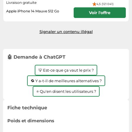
Informatique
Livraison gratuite
Vélos
4,5 (121 041)
Taille-haies
Jeux électroniques
Apple iPhone 14 Mauve 512 Go
Voir l'offre
Vélos biking
Techniques de mesure
Lave-linge
Livraison sous 3 a 5 jours
Vêtements de sport
Textiles de maison
Machines à coudre
Équipement outdoor
Signaler un contenu illégal
Tondeuses
Montres connectées
Tronçonneuses
Médias
Tuyaux d'arrosage
Objectifs photo
🤖 Demande à ChatGPT
Éclairage
Ordinateurs portables
💡 Est-ce que ça vaut le prix ?
Éviers
Photo
🔁 Y a-t-il de meilleures alternatives ?
Plaques de cuisson
⭐ Qu'en disent les utilisateurs ?
Reflex numériques
Robots de cuisine
Fiche technique
Réfrigérateurs
Smartphones
Poids et dimensions
Sèche-linge