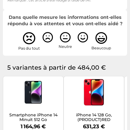
Remarque : cet article a été rédigé à l'aide de l'AI.
Densité en pixels
460 pixels par pouce
Dans quelle mesure les informations ont-elles
Revêtement
répondu à vos attentes et vous ont-elles aidé ?
Oui
oléophobique
Technologies
True Tone, Toucher haptique,
spécifiques à la
Neutre
Beaucoup
Pas du tout
Wide color (P3)
marque
Extreme Dynamic Range
5 variantes à partir de 484,00 €
Technologie HDR
(XDR), High Dynamic Range 10
(plage dynamique
(HDR10), Hybrid Log-Gamma
élevée)
(HLG)
Prise en charge HDR
Oui
Luminosité de
800 cd/m²
l'écran
Smartphone iPhone 14
iPhone 14 128 Go,
Minuit 512 Go
(PRODUCT)RED
1 164,96 €
631,23 €
Luminosité