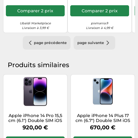
d’affichage
1200 cd/m²
maximum (HDR)
Comparer 2 prix
Comparer 2 prix
Taux de contraste
2000000:1
Ubaldi Marketplace
pixmania.fr
Livraison à 3,99 €
Livraison à 4,99 €
Résolution de l'écran
2532 x 1170 pixels
page précédente
page suivante
Type de verre de
Ceramic Shield
l'écran
Produits similaires
Type de panneau
OLED
Forme d'écran
Plat
Taille de l'écran
15,5 cm (6.1")
Logiciel
Apple iPhone 14 Pro 15,5
Apple iPhone 14 Plus 17
cm (6.1") Double SIM iOS
cm (6.7") Double SIM iOS
Assistant virtuel
Apple Siri
16 5G 512 Go Violet
17 5G 256 Go Bleu
920,00 €
670,00 €
iMovie Pages Keynote