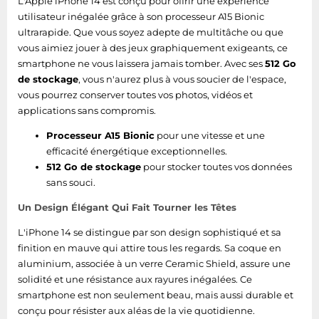
L'Apple iPhone 14 est conçu pour offrir une expérience
Certificat
utilisateur inégalée grâce à son processeur A15 Bionic
ultrarapide. Que vous soyez adepte de multitâche ou que
DAS tête (UE)
0,98 W/kg
vous aimiez jouer à des jeux graphiquement exigeants, ce
smartphone ne vous laissera jamais tomber. Avec ses
512 Go
DAS corps (UE)
0,98 W/kg
de stockage
, vous n'aurez plus à vous soucier de l'espace,
vous pourrez conserver toutes vos photos, vidéos et
DAS membre (UE)
2,98 W/kg
applications sans compromis.
Processeur A15 Bionic
pour une vitesse et une
Détecteurs
efficacité énergétique exceptionnelles.
512 Go de stockage
pour stocker toutes vos données
Capteur
Oui
sans souci.
d'orientation
Un Design Élégant Qui Fait Tourner les Têtes
Baromètre
Oui
L'iPhone 14 se distingue par son design sophistiqué et sa
Gyroscope
Oui
finition en mauve qui attire tous les regards. Sa coque en
aluminium, associée à un verre Ceramic Shield, assure une
Capteur de
solidité et une résistance aux rayures inégalées. Ce
Oui
proximité
smartphone est non seulement beau, mais aussi durable et
conçu pour résister aux aléas de la vie quotidienne.