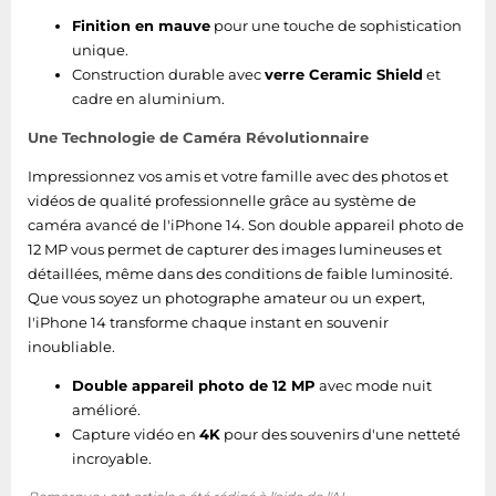
Accéléromètre
Oui
Finition en mauve
pour une touche de sophistication
unique.
Capteur de lumière
Oui
Construction durable avec
verre Ceramic Shield
et
ambiante
cadre en aluminium.
Autonomie
Une Technologie de Caméra Révolutionnaire
Impressionnez vos amis et votre famille avec des photos et
Code (IP)
vidéos de qualité professionnelle grâce au système de
Internationale
IP68
caméra avancé de l'iPhone 14. Son double appareil photo de
Protection
12 MP vous permet de capturer des images lumineuses et
détaillées, même dans des conditions de faible luminosité.
Écran
Que vous soyez un photographe amateur ou un expert,
l'iPhone 14 transforme chaque instant en souvenir
Résistant aux traces
inoubliable.
Oui
de doigts
Double appareil photo de 12 MP
avec mode nuit
amélioré.
Coins d'écran
Oui
Capture vidéo en
4K
pour des souvenirs d'une netteté
arrondis
incroyable.
Type d'écran tactile
Capacité