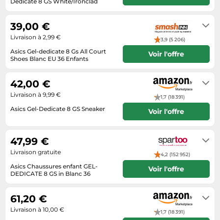
Dedicate 8 GS White/Ironclad
Informatique
Vélos
Livraison en 7 jours ouvrés
Taille-haies
Jeux électroniques
Vélos biking
39,00 €
Techniques de mesure
Lave-linge
Vêtements de sport
Livraison à 2,99 €
3,9 (5 206)
Textiles de maison
Machines à coudre
Équipement outdoor
Asics Gel-dedicate 8 Gs All Court
Voir l'offre
Tondeuses
Shoes Blanc EU 36 Enfants
Montres connectées
10-12 jours ouvrables
Tronçonneuses
Médias
42,00 €
Tuyaux d'arrosage
Objectifs photo
Livraison à 9,99 €
1,7 (18 391)
Éclairage
Ordinateurs portables
Asics Gel-Dedicate 8 GS Sneaker
Voir l'offre
Éviers
Photo
Livraison sous 2 à 3 jours ouvrés
Plaques de cuisson
47,99 €
Livraison gratuite
Reflex numériques
4,2 (152 952)
Asics Chaussures enfant GEL-
Voir l'offre
Robots de cuisine
DEDICATE 8 GS in Blanc 36
Livraison en 4 jours garantie
Réfrigérateurs
61,20 €
Smartphones
Livraison à 10,00 €
1,7 (18 391)
Sèche-linge