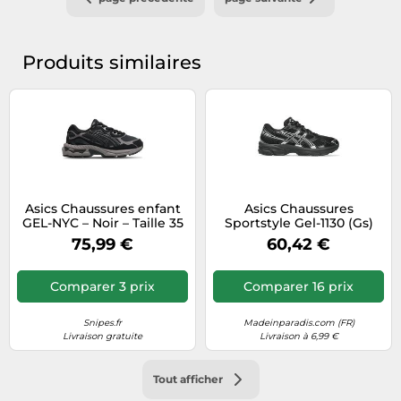
Produits similaires
Asics Chaussures enfant
Asics Chaussures
GEL-NYC – Noir – Taille 35
Sportstyle Gel-1130 (Gs)
Lifestyle Unisexe Noir
75,99 €
60,42 €
Taille 39
Comparer 3 prix
Comparer 16 prix
Snipes.fr
Madeinparadis.com (FR)
Livraison gratuite
Livraison à 6,99 €
Tout afficher