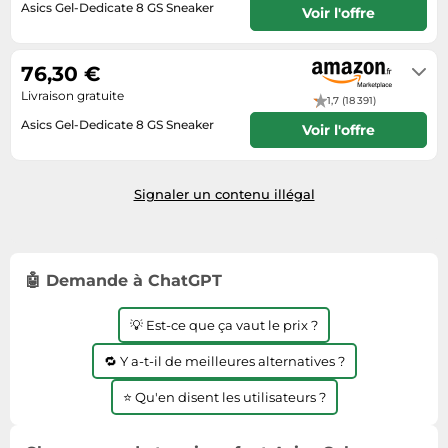
Asics Gel-Dedicate 8 GS Sneaker
Voir l'offre
Tablettes tactiles
Livraison sous 2 à 3 jours ouvrés
Tondeuses cheveux & barbe
76,30 €
Téléphonie
Livraison gratuite
1,7 (18 391)
Téléviseurs
Asics Gel-Dedicate 8 GS Sneaker
Voir l'offre
Télévision & vidéo
En stock. Livraison Express possible
avec Amazon Premium.
Électroménager
Signaler un contenu illégal
🤖 Demande à ChatGPT
💡 Est-ce que ça vaut le prix ?
🔁 Y a-t-il de meilleures alternatives ?
⭐ Qu'en disent les utilisateurs ?