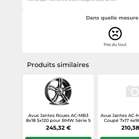
Dans quelle mesure l
Pas du tout
Produits similaires
Avus Jantes Roues AC-MB3
Avus Jantes AC-M
8x18 5x120 pour BMW Série 5
Coupé 7x17 4x9
Active Hybrid Anthraci 25A
poli 9
245,32 €
210,3