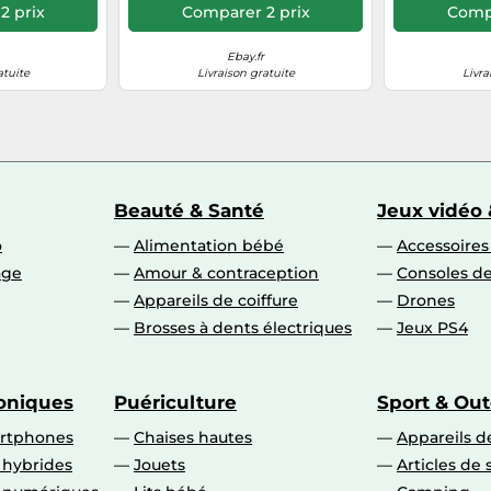
2 prix
Comparer 2 prix
Compa
Ebay.fr
atuite
Livraison gratuite
Livra
Beauté & Santé
Jeux vidéo 
o
Alimentation bébé
Accessoire
age
Amour & contraception
Consoles de
Appareils de coiffure
Drones
Brosses à dents électriques
Jeux PS4
roniques
Puériculture
Sport & Ou
artphones
Chaises hautes
Appareils de
 hybrides
Jouets
Articles de 