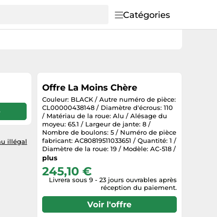
Catégories
Offre La Moins Chère
Couleur: BLACK / Autre numéro de pièce:
CL00000438148 / Diamètre d'écrous: 110
e
/ Matériau de la roue: Alu / Alésage du
moyeu: 65.1 / Largeur de jante: 8 /
Nombre de boulons: 5 / Numéro de pièce
fabricant: AC80819511033651 / Quantité: 1 /
u illégal
Diamètre de la roue: 19 / Modèle: AC-518 /
Garantie fabricant: 2 ans / Offset: 33
plus
245,10 €
Livrera sous 9 - 23 jours ouvrables après
réception du paiement.
Voir l'offre