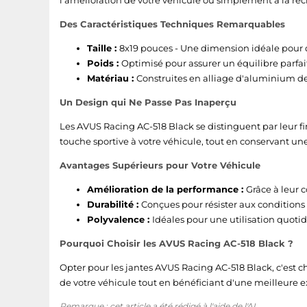
l'amélioration de votre véhicule ou simplement à la rech
Des Caractéristiques Techniques Remarquables
Taille :
8x19 pouces - Une dimension idéale pour d
Poids :
Optimisé pour assurer un équilibre parfai
Matériau :
Construites en alliage d'aluminium de 
Un Design qui Ne Passe Pas Inaperçu
Les AVUS Racing AC-518 Black se distinguent par leur fi
touche sportive à votre véhicule, tout en conservant une
Avantages Supérieurs pour Votre Véhicule
Amélioration de la performance :
Grâce à leur 
Durabilité :
Conçues pour résister aux conditions rou
Polyvalence :
Idéales pour une utilisation quoti
Pourquoi Choisir les AVUS Racing AC-518 Black ?
Opter pour les jantes AVUS Racing AC-518 Black, c'est ch
de votre véhicule tout en bénéficiant d'une meilleure e
Remarque : cet article a été rédigé à l'aide de l'AI.