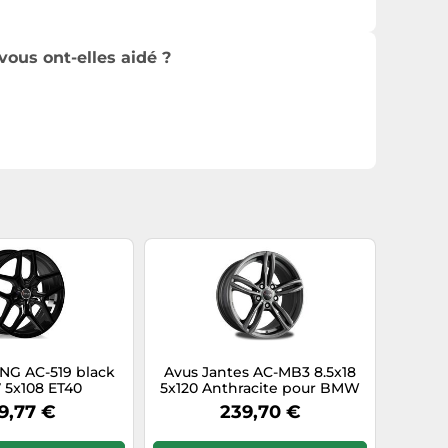
vous ont-elles aidé ?
NG AC-519 black
Avus Jantes AC-MB3 8.5x18
7 5x108 ET40
5x120 Anthracite pour BMW
Série 3 Coupé 8D6
9,77 €
239,70 €