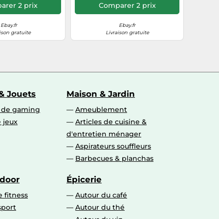
rer 2 prix
Comparer 2 prix
Ebay.fr
Ebay.fr
ison gratuite
Livraison gratuite
& Jouets
Maison & Jardin
s de gaming
Ameublement
 jeux
Articles de cuisine &
d'entretien ménager
Aspirateurs souffleurs
Barbecues & planchas
tdoor
Épicerie
 fitness
Autour du café
sport
Autour du thé