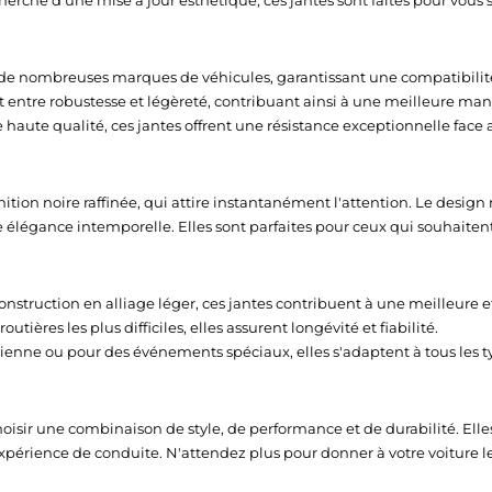
erche d'une mise à jour esthétique, ces jantes sont faites pour vous 
e nombreuses marques de véhicules, garantissant une compatibilité l
t entre robustesse et légèreté, contribuant ainsi à une meilleure mani
haute qualité, ces jantes offrent une résistance exceptionnelle face a
nition noire raffinée, qui attire instantanément l'attention. Le des
 élégance intemporelle. Elles sont parfaites pour ceux qui souhaitent a
construction en alliage léger, ces jantes contribuent à une meilleure e
tières les plus difficiles, elles assurent longévité et fiabilité.
dienne ou pour des événements spéciaux, elles s'adaptent à tous les t
oisir une combinaison de style, de performance et de durabilité. Elles
xpérience de conduite. N'attendez plus pour donner à votre voiture le