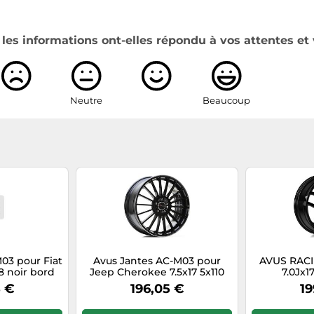
es informations ont-elles répondu à vos attentes et 
Neutre
Beaucoup
03 pour Fiat
Avus Jantes AC-M03 pour
AVUS RACI
8 noir bord
Jeep Cherokee 7.5x17 5x110
7.0Jx1
in
Black Polished Lip AE0
8 €
196,05 €
19