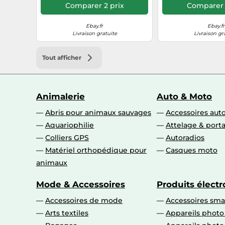
Comparer 2 prix
Comparer 
Ebay.fr
Ebay.fr
Livraison gratuite
Livraison gr
Tout afficher
Animalerie
Auto & Moto
Abris pour animaux sauvages
Accessoires aut
Aquariophilie
Attelage & port
Colliers GPS
Autoradios
Matériel orthopédique pour
Casques moto
animaux
Mode & Accessoires
Produits élect
Accessoires de mode
Accessoires sm
Arts textiles
Appareils photo