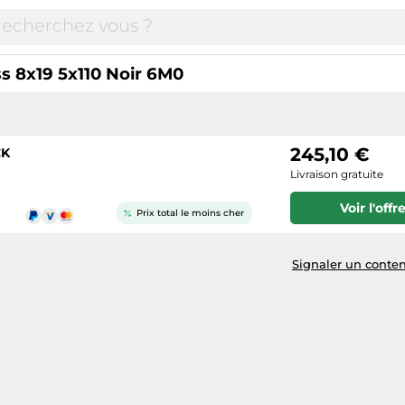
 8x19 5x110 Noir 6M0
245,10 €
CK
Livraison gratuite
Voir l'offr
Prix total le moins cher
Signaler un conten