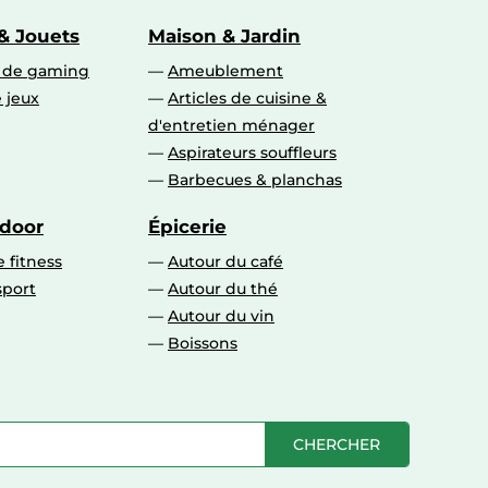
& Jouets
Maison & Jardin
s de gaming
Ameublement
 jeux
Articles de cuisine &
d'entretien ménager
Aspirateurs souffleurs
Barbecues & planchas
tdoor
Épicerie
 fitness
Autour du café
sport
Autour du thé
Autour du vin
Boissons
CHERCHER