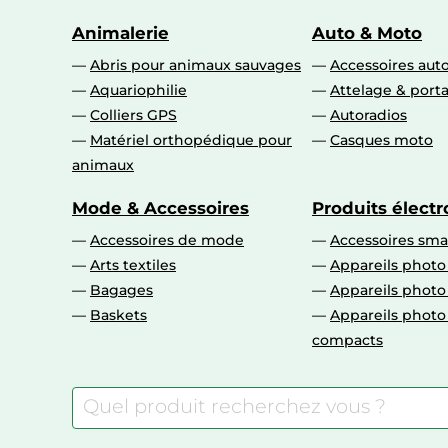
Animalerie
Auto & Moto
Abris pour animaux sauvages
Accessoires aut
Aquariophilie
Attelage & port
Colliers GPS
Autoradios
Matériel orthopédique pour
Casques moto
animaux
Mode & Accessoires
Produits élect
Accessoires de mode
Accessoires sm
Arts textiles
Appareils photo
Bagages
Appareils phot
Baskets
Appareils phot
compacts