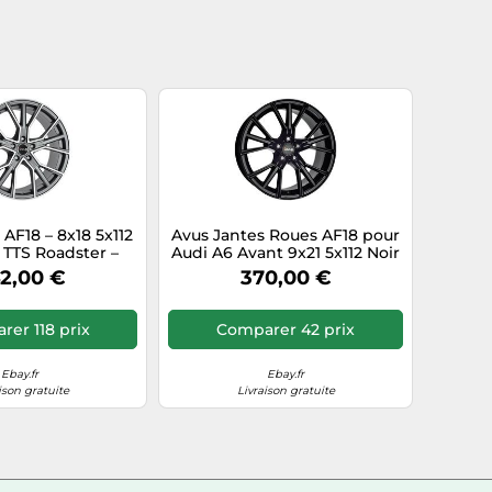
 AF18 – 8x18 5x112
Avus Jantes Roues AF18 pour
 TTS Roadster –
Audi A6 Avant 9x21 5x112 Noir
ite mat poli
72J
2,00 €
370,00 €
er 118 prix
Comparer 42 prix
Ebay.fr
Ebay.fr
ison gratuite
Livraison gratuite