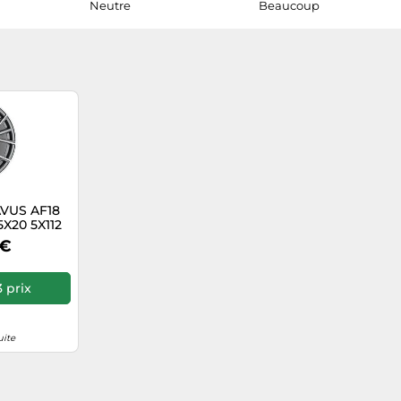
Neutre
Beaucoup
VUS AF18
X20 5X112
 POLISHED
 €
 prix
uite