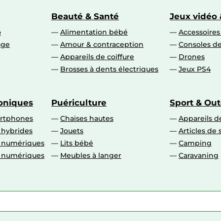
Beauté & Santé
Jeux vidéo 
o
Alimentation bébé
Accessoire
age
Amour & contraception
Consoles de
Appareils de coiffure
Drones
Brosses à dents électriques
Jeux PS4
roniques
Puériculture
Sport & Ou
artphones
Chaises hautes
Appareils de
 hybrides
Jouets
Articles de 
o numériques
Lits bébé
Camping
o numériques
Meubles à langer
Caravaning