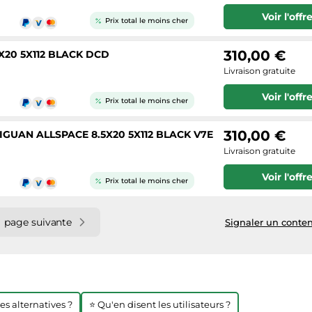
Voir l'offr
Prix total le moins cher
310,00 €
X20 5X112 BLACK DCD
Livraison gratuite
Voir l'offr
Prix total le moins cher
310,00 €
GUAN ALLSPACE 8.5X20 5X112 BLACK V7E
Livraison gratuite
Voir l'offr
Prix total le moins cher
page suivante
Signaler un conten
res alternatives ?
⭐ Qu'en disent les utilisateurs ?