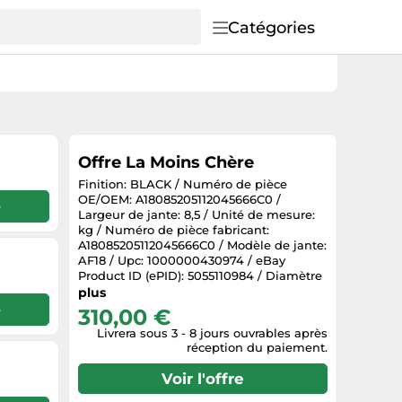
Catégories
Offre La Moins Chère
Finition: BLACK / Numéro de pièce
OE/OEM: A18085205112045666C0 /
e
Largeur de jante: 8,5 / Unité de mesure:
kg / Numéro de pièce fabricant:
A18085205112045666C0 / Modèle de jante:
AF18 / Upc: 1000000430974 / eBay
Product ID (ePID): 5055110984 / Diamètre
de la roue: 20 / Gtin: 1000000430974 /
plus
Couleur de jante: BLACK / Couleur: Noir /
e
310,00 €
Marque: Avus / EAN: 1000000430974 /
Livrera sous 3 - 8 jours ouvrables après
Matériau de la roue: Aluminium / Brand
réception du paiement.
Car: BMW / Nombre de boulons: 5 mm /
Déport de jante: 45 mm / Quantité: 1
Voir l'offre