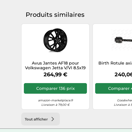
Produits similaires
Avus Jantes AF18 pour
Birth Rotule ax
Volkswagen Jetta V/VI 8.5x19
5x112 Noir E6L
264,99 €
240,0
Comparer 136 prix
Comparer 4
amazon-marketplace.fr
Goodwheel
Livraison à 79,00 €
Livraison à 
Tout afficher