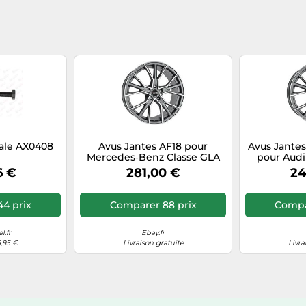
iale AX0408
Avus Jantes AF18 pour
Avus Jantes
Mercedes‑Benz Classe GLA
pour Audi
AMG 8.5x19 5x112 Mat
Anthrac
6 €
281,00 €
24
Anthracite
4 prix
Comparer 88 prix
Compar
.fr
Ebay.fr
5,95 €
Livraison gratuite
Livra