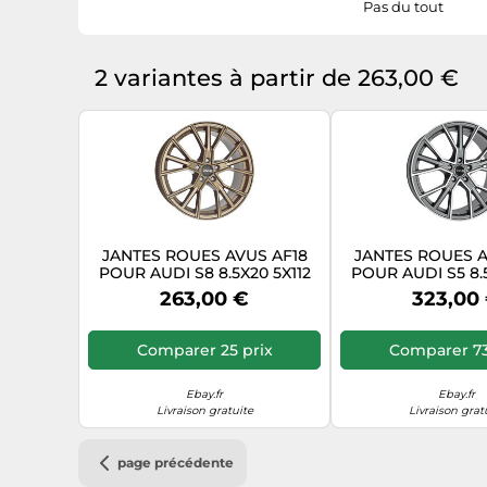
Pas du tout
2 variantes à partir de 263,00 €
JANTES ROUES AVUS AF18
JANTES ROUES A
POUR AUDI S8 8.5X20 5X112
POUR AUDI S5 8.5
BRONZE WH2
MATT ANTHRACITE
263,00 €
323,00
NTF
Comparer 25 prix
Comparer 73
Ebay.fr
Ebay.fr
Livraison gratuite
Livraison grat
page précédente