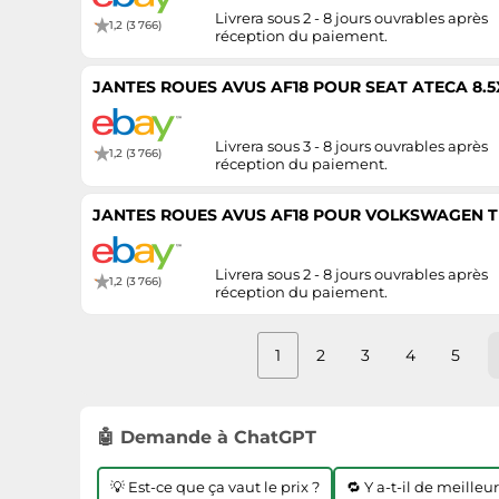
Livrera sous 2 - 8 jours ouvrables après
1,2 (3 766)
réception du paiement.
JANTES ROUES AVUS AF18 POUR SEAT ATECA 8.5
Livrera sous 3 - 8 jours ouvrables après
1,2 (3 766)
réception du paiement.
JANTES ROUES AVUS AF18 POUR VOLKSWAGEN TI
Livrera sous 2 - 8 jours ouvrables après
1,2 (3 766)
réception du paiement.
1
2
3
4
5
🤖 Demande à ChatGPT
💡 Est-ce que ça vaut le prix ?
🔁 Y a-t-il de meilleu