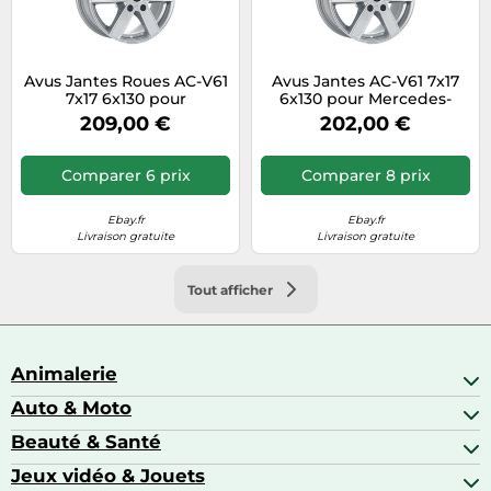
Avus Jantes Roues AC-V61
Avus Jantes AC-V61 7x17
7x17 6x130 pour
6x130 pour Mercedes-
Mercedes‑Benz Sprinter 1
Benz Sprinter 2 M1 Hyper
209,00 €
202,00 €
N1 Hyper 3AZ
JYH
Comparer 6 prix
Comparer 8 prix
Ebay.fr
Ebay.fr
Livraison gratuite
Livraison gratuite
Tout afficher
Animalerie
Auto & Moto
Abris pour animaux sauvages
Aquariophilie
Beauté & Santé
Accessoires auto
Colliers GPS
Attelage & portage
Jeux vidéo & Jouets
Alimentation bébé