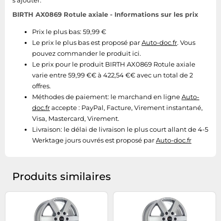
s'ajouter.
Tablettes tactiles
BIRTH AX0869 Rotule axiale - Informations sur les prix
Tondeuses cheveux & barbe
Prix le plus bas: 59,99 €
Téléphonie
Le prix le plus bas est proposé par
Auto-doc.fr
. Vous
pouvez commander le produit ici.
Téléviseurs
Le prix pour le produit BIRTH AX0869 Rotule axiale
Télévision & vidéo
varie entre 59,99 €€ à 422,54 €€ avec un total de 2
offres.
Électroménager
Méthodes de paiement:
le marchand en ligne
Auto-
doc.fr
accepte : PayPal, Facture, Virement instantané,
Visa, Mastercard, Virement.
Livraison:
le délai de livraison le plus court allant de 4-5
Werktage jours ouvrés est proposé par
Auto-doc.fr
Produits similaires