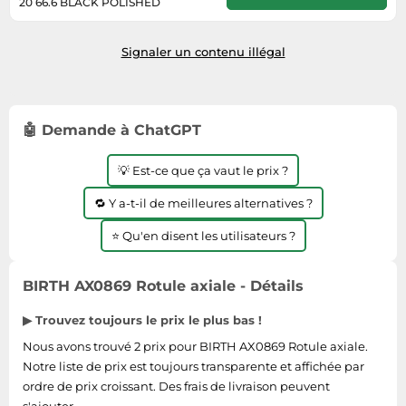
20 66.6 BLACK POLISHED
Informatique
Vélos
Livrera sous 9 - 23 jours ouvrables
Taille-haies
Jeux électroniques
après réception du paiement.
Vélos biking
Signaler un contenu illégal
Techniques de mesure
Lave-linge
Vêtements de sport
Textiles de maison
Machines à coudre
Équipement outdoor
Tondeuses
Montres connectées
🤖 Demande à ChatGPT
Tronçonneuses
Médias
Tuyaux d'arrosage
💡 Est-ce que ça vaut le prix ?
Objectifs photo
Éclairage
Ordinateurs portables
🔁 Y a-t-il de meilleures alternatives ?
Éviers
Photo
⭐ Qu'en disent les utilisateurs ?
Plaques de cuisson
Reflex numériques
BIRTH AX0869 Rotule axiale - Détails
Robots de cuisine
▶ Trouvez toujours le prix le plus bas !
Réfrigérateurs
Nous avons trouvé 2 prix pour BIRTH AX0869 Rotule axiale.
Notre liste de prix est toujours transparente et affichée par
Smartphones
ordre de prix croissant. Des frais de livraison peuvent
Sèche-linge