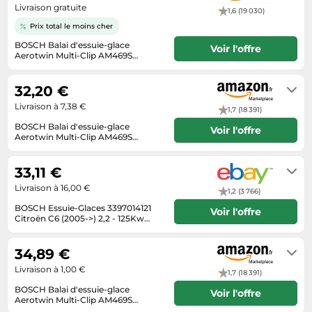
Livraison gratuite
1,6 (19 030)
Tablettes tactiles
Prix total le moins cher
Tondeuses cheveux & barbe
BOSCH Balai d'essuie-glace
Voir l'offre
Aerotwin Multi-Clip AM469S
Téléphonie
3397014121
2 à 3 jours ouvrés
Téléviseurs
32,20 €
Télévision & vidéo
Livraison à 7,38 €
1,7 (18 391)
Électroménager
BOSCH Balai d'essuie-glace
Voir l'offre
Aerotwin Multi-Clip AM469S
3397014121
Livraison sous 2 à 3 jours ouvrés
33,11 €
Livraison à 16,00 €
1,2 (3 766)
BOSCH Essuie-Glaces 3397014121
Voir l'offre
Citroën C6 (2005->) 2,2 - 125Kw
167Cv H
Livrera sous 3 - 9 jours ouvrables
après réception du paiement.
34,89 €
Livraison à 1,00 €
1,7 (18 391)
BOSCH Balai d'essuie-glace
Voir l'offre
Aerotwin Multi-Clip AM469S
3397014121