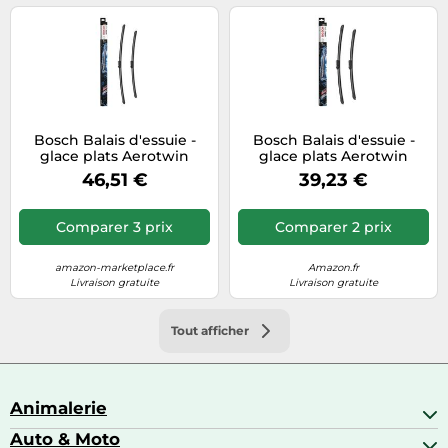
Bosch Balais d'essuie -
Bosch Balais d'essuie -
glace plats Aerotwin
glace plats Aerotwin
A224S, Longueur:
A308S, Longueur:
46,51 €
39,23 €
650mm/550mm - 1 paire
530mm/475mm - 1 paire
de balais avant - Pour
de balais avant - Pour
véhicules avec
véhicules avec
Comparer 3 prix
Comparer 2 prix
direction/volant à droite
direction/volant à droite
uniquement (UK)
uniquement (UK)
amazon-marketplace.fr
Amazon.fr
Livraison gratuite
Livraison gratuite
Tout afficher
Animalerie
Auto & Moto
Abris pour animaux sauvages