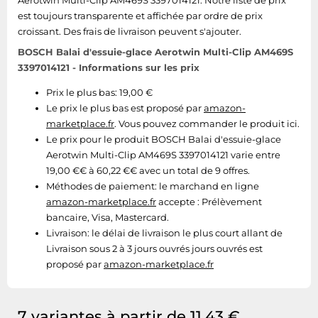
Aerotwin Multi-Clip AM469S 3397014121. Notre liste de prix
est toujours transparente et affichée par ordre de prix
croissant. Des frais de livraison peuvent s'ajouter.
BOSCH Balai d'essuie-glace Aerotwin Multi-Clip AM469S
3397014121 - Informations sur les prix
Prix le plus bas: 19,00 €
Le prix le plus bas est proposé par
amazon-
marketplace.fr
. Vous pouvez commander le produit ici.
Le prix pour le produit BOSCH Balai d'essuie-glace
Aerotwin Multi-Clip AM469S 3397014121 varie entre
19,00 €€ à 60,22 €€ avec un total de 9 offres.
Méthodes de paiement:
le marchand en ligne
amazon-marketplace.fr
accepte : Prélèvement
bancaire, Visa, Mastercard.
Livraison:
le délai de livraison le plus court allant de
Livraison sous 2 à 3 jours ouvrés jours ouvrés est
proposé par
amazon-marketplace.fr
7 variantes à partir de 11,43 €