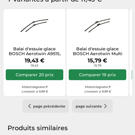
Balai d'essuie-glace
Balai d'essuie-glace
BOSCH Aerotwin A951S,
BOSCH Aerotwin Multi
650/475mm, Avant, 2
AM462S, 600/475mm,
19,43 €
15,79 €
Pièce
Avant, 2 Pièce
19.43
15.79
Comparer 20 prix
Comparer 19 prix
Motointegrator.fr
Motointegrator.fr
Livraison à 9,99 €
Livraison à 9,99 €
page précédente
page suivante
Produits similaires