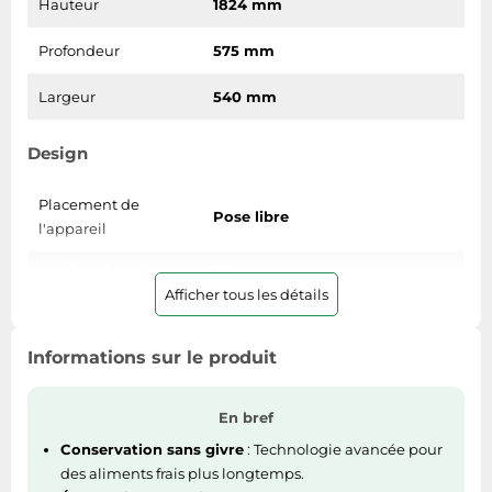
Hauteur
1824 mm
Tablettes tactiles
Profondeur
575 mm
Tondeuses cheveux & barbe
Téléphonie
Largeur
540 mm
Téléviseurs
Design
Télévision & vidéo
Électroménager
Placement de
Pose libre
l'appareil
Matériau étagères
Verre
Afficher tous les détails
Poignée(s)
Oui
encastrée(s)
Informations sur le produit
Écran integré
Non
En bref
Couleur du produit
Blanc
Conservation sans givre
: Technologie avancée pour
des aliments frais plus longtemps.
Portes réversibles
Oui