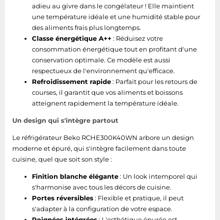
Informations sur l'emballage
adieu au givre dans le congélateur ! Elle maintient
une température idéale et une humidité stable pour
des aliments frais plus longtemps.
Largeur du colis
580 mm
Classe énergétique A++
: Réduisez votre
consommation énergétique tout en profitant d'une
Profondeur du colis
630 mm
conservation optimale. Ce modèle est aussi
Hauteur du colis
respectueux de l'environnement qu'efficace.
1910 mm
Refroidissement rapide
: Parfait pour les retours de
Poids du paquet
61 kg
courses, il garantit que vos aliments et boissons
atteignent rapidement la température idéale.
Congélateur
Un design qui s'intègre partout
Le réfrigérateur Beko RCHE300K40WN arbore un design
Fonction
Oui
moderne et épuré, qui s'intègre facilement dans toute
congélation rapide
cuisine, quel que soit son style :
Quantité de tiroirs de
Finition blanche élégante
4
: Un look intemporel qui
congélation
s'harmonise avec tous les décors de cuisine.
Portes réversibles
: Flexible et pratique, il peut
Dégivrage
s'adapter à la configuration de votre espace.
automatique
Oui
Poignées intégrées
: L'esthétique épurée est