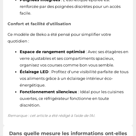
(freezer)
renforcée par des poignées discrètes pour un accès
facile.
No Frost (freezer)
Oui
Confort et facilité d'utilisation
Capacité net du
102 L
Ce modèle de Beko a été pensé pour simplifier votre
congélateur
quotidien :
Nombre d'étoiles
Espace de rangement optimisé
: Avec ses étagères en
(indique les
4*
verre ajustables et ses compartiments spacieux,
possibilités de
organisez vos courses comme bon vous semble.
conservation)
Éclairage LED
: Profitez d'une visibilité parfaite de tous
vos aliments grâce à un éclairage intérieur éco-
Emplacement du
énergétique.
compartiment à
Bas-placé
Fonctionnement silencieux
: Idéal pour les cuisines
glace
ouvertes, ce réfrigérateur fonctionne en toute
discrétion.
Capacité de
5,5 kg/24h
congélation
Remarque : cet article a été rédigé à l'aide de l'AI.
Réfrigérateur
Dans quelle mesure les informations ont-elles