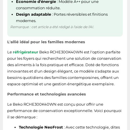
Économie d'énergie
: Modèle A++ pour une
consommation réduite.
Puissance
Design adaptable
: Portes réversibles et finitions
modernes.
Tension d'entrée AC
220 - 240 V
Remarque : cet article a été rédigé à l'aide de l'AI.
Consommation
245 kWh
L'allié idéal pour les familles modernes
annuelle d'énergie
Le
réfrigérateur
Beko RCHE300K40WN est l'option parfaite
Consommation
pour les foyers qui recherchent une solution de conservation
0,669 kWh/24h
d'énergie
des aliments à la fois pratique et efficace. Doté de fonctions
innovantes et d'un design élégant, ce modèle s'adapte aux
Fréquence d'entrée
besoins quotidiens des familles contemporaines, offrant un
50 Hz
AC
espace optimisé et une gestion énergétique exemplaire.
Performance et technologies avancées
Plage d’efficacité
A à G
énergétique
Le Beko RCHE300K40WN est conçu pour offrir une
performance de conservation exceptionnelle. Voici pourquoi
Classe d'efficacité
E
il se démarque :
énergétique
Technologie NeoFrost
: Avec cette technologie, dites