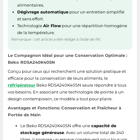
0,501 kWh/24h
alimentaires.
d'énergie
Dégivrage automatique
pour un entretien simplifié
et sans effort.
Fréquence d'entrée
50 Hz
Technologie
Air Flow
pour une répartition homogène
AC
de la température.
Tension d'entrée AC
220 - 240 V
Remarque : cet article a été rédigé à l'aide de l'AI.
Plage d’efficacité
Le Compagnon Idéal pour une Conservation Optimale :
A à G
énergétique
Beko RDSA240K40SN
Conçu pour ceux qui recherchent une solution pratique et
Classe d'efficacité
E
efficace pour la conservation de leurs aliments, le
énergétique
réfrigérateur
Beko RDSA240K40SN saura répondre à tous
vos besoins. En associant une technologie de pointe à un
Ergonomie
design contemporain, ce modèle a tout pour plaire.
Avantages et Fonctions: Conservation et Fraîcheur à
Sécurité alarme
Non
Portée de Main
porte ouverte
Le Beko RDSA240K40SN offre une
capacité de
Poids et dimensions
stockage généreuse
. Avec un volume total de 240
litres, il propose un espace conséquent pour tous vos