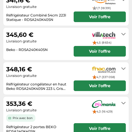
341,16 €
Tablettes tactiles
Livraison gratuite
1,7 (18 391)
Tondeuses cheveux & barbe
Réfrigérateur Combiné 54cm 223l
Voir l'offre
Statique - RDSA240K40SN
Téléphonie
Livraison sous 2 à 3 jours ouvrés
345,60 €
Téléviseurs
Livraison gratuite
Télévision & vidéo
4,5 (8 654)
Beko - RDSA240K40SN
Voir l'offre
Électroménager
5 à 10 jours ouvrés
348,16 €
Livraison gratuite
4,7 (337 058)
Réfrigérateur congélateur en haut
Voir l'offre
Beko RDSA240K40SN 223 L Gris
Acier Gris H
Se renseigner auprès du vendeur
353,36 €
Livraison gratuite
4,3 (16 429)
Prix avec bon
Réfrigérateur 2 portes BEKO
Voir l'offre
RDSA240K40SN