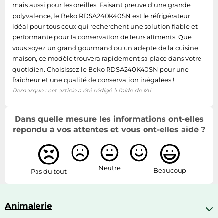
mais aussi pour les oreilles. Faisant preuve d'une grande
polyvalence, le Beko RDSA240K40SN est le réfrigérateur
Bac à glaçons
Oui
idéal pour tous ceux qui recherchent une solution fiable et
performante pour la conservation de leurs aliments. Que
Fonction
Non
vous soyez un grand gourmand ou un adepte de la cuisine
congélation rapide
maison, ce modèle trouvera rapidement sa place dans votre
quotidien. Choisissez le Beko RDSA240K40SN pour une
Température de
-18 °C
fraîcheur et une qualité de conservation inégalées !
congélation (min)
Remarque : cet article a été rédigé à l'aide de l'AI.
Capacité net du
46 L
congélateur
Dans quelle mesure les informations ont-elles
répondu à vos attentes et vous ont-elles aidé ?
Nombre de
clayettes/bacs du
1
congélateur
Neutre
Beaucoup
Pas du tout
Emplacement du
compartiment à
Placé en haut
glace
Animalerie
Dégivrage