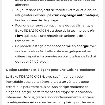
aliments.
Poids
44 kg
Toujours dans l'objectif de faciliter votre quotidien, ce
réfrigérateur est
équipé d'un dégivrage automatique
,
Hauteur
1465 mm
fini les corvées de dégivrage.
Profondeur
574 mm
Pour une conservation optimale de vos aliments, le
Beko RDSA240K40SN est doté de la technologie
Air
Largeur
540 mm
Flow
qui assure une répartition uniforme de la
température.
Ce modèle est également
économe en énergie
avec
compartiment du milieu
sa classification A+. L'efficacité énergétique est un
critère important à prendre en compte lors de l'achat
Compartiment du
Non
de votre réfrigérateur.
milieu
Design Moderne et Élégant pour une Cuisine Tendance
Zone fraîche
Le Beko RDSA240K40SN, avec ses finitions en acier
inoxydable et sa porte réversible, est un véritable atout
Nouvelle zone
esthétique pour votre cuisine. Son design moderne et
Non
compartiment
élégant s'intègre parfaitement à tout type de décoration
intérieure. De plus, grâce à son fonctionnement silencieux,
ce réfrigérateur est non seulement un plaisir pour les yeux,
Congélateur