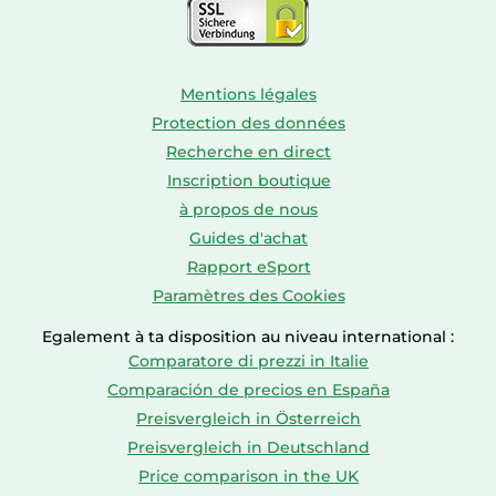
Option de
fonctionnement très
Non
froid
Mentions légales
Système de
Statique
Protection des données
refroidissement
Recherche en direct
Compartiment anti-
Inscription boutique
Non
bactérien
à propos de nous
Guides d'achat
Compartiment à
Oui
Rapport eSport
œufs
Paramètres des Cookies
Nombre de tiroirs à
1
Egalement à ta disposition au niveau international :
légumes
Comparatore di prezzi in Italie
Comparación de precios en España
Nombre d'étagères
2
amovibles
Preisvergleich in Österreich
Preisvergleich in Deutschland
Nombre de
Price comparison in the UK
clayettes/bacs du
3