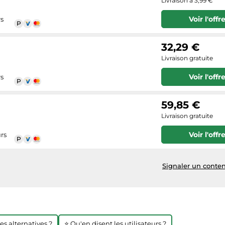
Livraison à 3,99 €
Voir l'offr
rs
32,29 €
Livraison gratuite
Voir l'offr
rs
59,85 €
Livraison gratuite
Voir l'offr
rs
Signaler un conten
res alternatives ?
⭐ Qu'en disent les utilisateurs ?