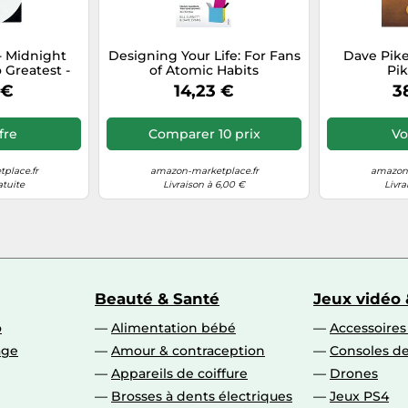
 - Midnight
Designing Your Life: For Fans
Dave Pike
 Greatest -
of Atomic Habits
Pik
dition - 12
 €
14,23 €
3
ano Tracks
rubeck, Bill
ious Monk,
ffre
Comparer 10 prix
Voi
n and Many
e
place.fr
amazon-marketplace.fr
amazon-
atuite
Livraison à 6,00 €
Livra
Beauté & Santé
Jeux vidéo 
o
Alimentation bébé
Accessoire
age
Amour & contraception
Consoles de
Appareils de coiffure
Drones
Brosses à dents électriques
Jeux PS4