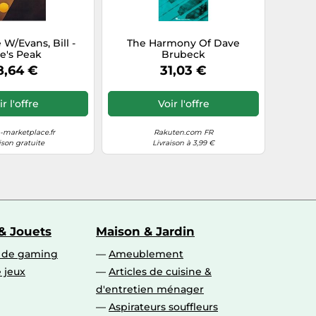
 W/Evans, Bill -
The Harmony Of Dave
e's Peak
Brubeck
8,64 €
31,03 €
r l'offre
Voir l'offre
marketplace.fr
Rakuten.com FR
ison gratuite
Livraison à 3,99 €
& Jouets
Maison & Jardin
s de gaming
Ameublement
 jeux
Articles de cuisine &
d'entretien ménager
Aspirateurs souffleurs