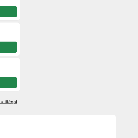
e
e
e
u illégal