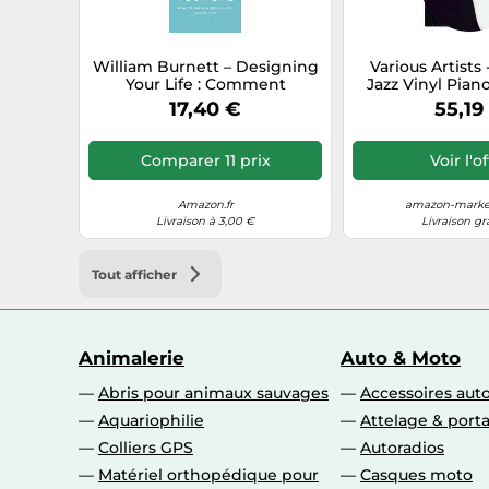
William Burnett – Designing
Various Artists
Your Life : Comment
Jazz Vinyl Piano
construire une vie épanouie
Limited Color E
17,40 €
55,19
et joyeuse
Classic Jazz Pi
Featuring Dave B
Evans, Thelon
Comparer 11 prix
Voir l'o
Oscar Peterso
Mor
Amazon.fr
amazon-market
Livraison à 3,00 €
Livraison gr
Tout afficher
Animalerie
Auto & Moto
Abris pour animaux sauvages
Accessoires aut
Aquariophilie
Attelage & port
Colliers GPS
Autoradios
Matériel orthopédique pour
Casques moto