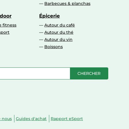
Barbecues & planchas
tdoor
Épicerie
 fitness
Autour du café
sport
Autour du thé
Autour du vin
Boissons
CHERCHER
e nous
Guides d'achat
Rapport eSport