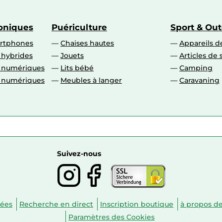
roniques
Puériculture
Sport & Ou
artphones
Chaises hautes
Appareils de
 hybrides
Jouets
Articles de 
o numériques
Lits bébé
Camping
o numériques
Meubles à langer
Caravaning
Suivez-nous
nées
Recherche en direct
Inscription boutique
à propos d
Paramètres des Cookies