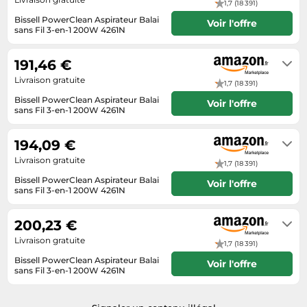
1,7 (18 391)
Tablettes tactiles
Bissell PowerClean Aspirateur Balai
Voir l'offre
sans Fil 3-en-1 200W 4261N
Tondeuses cheveux & barbe
En stock. Livraison Express possible
avec Amazon Premium.
Téléphonie
191,46 €
Téléviseurs
Livraison gratuite
1,7 (18 391)
Télévision & vidéo
Bissell PowerClean Aspirateur Balai
Voir l'offre
sans Fil 3-en-1 200W 4261N
Électroménager
En stock. Livraison Express possible
avec Amazon Premium.
194,09 €
Livraison gratuite
1,7 (18 391)
Bissell PowerClean Aspirateur Balai
Voir l'offre
sans Fil 3-en-1 200W 4261N
En stock. Livraison Express possible
avec Amazon Premium.
200,23 €
Livraison gratuite
1,7 (18 391)
Bissell PowerClean Aspirateur Balai
Voir l'offre
sans Fil 3-en-1 200W 4261N
En stock. Livraison Express possible
avec Amazon Premium.