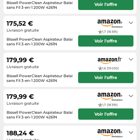
Informatique
Bissell PowerClean Aspirateur Balai
Vélos
Voir l'offre
sans Fil 3-en-1 200W 4261N
Taille-haies
Jeux électroniques
En stock. Livraison Express possible
Vélos biking
avec Amazon Premium.
Techniques de mesure
Lave-linge
175,52 €
Vêtements de sport
Textiles de maison
Machines à coudre
Livraison gratuite
1,7 (18 391)
Équipement outdoor
Tondeuses
Bissell PowerClean Aspirateur Balai
Montres connectées
Voir l'offre
sans Fil 3-en-1 200W 4261N
Tronçonneuses
Médias
En stock. Livraison Express possible
avec Amazon Premium.
Tuyaux d'arrosage
179,99 €
Objectifs photo
Éclairage
Livraison gratuite
1,6 (19 030)
Ordinateurs portables
Bissell PowerClean Aspirateur Balai
Éviers
Voir l'offre
Photo
sans Fil 3-en-1 200W 4261N
2 à 3 jours ouvrés
Plaques de cuisson
179,99 €
Reflex numériques
Livraison gratuite
1,7 (18 391)
Robots de cuisine
Bissell PowerClean Aspirateur Balai
Voir l'offre
sans Fil 3-en-1 200W 4261N
Réfrigérateurs
En stock. Livraison Express possible
Smartphones
avec Amazon Premium.
188,24 €
Sèche-linge
Livraison gratuite