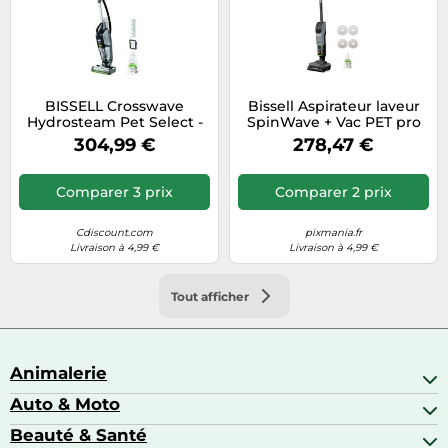
BISSELL Crosswave
Bissell Aspirateur laveur
Hydrosteam Pet Select -
SpinWave + Vac PET pro
Nettoyeur multifonction
B3898N
304,99 €
278,47 €
Comparer 3 prix
Comparer 2 prix
Cdiscount.com
pixmania.fr
Livraison à 4,99 €
Livraison à 4,99 €
Tout afficher
Animalerie
Auto & Moto
Abris pour animaux sauvages
Aquariophilie
Beauté & Santé
Accessoires auto