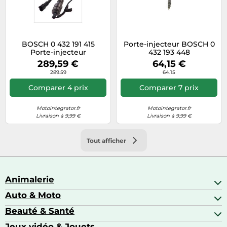
BOSCH 0 432 191 415
Porte-injecteur BOSCH 0
Porte-injecteur
432 193 448
289,59 €
64,15 €
289.59
64.15
Comparer 4 prix
Comparer 7 prix
Motointegrator.fr
Motointegrator.fr
Livraison à 9,99 €
Livraison à 9,99 €
Tout afficher
Animalerie
Auto & Moto
Abris pour animaux sauvages
Aquariophilie
Beauté & Santé
Accessoires auto
Colliers GPS
Attelage & portage
Jeux vidéo & Jouets