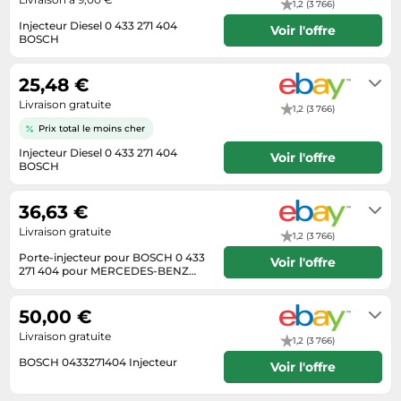
Informatique
1,2 (3 766)
Vélos
Taille-haies
Injecteur Diesel 0 433 271 404
Voir l'offre
Jeux électroniques
Vélos biking
BOSCH
Techniques de mesure
Livrera sous 3 - 8 jours ouvrables
Lave-linge
Vêtements de sport
après réception du paiement.
Textiles de maison
25,48 €
Machines à coudre
Équipement outdoor
Livraison gratuite
Tondeuses
1,2 (3 766)
Montres connectées
Prix total le moins cher
Tronçonneuses
Médias
Injecteur Diesel 0 433 271 404
Voir l'offre
Tuyaux d'arrosage
BOSCH
Objectifs photo
Livrera sous 3 - 8 jours ouvrables
Éclairage
après réception du paiement.
Ordinateurs portables
36,63 €
Éviers
Photo
Livraison gratuite
1,2 (3 766)
Plaques de cuisson
Porte-injecteur pour BOSCH 0 433
Voir l'offre
271 404 pour MERCEDES-BENZ
Reflex numériques
T2/L 5.675 1972-1995
Livrera sous 7 - 9 jours ouvrables
après réception du paiement.
Robots de cuisine
50,00 €
Réfrigérateurs
Livraison gratuite
1,2 (3 766)
BOSCH 0433271404 Injecteur
Smartphones
Voir l'offre
Sèche-linge
Livrera sous 6 - 10 jours ouvrables