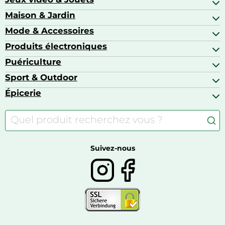
Alimentation bébé
Matériel orthopédique pour animaux
Autoradios
Amour & contraception
Maison & Jardin
Accessoires de gaming
Casques moto
Appareils de coiffure
Consoles de jeux
Mode & Accessoires
Ameublement
Brosses à dents électriques
Drones
Articles de cuisine & d'entretien ménager
Produits électroniques
Accessoires de mode
Jeux PS4
Aspirateurs souffleurs
Arts textiles
Puériculture
Accessoires smartphones
Barbecues & planchas
Bagages
Appareils photo hybrides
Sport & Outdoor
Chaises hautes
Baskets
Appareils photo numériques
Jouets
Épicerie
Appareils de fitness
Appareils photo numériques compacts
Lits bébé
Articles de sport
Autour du café
Meubles à langer
Camping
Autour du thé
Caravaning
Autour du vin
Boissons
Suivez-nous