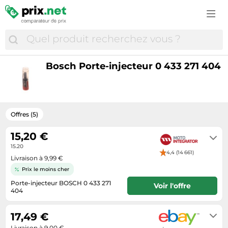
Autour du café
LEGO
Chaudières
Bottes femme
Aspirateurs
Lisseurs
Meubles à langer
Produits vétérinaires
Camping
Pneus
Autour du thé
Modélisme
Climatisation
Chaussures
Brosses à dents électriques
Lunetterie
Mode enfant
Terrariophilie
Caravaning
Pneus 4x4
Autour du vin
Ordinateurs pour enfant
Décoration d'intérieur
Chaussures basses homme
Cafetières expresso
Maison saine
Poussettes
Équipement du cheval
Chaussures de sport
Pneus hiver
Boissons
Playmobil
Fournitures de bureau
Chaussures running
Cafetières à capsules
Matériel médical
Rentrée scolaire
Chaussures running
Pneus été
Boissons alcoolisées
Bosch Porte-injecteur 0 433 271 404
Poupées
Jardin
Collants & chaussettes
Caméras embarquées
Parfums d'intérieur
Repas bébé
Cyclisme
Roues & pneumatiques
Café & expresso
Trottinettes
Lampes design
Horloges & montres
Caméscopes numériques
Parfums femme
Sièges auto & rehausseurs
GPS & Wearables
Tuning auto
Dosettes & Capsules de café
Véhicules pour enfant
Matériel d'arts plastiques
Lunettes de soleil
Cartes graphiques
Parfums homme
Soins bébé
Maillots de foot
Vêtements moto
Produits alimentaires
Offres (5)
Nettoyeurs haute pression
Maroquinerie & bagagerie
Casques audio
Produits d'hygiène corporelle
Sécurité enfant
Mode sport & outdoor
Équipement de garage automobile
Sucreries & Snacks
Outillage électrique
Mode enfant
15,20 €
Enceintes
Produits de désinfection & hygiène médicale
Transats et balancelles bébé
Nutrition sportive
Équipement moto
Thés & Tisanes
Perceuses & visseuses sans fil
15.20
Mode femme
Fours à micro-ondes
Rasoirs & épilateurs
Équipement bébé
4,4 (14 661)
Raquettes de tennis
Livraison à 9,99 €
Perceuses & visseuses électriques
Mode homme
Gaming
Repas bébé
Équipement sorties bébé
Prix le moins cher
Sacs à dos
Ponceuses
Montres
Hifi & son
Porte-injecteur BOSCH 0 433 271
Soins bébé
Voir l'offre
Tentes
404
Poêles et cheminées
Sacs à main
Hottes aspirantes
2-4 jours ouvrés
Tondeuses cheveux & barbe
Trampolines
Robots de piscine
Imprimantes & Scanners
17,49 €
Électrostimulation & appareils thérapeutiques
Trottinettes électriques
Scies circulaires
Livraison à 9,00 €