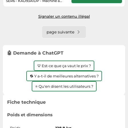
SER6 - KAD93AIDP - Machine a
glaçons 562 L - 178,7 x 90,8 x 70,7
6 jours ouvrés
cm - Acier bro
Signaler un contenu illégal
page suivante
🤖 Demande à ChatGPT
💡 Est-ce que ça vaut le prix ?
🔁 Y a-t-il de meilleures alternatives ?
⭐ Qu'en disent les utilisateurs ?
Fiche technique
Poids et dimensions