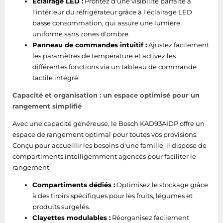
Éclairage LED :
Profitez d'une visibilité parfaite à
Lumière intérieure
Oui
l'intérieur du réfrigérateur grâce à l'éclairage LED
du freezer
basse consommation, qui assure une lumière
uniforme sans zones d'ombre.
Dégivrage
Panneau de commandes intuitif :
Ajustez facilement
automatique
Oui
les paramètres de température et activez les
(freezer)
différentes fonctions via un tableau de commande
No Frost (freezer)
tactile intégré.
Oui
Capacité et organisation : un espace optimisé pour un
Capacité net du
191 L
rangement simplifié
congélateur
Avec une capacité généreuse, le Bosch KAD93AIDP offre un
Nombre d'étoiles
espace de rangement optimal pour toutes vos provisions.
(indique les
Conçu pour accueillir les besoins d'une famille, il dispose de
4*
possibilités de
compartiments intelligemment agencés pour faciliter le
conservation)
rangement.
Autonomie en cas de
Compartiments dédiés :
Optimisez le stockage grâce
3 h
panne de courant
à des tiroirs spécifiques pour les fruits, légumes et
produits surgelés.
Capacité de
Clayettes modulables :
Réorganisez facilement
12 kg/24h