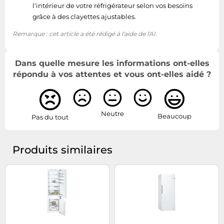
congélation
l'intérieur de votre réfrigérateur selon vos besoins
grâce à des clayettes ajustables.
Emplacement du
Remarque : cet article a été rédigé à l'aide de l'AI.
compartiment à
Placé latéralement
glace
Dans quelle mesure les informations ont-elles
Réfrigérateur
répondu à vos attentes et vous ont-elles aidé ?
Lumière intérieure
Oui
du réfrigérateur
Neutre
Beaucoup
Pas du tout
Type de lampe
LED
Produits similaires
Option de
fonctionnement très
Oui
froid
Range-bouteilles
Oui
Compartiment à
Oui