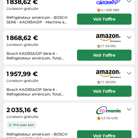
1 838,62 €
Tablettes tactiles
Livraison gratuite
4,1 (285 389)
Tondeuses cheveux & barbe
Réfrigérateur américain - BOSCH
Voir l'offre
SER6 - KAD93AIDP - Machine à
Téléphonie
glaçons 562 L - 178,7 x 90,8 x 70,7
18 à 23 jours
cm - Acier brossé
Téléviseurs
1 868,62 €
Télévision & vidéo
Livraison gratuite
1,7 (18 391)
Bosch KAD93AIDP Série 6 -
Électroménager
Voir l'offre
Réfrigérateur américain, Total
NoFrost
Habituellement expédié sous 2 à 3
jours
1 957,99 €
Livraison gratuite
1,7 (18 391)
Bosch KAD93AIDP Série 6 -
Voir l'offre
Réfrigérateur américain, Total
NoFrost
Habituellement expédié sous 2 à 3
jours
2 035,16 €
Livraison gratuite
4,3 (16 429)
Prix avec bon
Réfrigérateur américain - BOSCH
Voir l'offre