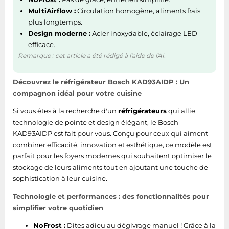
annuelle d'énergie
MultiAirflow :
Circulation homogène, aliments frais
plus longtemps.
Charge connectée
240 W
Design moderne :
Acier inoxydable, éclairage LED
efficace.
Plage d’efficacité
A à G
Remarque : cet article a été rédigé à l'aide de l'AI.
énergétique
Classe d'efficacité
Découvrez le réfrigérateur Bosch KAD93AIDP : Un
D
énergétique
compagnon idéal pour votre cuisine
Si vous êtes à la recherche d'un
réfrigérateurs
qui allie
Ergonomie
technologie de pointe et design élégant, le Bosch
KAD93AIDP est fait pour vous. Conçu pour ceux qui aiment
Longueur du câble
1,7 m
combiner efficacité, innovation et esthétique, ce modèle est
parfait pour les foyers modernes qui souhaitent optimiser le
Sécurité alarme
stockage de leurs aliments tout en ajoutant une touche de
Oui
porte ouverte
sophistication à leur cuisine.
Technologie et performances : des fonctionnalités pour
Zone fraîche
simplifier votre quotidien
Nouvelle zone
NoFrost :
Dites adieu au dégivrage manuel ! Grâce à la