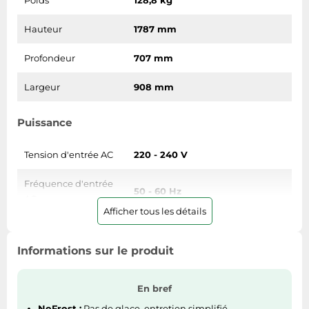
Poids
128,8 kg
Hauteur
1787 mm
Profondeur
707 mm
Largeur
908 mm
Puissance
Tension d'entrée AC
220 - 240 V
Fréquence d'entrée
50 - 60 Hz
AC
Afficher tous les détails
Actuel
10 A
Informations sur le produit
Indice d'efficacité
80
énergétique (EEI)
En bref
Consommation
NoFrost :
Pas de glace, entretien simplifié.
258 kWh