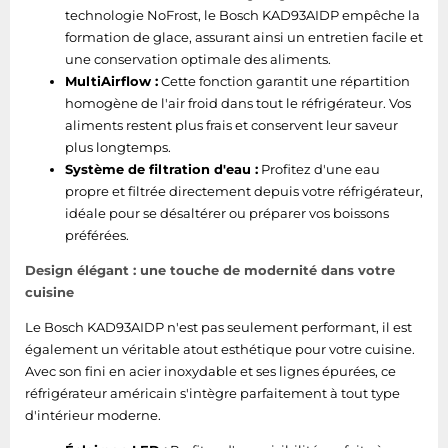
Oui
compartiment
technologie NoFrost, le Bosch KAD93AIDP empêche la
formation de glace, assurant ainsi un entretien facile et
une conservation optimale des aliments.
Congélateur
MultiAirflow :
Cette fonction garantit une répartition
homogène de l'air froid dans tout le réfrigérateur. Vos
Nombre de porte du
1
aliments restent plus frais et conservent leur saveur
freezer
plus longtemps.
Système de filtration d'eau :
Profitez d'une eau
Fonction
Oui
propre et filtrée directement depuis votre réfrigérateur,
congélation rapide
idéale pour se désaltérer ou préparer vos boissons
préférées.
Compartiments de la
3
porte du freezer
Design élégant : une touche de modernité dans votre
cuisine
Nombre de
clayettes/bacs du
5
Le Bosch KAD93AIDP n'est pas seulement performant, il est
congélateur
également un véritable atout esthétique pour votre cuisine.
Avec son fini en acier inoxydable et ses lignes épurées, ce
Quantité de tiroirs de
réfrigérateur américain s'intègre parfaitement à tout type
2
congélation
d'intérieur moderne.