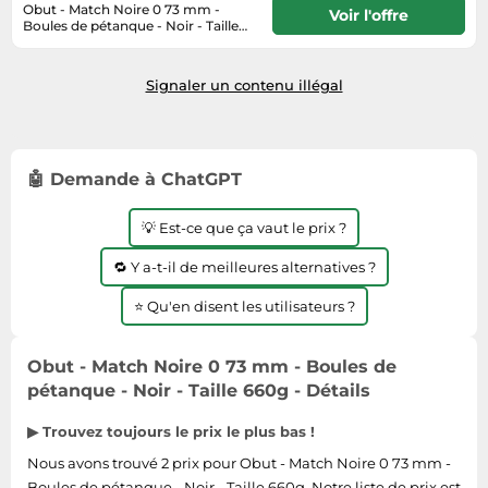
Informatique
Obut - Match Noire 0 73 mm -
Vélos
Voir l'offre
Boules de pétanque - Noir - Taille
Taille-haies
Jeux électroniques
660g
Habituellement expédié sous 3 à 4
Vélos biking
jours
Techniques de mesure
Lave-linge
Vêtements de sport
Signaler un contenu illégal
Textiles de maison
Machines à coudre
Équipement outdoor
Tondeuses
Montres connectées
Tronçonneuses
Médias
🤖 Demande à ChatGPT
Tuyaux d'arrosage
Objectifs photo
💡 Est-ce que ça vaut le prix ?
Éclairage
Ordinateurs portables
Éviers
🔁 Y a-t-il de meilleures alternatives ?
Photo
⭐ Qu'en disent les utilisateurs ?
Plaques de cuisson
Reflex numériques
Obut - Match Noire 0 73 mm - Boules de
Robots de cuisine
pétanque - Noir - Taille 660g - Détails
Réfrigérateurs
▶ Trouvez toujours le prix le plus bas !
Smartphones
Nous avons trouvé 2 prix pour Obut - Match Noire 0 73 mm -
Sèche-linge
Boules de pétanque - Noir - Taille 660g. Notre liste de prix est