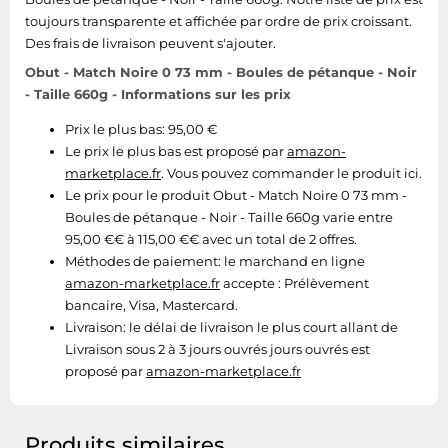
Tablettes tactiles
toujours transparente et affichée par ordre de prix croissant.
Des frais de livraison peuvent s'ajouter.
Tondeuses cheveux & barbe
Obut - Match Noire 0 73 mm - Boules de pétanque - Noir
Téléphonie
- Taille 660g - Informations sur les prix
Téléviseurs
Prix le plus bas: 95,00 €
Télévision & vidéo
Le prix le plus bas est proposé par
amazon-
marketplace.fr
. Vous pouvez commander le produit ici.
Électroménager
Le prix pour le produit Obut - Match Noire 0 73 mm -
Boules de pétanque - Noir - Taille 660g varie entre
95,00 €€ à 115,00 €€ avec un total de 2 offres.
Méthodes de paiement:
le marchand en ligne
amazon-marketplace.fr
accepte : Prélèvement
bancaire, Visa, Mastercard.
Livraison:
le délai de livraison le plus court allant de
Livraison sous 2 à 3 jours ouvrés jours ouvrés est
proposé par
amazon-marketplace.fr
Produits similaires