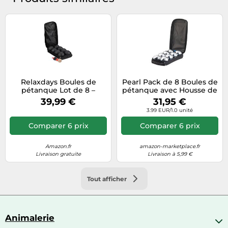
Relaxdays Boules de
Pearl Pack de 8 Boules de
pétanque Lot de 8 –
pétanque avec Housse de
boules métalliques,
Transport
39,99 €
31,95 €
cochonnet et mesureur,
3.99 EUR/1.0 unité
acier/nylon noir
Comparer 6 prix
Comparer 6 prix
Amazon.fr
amazon-marketplace.fr
Livraison gratuite
Livraison à 5,99 €
Tout afficher
Animalerie