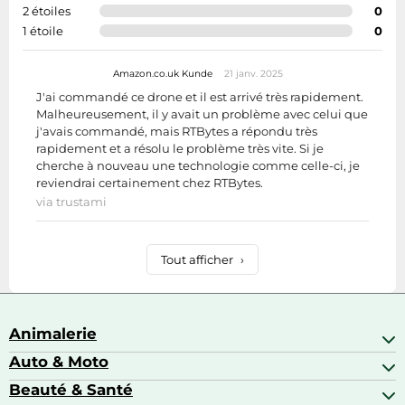
2 étoiles
0
1 étoile
0
Amazon.co.uk Kunde
21 janv. 2025
J'ai commandé ce drone et il est arrivé très rapidement.
Malheureusement, il y avait un problème avec celui que
j'avais commandé, mais RTBytes a répondu très
rapidement et a résolu le problème très vite. Si je
cherche à nouveau une technologie comme celle-ci, je
reviendrai certainement chez RTBytes.
via trustami
Tout afficher
›
Animalerie
Auto & Moto
Abris pour animaux sauvages
Aquariophilie
Beauté & Santé
Accessoires auto