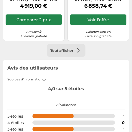
caméra 640 x 512 caméra
Camera 640 X 512 Camera
4 919,00 €
6 858,74 €
thermique, caméra grand
Thermique, Camera Grand
angle CMOS 1/2, zoom
Angle Cmos 12, Zoom
hybride 56x, vol de 39
Hybride 56x, Vol
Comparer 2 prix
Voir l'offre
min, C2
Multicolore
Amazon.fr
Rakuten.com FR
Livraison gratuite
Livraison gratuite
Tout afficher
Avis des utilisateurs
Sources d'information
4,0 sur 5 étoiles
2 Évaluations
5 étoiles
1
4 étoiles
0
3 étoiles
1