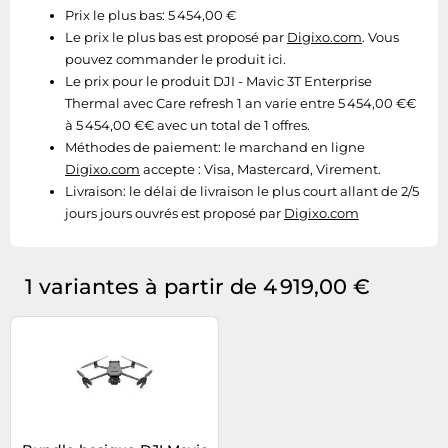
Prix le plus bas: 5 454,00 €
Tablettes tactiles
Le prix le plus bas est proposé par
Digixo.com
. Vous
Tondeuses cheveux & barbe
pouvez commander le produit ici.
Le prix pour le produit DJI - Mavic 3T Enterprise
Téléphonie
Thermal avec Care refresh 1 an varie entre 5 454,00 €€
Téléviseurs
à 5 454,00 €€ avec un total de 1 offres.
Télévision & vidéo
Méthodes de paiement:
le marchand en ligne
Digixo.com
accepte : Visa, Mastercard, Virement.
Électroménager
Livraison:
le délai de livraison le plus court allant de 2/5
jours jours ouvrés est proposé par
Digixo.com
1 variantes à partir de 4 919,00 €