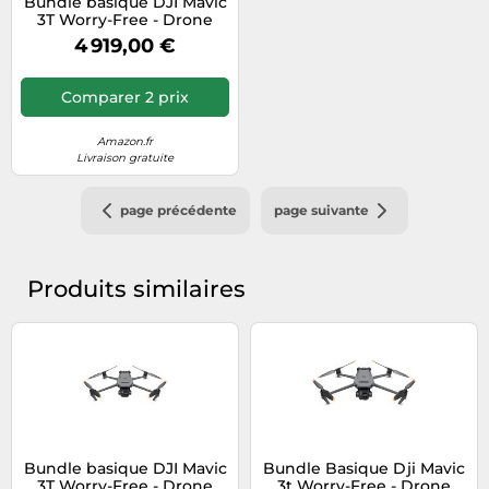
Bundle basique DJI Mavic
3T Worry-Free - Drone
caméra 640 x 512 caméra
4 919,00 €
thermique, caméra grand
angle CMOS 1/2, zoom
hybride 56x, vol de 39
Comparer 2 prix
min, C2
Amazon.fr
Livraison gratuite
page précédente
page suivante
Produits similaires
Bundle basique DJI Mavic
Bundle Basique Dji Mavic
3T Worry-Free - Drone
3t Worry-Free - Drone