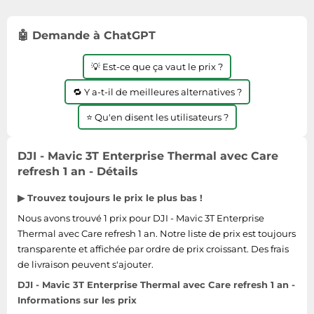
Informatique
Vélos
Taille-haies
Jeux électroniques
Vélos biking
🤖 Demande à ChatGPT
Techniques de mesure
Lave-linge
Vêtements de sport
Textiles de maison
💡 Est-ce que ça vaut le prix ?
Machines à coudre
Équipement outdoor
Tondeuses
Montres connectées
🔁 Y a-t-il de meilleures alternatives ?
Tronçonneuses
Médias
⭐ Qu'en disent les utilisateurs ?
Tuyaux d'arrosage
Objectifs photo
Éclairage
DJI - Mavic 3T Enterprise Thermal avec Care
Ordinateurs portables
refresh 1 an - Détails
Éviers
Photo
▶ Trouvez toujours le prix le plus bas !
Plaques de cuisson
Nous avons trouvé 1 prix pour DJI - Mavic 3T Enterprise
Reflex numériques
Thermal avec Care refresh 1 an. Notre liste de prix est toujours
Robots de cuisine
transparente et affichée par ordre de prix croissant. Des frais
Réfrigérateurs
de livraison peuvent s'ajouter.
DJI - Mavic 3T Enterprise Thermal avec Care refresh 1 an -
Smartphones
Informations sur les prix
Sèche-linge