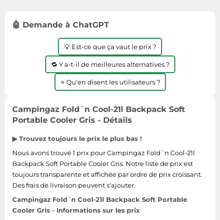
Informatique
Vélos
Taille-haies
Jeux électroniques
Vélos biking
🤖 Demande à ChatGPT
Techniques de mesure
Lave-linge
Vêtements de sport
Textiles de maison
💡 Est-ce que ça vaut le prix ?
Machines à coudre
Équipement outdoor
Tondeuses
Montres connectées
🔁 Y a-t-il de meilleures alternatives ?
Tronçonneuses
Médias
⭐ Qu'en disent les utilisateurs ?
Tuyaux d'arrosage
Objectifs photo
Éclairage
Campingaz Fold´n Cool-21l Backpack Soft
Ordinateurs portables
Portable Cooler Gris - Détails
Éviers
Photo
▶ Trouvez toujours le prix le plus bas !
Plaques de cuisson
Nous avons trouvé 1 prix pour Campingaz Fold´n Cool-21l
Reflex numériques
Backpack Soft Portable Cooler Gris. Notre liste de prix est
Robots de cuisine
toujours transparente et affichée par ordre de prix croissant.
Réfrigérateurs
Des frais de livraison peuvent s'ajouter.
Campingaz Fold´n Cool-21l Backpack Soft Portable
Smartphones
Cooler Gris - Informations sur les prix
Sèche-linge