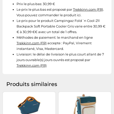
Prix le plus bas: 30,99 €
Tablettes tactiles
Le prix le plus bas est proposé par
Trekkinn.com (FR)
.
Tondeuses cheveux & barbe
Vous pouvez commander le produit ici.
Le prix pour le produit Campingaz Fold´n Cool-21l
Téléphonie
Backpack Soft Portable Cooler Gris varie entre 30,99 €
Téléviseurs
€ à 30,99 €€ avec un total de 1 offres.
Télévision & vidéo
Méthodes de paiement:
le marchand en ligne
Trekkinn.com (FR)
accepte : PayPal, Virement
Électroménager
instantané, Visa, Mastercard.
Livraison:
le délai de livraison le plus court allant de 7
jours ouvrable(s) jours ouvrés est proposé par
Trekkinn.com (FR)
Produits similaires