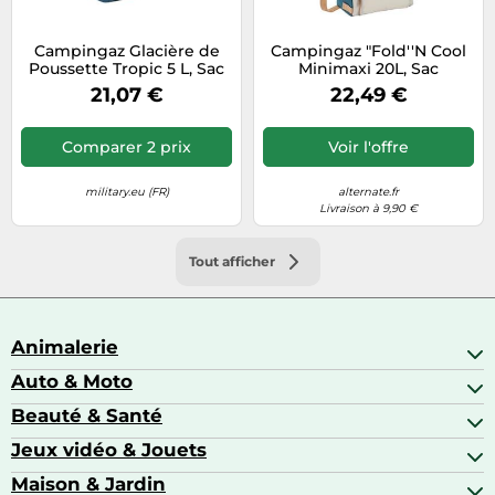
Campingaz Glacière de
Campingaz "Fold''N Cool
Poussette Tropic 5 L, Sac
Minimaxi 20L, Sac
Repas Isotherme Léger, 11
isotherme"
21,07 €
22,49 €
Heures de
Refroidissement, Idéal
Pour les Aliments, les
Comparer 2 prix
Voir l'offre
Pique-Nique et les
Boissons
military.eu (FR)
alternate.fr
Livraison à 9,90 €
Tout afficher
Animalerie
Auto & Moto
Abris pour animaux sauvages
Aquariophilie
Beauté & Santé
Accessoires auto
Colliers GPS
Attelage & portage
Jeux vidéo & Jouets
Alimentation bébé
Matériel orthopédique pour animaux
Autoradios
Amour & contraception
Maison & Jardin
Accessoires de gaming