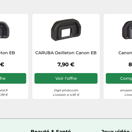
eton EB
CARUBA Oeilleton Canon EB
Canon
 €
7,90 €
8
ffre
Voir l'offre
Compa
ist.fr
Digit-photo.com
amazon-
3,99 €
Livraison à 4,90 €
Livra
Beauté & Santé
Jeux vidéo 