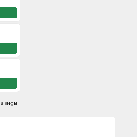
e
e
e
u illégal