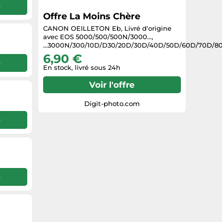
e
Offre La Moins Chère
CANON OEILLETON Eb, Livré d'origine
avec EOS 5000/500/500N/3000...,
...3000N/300/10D/D30/20D/30D/40D/50D/60D/70D/80
6,90 €
e
En stock, livré sous 24h
Voir l'offre
Digit-photo.com
e
e