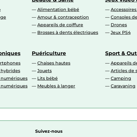
o
Alimentation bébé
Accessoire
age
Amour & contraception
Consoles de
Appareils de coiffure
Drones
Brosses à dents électriques
Jeux PS4
roniques
Puériculture
Sport & Ou
artphones
Chaises hautes
Appareils de
 hybrides
Jouets
Articles de 
o numériques
Lits bébé
Camping
o numériques
Meubles à langer
Caravaning
Suivez-nous