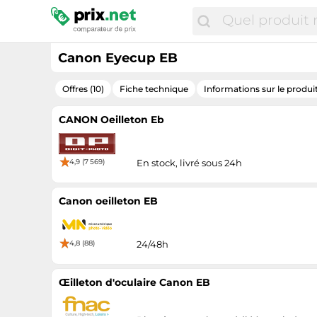
Canon Eyecup EB
Offres (10)
Fiche technique
Informations sur le produi
CANON Oeilleton Eb
4,9 (7 569)
En stock, livré sous 24h
Canon oeilleton EB
4,8 (88)
24/48h
Œilleton d'oculaire Canon EB