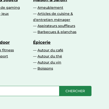
s de gaming
Ameublement
 jeux
Articles de cuisine &
d'entretien ménager
Aspirateurs souffleurs
Barbecues & planchas
tdoor
Épicerie
 fitness
Autour du café
sport
Autour du thé
Autour du vin
Boissons
CHERCHER