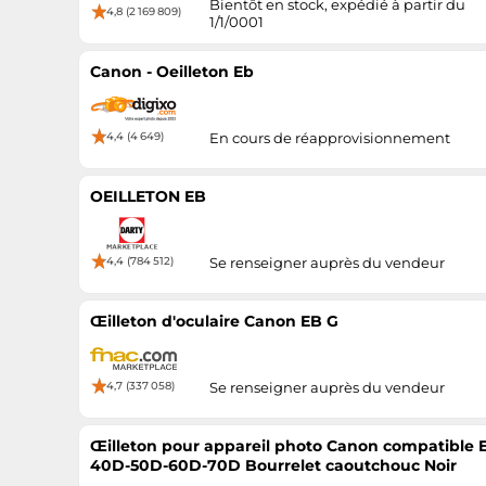
Bientôt en stock, expédié à partir du
4,8 (2 169 809)
1/1/0001
Canon - Oeilleton Eb
4,4 (4 649)
En cours de réapprovisionnement
OEILLETON EB
4,4 (784 512)
Se renseigner auprès du vendeur
Œilleton d'oculaire Canon EB G
4,7 (337 058)
Se renseigner auprès du vendeur
Œilleton pour appareil photo Canon compatible
40D-50D-60D-70D Bourrelet caoutchouc Noir