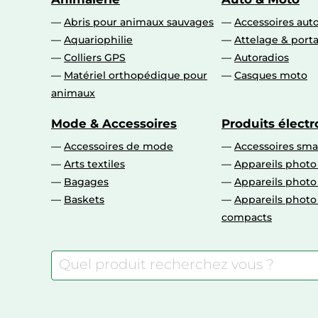
Abris pour animaux sauvages
Accessoires aut
Aquariophilie
Attelage & port
Colliers GPS
Autoradios
Matériel orthopédique pour
Casques moto
animaux
Mode & Accessoires
Produits élect
Accessoires de mode
Accessoires sm
Arts textiles
Appareils photo
Bagages
Appareils phot
Baskets
Appareils phot
compacts