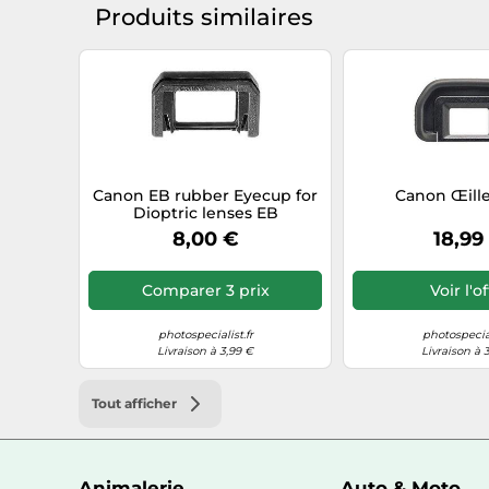
Produits similaires
Canon EB rubber Eyecup for
Canon Œill
Dioptric lenses EB
adaptateur d'objectifs
8,00 €
18,99
d'appareil photo
Comparer 3 prix
Voir l'o
photospecialist.fr
photospecial
Livraison à 3,99 €
Livraison à 
Tout afficher
Animalerie
Auto & Moto