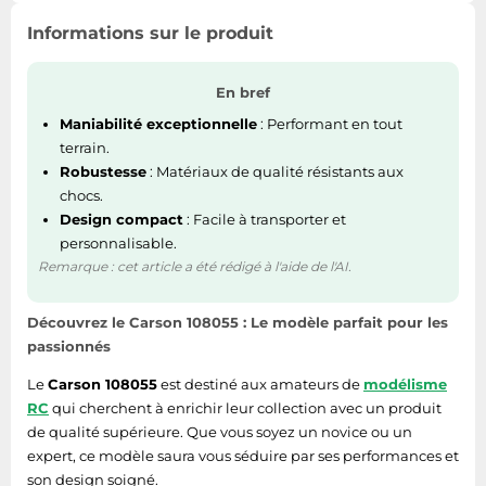
Tablettes tactiles
Informations sur le produit
Tondeuses cheveux & barbe
Téléphonie
En bref
Téléviseurs
Maniabilité exceptionnelle
: Performant en tout
terrain.
Télévision & vidéo
Robustesse
: Matériaux de qualité résistants aux
Électroménager
chocs.
Design compact
: Facile à transporter et
personnalisable.
Remarque : cet article a été rédigé à l'aide de l'AI.
Découvrez le Carson 108055 : Le modèle parfait pour les
passionnés
Le
Carson 108055
est destiné aux amateurs de
modélisme
RC
qui cherchent à enrichir leur collection avec un produit
de qualité supérieure. Que vous soyez un novice ou un
expert, ce modèle saura vous séduire par ses performances et
son design soigné.