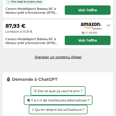
Informatique
Prix total le moins cher
Vélos
Taille-haies
Carson Modellsport Bateau RC à
Jeux électroniques
Voir l'offre
Vélos biking
Moteur prêt à fonctionner (RTR)
Techniques de mesure
455 mm, Bois
Lave-linge
2 à 3 jours ouvrés
Vêtements de sport
Textiles de maison
87,93 €
Machines à coudre
Équipement outdoor
Tondeuses
Livraison à 14,15 €
Montres connectées
1,7 (18 391)
Tronçonneuses
Carson Modellsport Bateau RC à
Voir l'offre
Médias
Moteur prêt à fonctionner (RTR)
455 mm, Bois
Tuyaux d'arrosage
Livraison sous 2 à 3 jours ouvrés
Objectifs photo
Éclairage
Signaler un contenu illégal
Ordinateurs portables
Éviers
Photo
Plaques de cuisson
🤖 Demande à ChatGPT
Reflex numériques
Robots de cuisine
💡 Est-ce que ça vaut le prix ?
Réfrigérateurs
🔁 Y a-t-il de meilleures alternatives ?
Smartphones
⭐ Qu'en disent les utilisateurs ?
Sèche-linge