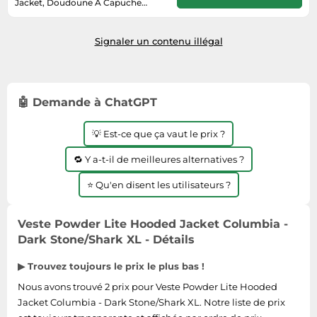
Informatique
Jacket, Doudoune À Capuche
Vélos
Homme, Dark Stone/Shark/Stone
2 à 3 jours ouvrés
Taille-haies
Green, Taille XL
Jeux électroniques
Vélos biking
Techniques de mesure
Signaler un contenu illégal
Lave-linge
Vêtements de sport
Textiles de maison
Machines à coudre
Équipement outdoor
Tondeuses
Montres connectées
🤖 Demande à ChatGPT
Tronçonneuses
Médias
Tuyaux d'arrosage
💡 Est-ce que ça vaut le prix ?
Objectifs photo
Éclairage
Ordinateurs portables
🔁 Y a-t-il de meilleures alternatives ?
Éviers
Photo
⭐ Qu'en disent les utilisateurs ?
Plaques de cuisson
Reflex numériques
Veste Powder Lite Hooded Jacket Columbia -
Dark Stone/Shark XL - Détails
Robots de cuisine
Réfrigérateurs
▶ Trouvez toujours le prix le plus bas !
Nous avons trouvé 2 prix pour Veste Powder Lite Hooded
Smartphones
Jacket Columbia - Dark Stone/Shark XL. Notre liste de prix
Sèche-linge