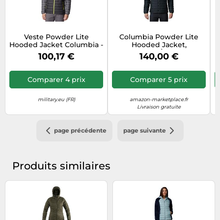
Veste Powder Lite
Columbia Powder Lite
Hooded Jacket Columbia -
Hooded Jacket,
Shark/City Grey S
Doudoune À Capuche
100,17 €
140,00 €
Homme, Black, Taille S
Comparer 4 prix
Comparer 5 prix
military.eu (FR)
amazon-marketplace.fr
Livraison gratuite
page précédente
page suivante
Produits similaires