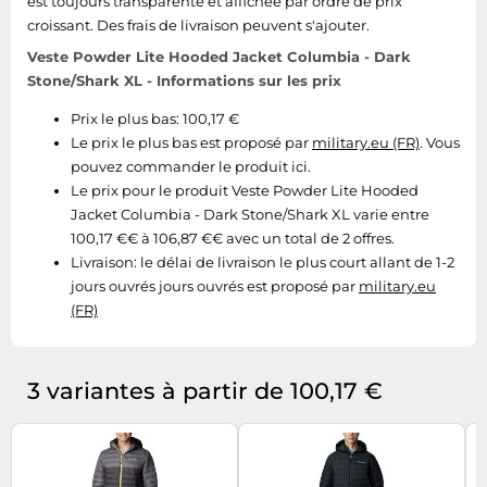
est toujours transparente et affichée par ordre de prix
Tablettes tactiles
croissant. Des frais de livraison peuvent s'ajouter.
Tondeuses cheveux & barbe
Veste Powder Lite Hooded Jacket Columbia - Dark
Stone/Shark XL - Informations sur les prix
Téléphonie
Prix le plus bas: 100,17 €
Téléviseurs
Le prix le plus bas est proposé par
military.eu (FR)
. Vous
Télévision & vidéo
pouvez commander le produit ici.
Le prix pour le produit Veste Powder Lite Hooded
Électroménager
Jacket Columbia - Dark Stone/Shark XL varie entre
100,17 €€ à 106,87 €€ avec un total de 2 offres.
Livraison:
le délai de livraison le plus court allant de 1-2
jours ouvrés jours ouvrés est proposé par
military.eu
(FR)
3 variantes à partir de 100,17 €