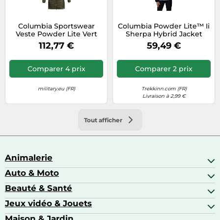
Columbia Sportswear
Columbia Powder Lite™ Ii
Veste Powder Lite Vert
Sherpa Hybrid Jacket
olive Femme Taille S
Bleu L Femme
112,77 €
59,49 €
Comparer 4 prix
Comparer 2 prix
military.eu (FR)
Trekkinn.com (FR)
Livraison à 2,99 €
Tout afficher
Animalerie
Auto & Moto
Abris pour animaux sauvages
Aquariophilie
Beauté & Santé
Accessoires auto
Colliers GPS
Attelage & portage
Jeux vidéo & Jouets
Alimentation bébé
Matériel orthopédique pour animaux
Autoradios
Amour & contraception
Maison & Jardin
Accessoires de gaming