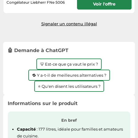
Informatique
Congélateur Liebherr FNe 5006
Vélos
Voir l'offre
Taille-haies
Jeux électroniques
Habituellement expédié sous 9 à 10
Vélos biking
jours
Techniques de mesure
Lave-linge
Vêtements de sport
Signaler un contenu illégal
Textiles de maison
Machines à coudre
Équipement outdoor
Tondeuses
Montres connectées
Tronçonneuses
Médias
🤖 Demande à ChatGPT
Tuyaux d'arrosage
Objectifs photo
💡 Est-ce que ça vaut le prix ?
Éclairage
Ordinateurs portables
Éviers
🔁 Y a-t-il de meilleures alternatives ?
Photo
⭐ Qu'en disent les utilisateurs ?
Plaques de cuisson
Reflex numériques
Informations sur le produit
Robots de cuisine
Réfrigérateurs
En bref
Smartphones
Capacité
: 177 litres, idéale pour familles et amateurs
Sèche-linge
de cuisine.