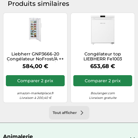
Produits similaires
Liebherr GNP3666-20
Congélateur top
Congélateur NoFrost/A ++
LIEBHERR Fe1003
/ 175,1 cm de hauteur / 180
584,00 €
653,68 €
kWh / 304 L Partie
congélateur
Comparer 2 prix
Comparer 2 prix
amazon-marketplace.fr
Boulanger.com
Livraison à 200,40 €
Livraison gratuite
Tout afficher
Animalerie