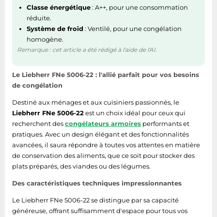
Classe énergétique
: A++, pour une consommation
Tablettes tactiles
réduite.
Tondeuses cheveux & barbe
Système de froid
: Ventilé, pour une congélation
homogène.
Téléphonie
Remarque : cet article a été rédigé à l'aide de l'AI.
Téléviseurs
Télévision & vidéo
Le Liebherr FNe 5006-22 : l'allié parfait pour vos besoins
Électroménager
de congélation
Destiné aux ménages et aux cuisiniers passionnés, le
Liebherr FNe 5006-22
est un choix idéal pour ceux qui
recherchent des
congélateurs armoires
performants et
pratiques. Avec un design élégant et des fonctionnalités
avancées, il saura répondre à toutes vos attentes en matière
de conservation des aliments, que ce soit pour stocker des
plats préparés, des viandes ou des légumes.
Des caractéristiques techniques impressionnantes
Le Liebherr FNe 5006-22 se distingue par sa capacité
généreuse, offrant suffisamment d'espace pour tous vos