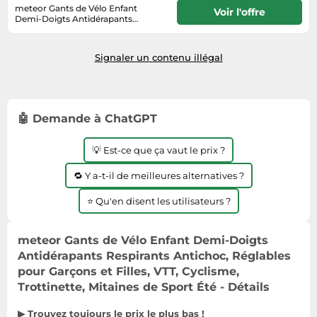
Informatique
meteor Gants de Vélo Enfant
Vélos
Voir l'offre
Demi-Doigts Antidérapants
Taille-haies
Jeux électroniques
Respirants Antichoc, Réglables
Vélos biking
En stock. Livraison Express possible
pour Garçons et Filles, VTT,
Techniques de mesure
avec Amazon Premium.
Lave-linge
Cyclisme, Trottinette, Mitaines de
Vêtements de sport
Signaler un contenu illégal
Sport Été
Textiles de maison
Machines à coudre
Équipement outdoor
Tondeuses
Montres connectées
Tronçonneuses
Médias
🤖 Demande à ChatGPT
Tuyaux d'arrosage
Objectifs photo
💡 Est-ce que ça vaut le prix ?
Éclairage
Ordinateurs portables
Éviers
🔁 Y a-t-il de meilleures alternatives ?
Photo
Plaques de cuisson
⭐ Qu'en disent les utilisateurs ?
Reflex numériques
meteor Gants de Vélo Enfant Demi-Doigts
Robots de cuisine
Antidérapants Respirants Antichoc, Réglables
Réfrigérateurs
pour Garçons et Filles, VTT, Cyclisme,
Trottinette, Mitaines de Sport Été - Détails
Smartphones
Sèche-linge
▶ Trouvez toujours le prix le plus bas !