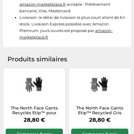
amazon-marketplace.fr
accepte : Prélèvement
bancaire, Visa, Mastercard.
Livraison:
le délai de livraison le plus court allant de En
stock. Livraison Express possible avec Amazon
Premium. jours ouvrés est proposé par
amazon-
marketplace.fr
Produits similaires
The North Face Gants
The North Face Gants
Recyclés Etip™ pour
Etip™ Recycled Gris
enfant Gris/Noir/Blanc
Enfants XL
28,80 €
28,80 €
Taille S
Comparer 8 prix
Comparer 8 prix