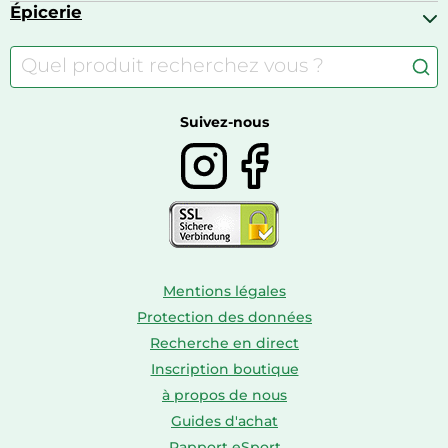
Appareils photo numériques
Jouets
Épicerie
Appareils de fitness
Appareils photo numériques compacts
Lits bébé
Articles de sport
Autour du café
Meubles à langer
Camping
Autour du thé
Caravaning
Autour du vin
Boissons
Suivez-nous
Mentions légales
Protection des données
Recherche en direct
Inscription boutique
à propos de nous
Guides d'achat
Rapport eSport