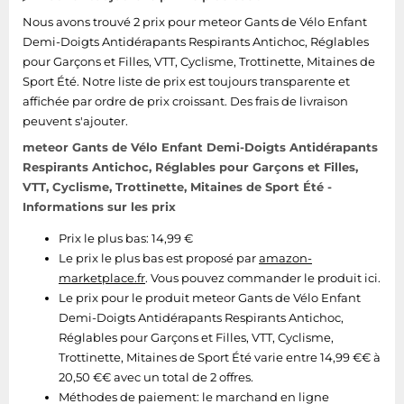
Tablettes tactiles
Nous avons trouvé 2 prix pour meteor Gants de Vélo Enfant
Demi-Doigts Antidérapants Respirants Antichoc, Réglables
Tondeuses cheveux & barbe
pour Garçons et Filles, VTT, Cyclisme, Trottinette, Mitaines de
Téléphonie
Sport Été. Notre liste de prix est toujours transparente et
affichée par ordre de prix croissant. Des frais de livraison
Téléviseurs
peuvent s'ajouter.
Télévision & vidéo
meteor Gants de Vélo Enfant Demi-Doigts Antidérapants
Électroménager
Respirants Antichoc, Réglables pour Garçons et Filles,
VTT, Cyclisme, Trottinette, Mitaines de Sport Été -
Informations sur les prix
Prix le plus bas: 14,99 €
Le prix le plus bas est proposé par
amazon-
marketplace.fr
. Vous pouvez commander le produit ici.
Le prix pour le produit meteor Gants de Vélo Enfant
Demi-Doigts Antidérapants Respirants Antichoc,
Réglables pour Garçons et Filles, VTT, Cyclisme,
Trottinette, Mitaines de Sport Été varie entre 14,99 €€ à
20,50 €€ avec un total de 2 offres.
Méthodes de paiement:
le marchand en ligne