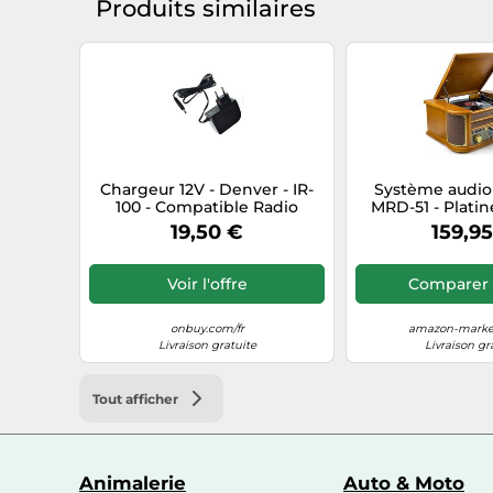
Produits similaires
Chargeur 12V - Denver - IR-
Système audio
100 - Compatible Radio
MRD-51 - Platine
Internet - Alimentation -
Bois
19,50 €
159,9
Tension 12V
Voir l'offre
Comparer 
onbuy.com/fr
amazon-market
Livraison gratuite
Livraison gr
Tout afficher
Animalerie
Auto & Moto