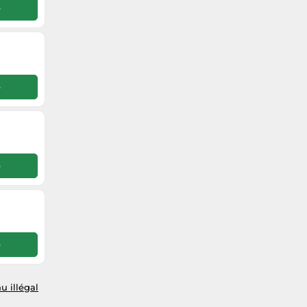
e
e
e
e
u illégal