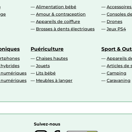
o
Alimentation bébé
Accessoire
age
Amour & contraception
Consoles de
Appareils de coiffure
Drones
Brosses à dents électriques
Jeux PS4
roniques
Puériculture
Sport & Ou
artphones
Chaises hautes
Appareils de
 hybrides
Jouets
Articles de 
o numériques
Lits bébé
Camping
o numériques
Meubles à langer
Caravaning
Suivez-nous