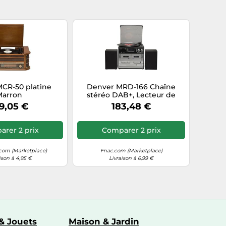
CR-50 platine
Denver MRD-166 Chaîne
Marron
stéréo DAB+, Lecteur de
disque, SD, FM, USB, fonction
9,05 €
183,48 €
enregistrement 2 x 2 W noir
rer 2 prix
Comparer 2 prix
com (Marketplace)
Fnac.com (Marketplace)
ison à 4,95 €
Livraison à 6,99 €
& Jouets
Maison & Jardin