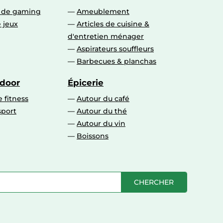
s de gaming
Ameublement
 jeux
Articles de cuisine &
d'entretien ménager
Aspirateurs souffleurs
Barbecues & planchas
tdoor
Épicerie
 fitness
Autour du café
sport
Autour du thé
Autour du vin
Boissons
CHERCHER