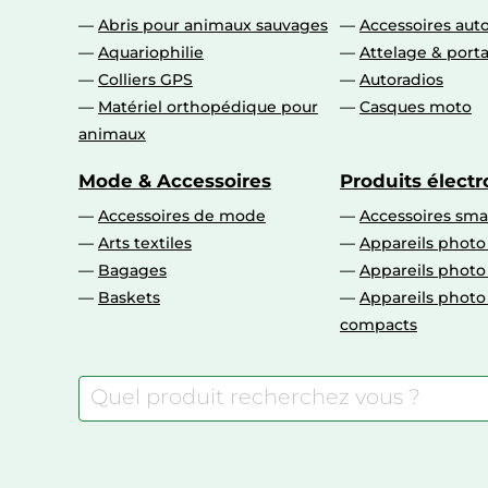
Abris pour animaux sauvages
Accessoires aut
Aquariophilie
Attelage & port
Colliers GPS
Autoradios
Matériel orthopédique pour
Casques moto
animaux
Mode & Accessoires
Produits élect
Accessoires de mode
Accessoires sm
Arts textiles
Appareils photo
Bagages
Appareils phot
Baskets
Appareils phot
compacts