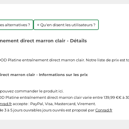
res alternatives ?
⭐ Qu'en disent les utilisateurs ?
ment direct marron clair - Détails
latine entraînement direct marron clair. Notre liste de prix est tou
t marron clair - Informations sur les prix
s pouvez commander le produit ici.
latine entraînement direct marron clair varie entre 139,99 €€ à 302,
nrad.fr
accepte : PayPal, Visa, Mastercard, Virement.
 de 3 à 5 jours ouvrables jours ouvrés est proposé par
Conrad.fr