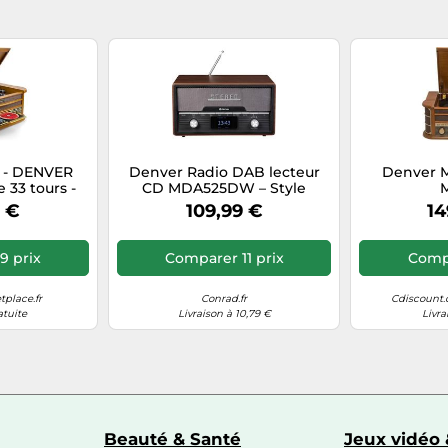
 - DENVER
Denver Radio DAB lecteur
Denver M
 33 tours -
CD MDA525DW – Style
vintage, Bluetooth, 20
5 €
109,99 €
14
stations préréglées,
DAB/FM/AUX
9 prix
Comparer 11 prix
Compa
place.fr
Conrad.fr
Cdiscount.
atuite
Livraison à 10,79 €
Livra
Beauté & Santé
Jeux vidéo 