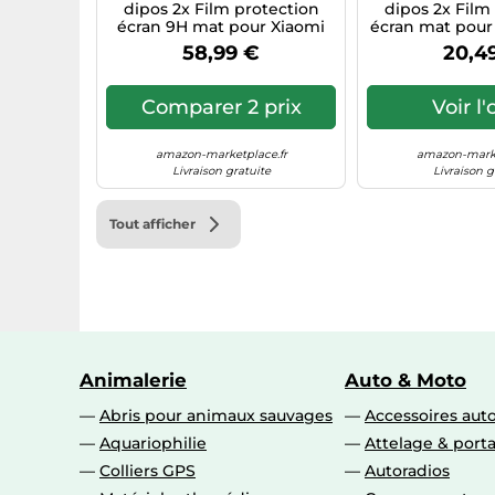
dipos 2x Film protection
dipos 2x Film
écran 9H mat pour Xiaomi
écran mat pou
RedmiBook 16 16.1 Zoll
58,99 €
20,4
Comparer 2 prix
Voir l'
amazon-marketplace.fr
amazon-marke
Livraison gratuite
Livraison g
Tout afficher
Animalerie
Auto & Moto
Abris pour animaux sauvages
Accessoires aut
Aquariophilie
Attelage & port
Colliers GPS
Autoradios