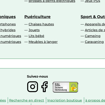
Brosses à dents électriques
Jeux PS4
roniques
Puériculture
Sport & Ou
artphones
Chaises hautes
Appareils de
 hybrides
Jouets
Articles de 
o numériques
Lits bébé
Camping
o numériques
Meubles à langer
Caravaning
Suivez-nous
nées
Recherche en direct
Inscription boutique
à propos d