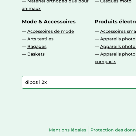
Matériel orthopédique pour
Casques moto
animaux
Mode & Accessoires
Produits élect
Accessoires de mode
Accessoires sm
Arts textiles
Appareils photo
Bagages
Appareils phot
Baskets
Appareils phot
compacts
Mentions légales
Protection des don