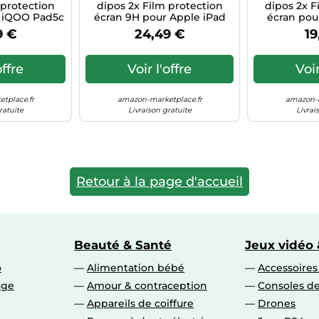
 protection
dipos 2x Film protection
dipos 2x F
r iQOO Pad5c
écran 9H pour Apple iPad
écran pou
Pro M5 11 Zoll
9 €
24,49 €
19
offre
Voir l'offre
Voir
tplace.fr
amazon-marketplace.fr
amazon-m
ratuite
Livraison gratuite
Livrai
Retour à la page d'accueil
Beauté & Santé
Jeux vidéo 
o
Alimentation bébé
Accessoire
age
Amour & contraception
Consoles de
Appareils de coiffure
Drones