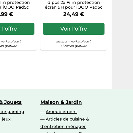
ilm protection
dipos 2x Film protection
r iQOO Pad5c
écran 9H pour iQOO Pad5c
,99 €
24,49 €
 l'offre
Voir l'offre
arketplace.fr
amazon-marketplace.fr
son gratuite
Livraison gratuite
& Jouets
Maison & Jardin
s de gaming
Ameublement
 jeux
Articles de cuisine &
d'entretien ménager