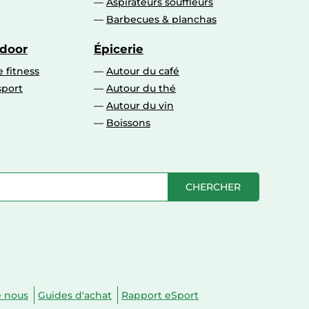
Aspirateurs souffleurs
Barbecues & planchas
tdoor
Épicerie
 fitness
Autour du café
sport
Autour du thé
Autour du vin
Boissons
CHERCHER
e nous
Guides d'achat
Rapport eSport