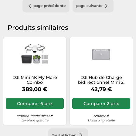
page précédente
page suivante
Produits similaires
DJI Mini 4K Fly More
DJI Hub de Charge
Combo
bidirectionnel Mini 2,
Compatibilité: DJI Mini 2
389,00 €
42,79 €
SE, DJI Mini 4K, DJI Mini 2,
DJI Mini SE
Comparer 6 prix
Comparer 2 prix
amazon-marketplace.fr
Amazon.fr
Livraison gratuite
Livraison gratuite
Tout afficher