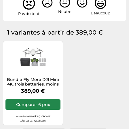
Neutre
Beaucoup
Pas du tout
1 variantes à partir de 389,00 €
Bundle Fly More DJI Mini
4K, trois batteries, moins
de 249 g
389,00 €
Comparer 6 prix
amazon-marketplace.fr
Livraison gratuite