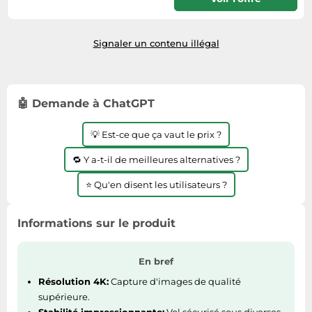
Tablettes tactiles
Se renseigner auprès du vendeur
Tondeuses cheveux & barbe
Signaler un contenu illégal
Téléphonie
Téléviseurs
Télévision & vidéo
🤖 Demande à ChatGPT
Électroménager
💡 Est-ce que ça vaut le prix ?
🔁 Y a-t-il de meilleures alternatives ?
⭐ Qu'en disent les utilisateurs ?
Informations sur le produit
En bref
Résolution 4K:
Capture d'images de qualité
supérieure.