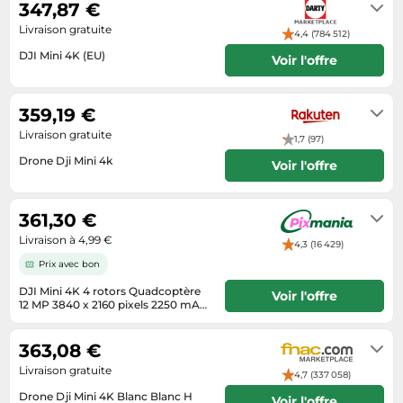
Informatique
347,87 €
Vélos
Taille-haies
Livraison gratuite
Jeux électroniques
4,4 (784 512)
Vélos biking
Techniques de mesure
DJI Mini 4K (EU)
Lave-linge
Voir l'offre
Vêtements de sport
Textiles de maison
Se renseigner auprès du vendeur
Machines à coudre
Équipement outdoor
Tondeuses
359,19 €
Montres connectées
Livraison gratuite
Tronçonneuses
1,7 (97)
Médias
Drone Dji Mini 4k
Tuyaux d'arrosage
Voir l'offre
Objectifs photo
Livraison sous 3 à 5 jours
Éclairage
Ordinateurs portables
361,30 €
Éviers
Photo
Livraison à 4,99 €
4,3 (16 429)
Plaques de cuisson
Prix avec bon
Reflex numériques
DJI Mini 4K 4 rotors Quadcoptère
Voir l'offre
12 MP 3840 x 2160 pixels 2250 mAh
Robots de cuisine
Gris
5 jours ouvrés
Réfrigérateurs
363,08 €
Smartphones
Livraison gratuite
4,7 (337 058)
Sèche-linge
Drone Dji Mini 4K Blanc Blanc H
Voir l'offre