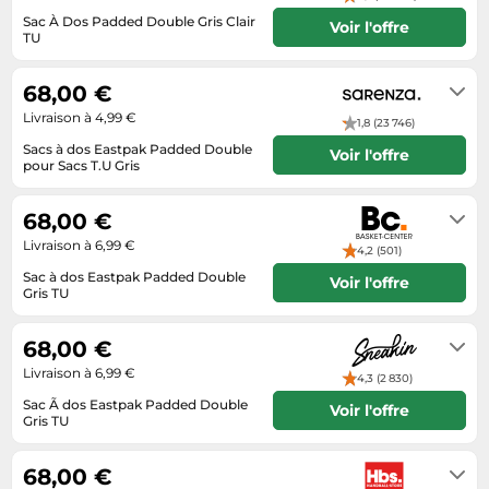
Informatique
Vélos
Sac À Dos Padded Double Gris Clair
Voir l'offre
Taille-haies
Jeux électroniques
TU
Vélos biking
4 jours
Techniques de mesure
Lave-linge
Vêtements de sport
68,00 €
Textiles de maison
Machines à coudre
Équipement outdoor
Livraison à 4,99 €
1,8 (23 746)
Tondeuses
Montres connectées
Sacs à dos Eastpak Padded Double
Voir l'offre
Tronçonneuses
pour Sacs T.U Gris
Médias
24h
Tuyaux d'arrosage
Objectifs photo
68,00 €
Éclairage
Ordinateurs portables
Livraison à 6,99 €
4,2 (501)
Éviers
Photo
Sac à dos Eastpak Padded Double
Voir l'offre
Gris TU
Plaques de cuisson
5 à 7 jours ouvrés
Reflex numériques
68,00 €
Livraison à 6,99 €
Robots de cuisine
4,3 (2 830)
Sac Ã dos Eastpak Padded Double
Voir l'offre
Réfrigérateurs
Gris TU
5 jours ouvrables
Smartphones
68,00 €
Sèche-linge