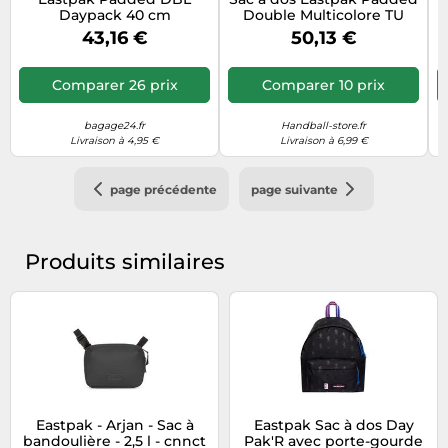
Daypack 40 cm
Double Multicolore TU
Compartiment pour
43,16 €
50,13 €
ordinateur portable noir
Comparer 26 prix
Comparer 10 prix
bagage24.fr
Handball-store.fr
Livraison à 4,95 €
Livraison à 6,99 €
page précédente
page suivante
Produits similaires
Eastpak - Arjan - Sac à
Eastpak Sac à dos Day
bandoulière - 2,5 l - cnnct
Pak'R avec porte-gourde