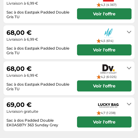
Livraison à 6,99 €
4,3 (4 367)
Tablettes tactiles
Sac à dos Eastpak Padded Double
Voir l'offre
Tondeuses cheveux & barbe
Gris TU
3 à 5 jours ouvrés
Téléphonie
68,00 €
Téléviseurs
Livraison à 6,99 €
4,5 (614)
Télévision & vidéo
Sac à dos Eastpak Padded Double
Voir l'offre
Gris TU
Électroménager
3 à 5 jours ouvrés
68,00 €
Livraison à 6,99 €
4,2 (6 025)
Sac à dos Eastpak Padded Double
Voir l'offre
Gris TU
5 à 7 jours ouvrés
69,00 €
Livraison gratuite
4,7 (1 238)
Sac à dos Padded Double
Voir l'offre
EK0A5B7Y 363 Sunday Grey
1-3 jours