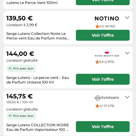
Informatique
Lutens Le Perce-Vent 100ml
Vélos
Livraison sous 3 a 5 jours
Taille-haies
Jeux électroniques
Vélos biking
139,50 €
Techniques de mesure
Lave-linge
Vêtements de sport
Livraison à 3,99 €
4,3 (16 192)
Textiles de maison
Machines à coudre
Équipement outdoor
Serge Lutens Collection Noire Le
Voir l'offre
Tondeuses
Perce-vent Eau de Parfum mixte
Montres connectées
100 ml
Livrable entre 3 et 5 jours après
Tronçonneuses
réception du paiement
Médias
144,00 €
Tuyaux d'arrosage
Objectifs photo
Livraison gratuite
3,9 (2 975)
Éclairage
Ordinateurs portables
Prix avec bon
Éviers
Photo
Serge Lutens - Le perce-vent - Eau
Voir l'offre
de Parfum Unisexe 100 ml
Plaques de cuisson
1 à 3 jours ouvrés
145,75 €
Reflex numériques
155,05 € / 100 ml
Robots de cuisine
4,1 (7 479)
Livraison gratuite
Réfrigérateurs
Prix avec bon
Smartphones
Serge Lutens COLLECTION NOIRE
Voir l'offre
Eau de Parfum Vaporisateur 100 ml
Sèche-linge
100 ml
Délai de livraison : 3-4 jours