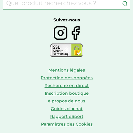
Meubles à langer
Camping
Autour du thé
Caravaning
Autour du vin
Boissons
Suivez-nous
Mentions légales
Protection des données
Recherche en direct
Inscription boutique
à propos de nous
Guides d'achat
Rapport eSport
Paramètres des Cookies