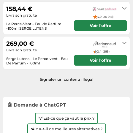
ouvrables
Tablettes tactiles
158,44 €
Livraison gratuite
Tondeuses cheveux & barbe
4,9 (20 918)
Le Perce-Vent - Eau de Parfum
Téléphonie
Voir l'offre
-100ml SERGE LUTENS
Voir site marchand
Téléviseurs
269,00 €
Télévision & vidéo
Livraison gratuite
2,4 (285)
Électroménager
Serge Lutens - Le Perce-vent - Eau
Voir l'offre
De Parfum - 100ml
Délai de livraison : 2 à 4 jours
ouvrés
Signaler un contenu illégal
🤖 Demande à ChatGPT
💡 Est-ce que ça vaut le prix ?
🔁 Y a-t-il de meilleures alternatives ?