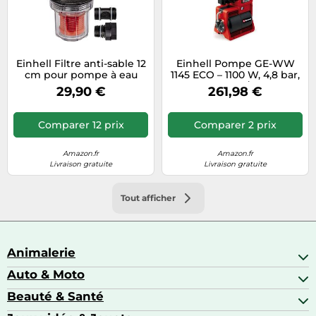
Einhell Filtre anti-sable 12
Einhell Pompe GE-WW
cm pour pompe à eau
1145 ECO – 1100 W, 4,8 bar,
avec cartouche
4500 l/h
29,90 €
261,98 €
Comparer 12 prix
Comparer 2 prix
Amazon.fr
Amazon.fr
Livraison gratuite
Livraison gratuite
Tout afficher
Animalerie
Auto & Moto
Abris pour animaux sauvages
Aquariophilie
Beauté & Santé
Accessoires auto
Colliers GPS
Attelage & portage