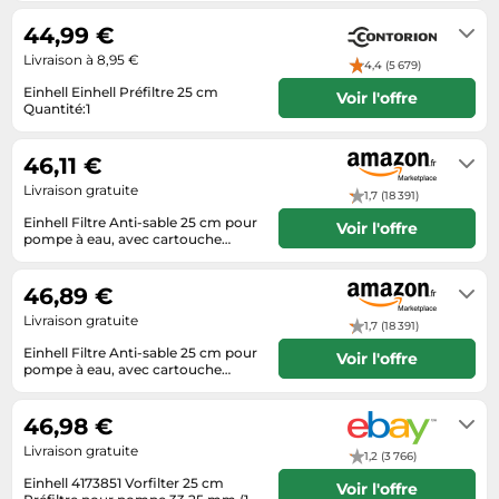
connexion R1, 25 cm)
jours
Tablettes tactiles
44,99 €
Tondeuses cheveux & barbe
Livraison à 8,95 €
4,4 (5 679)
Téléphonie
Einhell Einhell Préfiltre 25 cm
Voir l'offre
Quantité:1
Téléviseurs
2-4 jours ouvrés
46,11 €
Télévision & vidéo
Livraison gratuite
Électroménager
1,7 (18 391)
Einhell Filtre Anti-sable 25 cm pour
Voir l'offre
pompe à eau, avec cartouche
(filetage laiton, 2 raccords de
Livraison sous 2 à 3 jours ouvrés
connexion R1, 25 cm)
46,89 €
Livraison gratuite
1,7 (18 391)
Einhell Filtre Anti-sable 25 cm pour
Voir l'offre
pompe à eau, avec cartouche
(filetage laiton, 2 raccords de
Livraison sous 2 à 3 jours ouvrés
connexion R1, 25 cm)
46,98 €
Livraison gratuite
1,2 (3 766)
Einhell 4173851 Vorfilter 25 cm
Voir l'offre