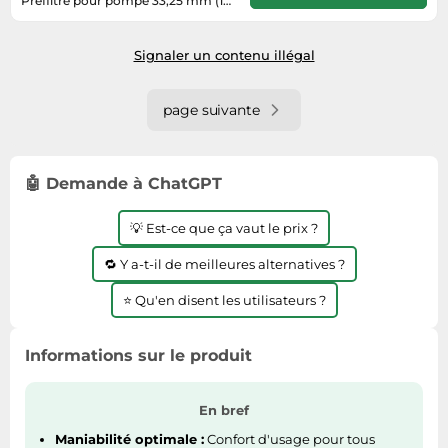
Préfiltre pour pompe 33,25 mm (1)
(filet ext.),
Livrera sous 3 - 8 jours ouvrables
après réception du paiement.
Signaler un contenu illégal
page suivante
🤖 Demande à ChatGPT
💡 Est-ce que ça vaut le prix ?
🔁 Y a-t-il de meilleures alternatives ?
⭐ Qu'en disent les utilisateurs ?
Informations sur le produit
En bref
Maniabilité optimale :
Confort d'usage pour tous