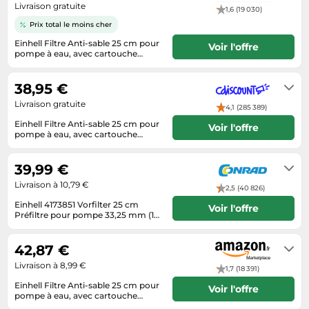
Informatique
Livraison gratuite
Vélos
1,6 (19 030)
Taille-haies
Jeux électroniques
Prix total le moins cher
Vélos biking
Techniques de mesure
Einhell Filtre Anti-sable 25 cm pour
Lave-linge
Voir l'offre
Vêtements de sport
pompe à eau, avec cartouche
Textiles de maison
(filetage laiton, 2 raccords de
2 à 3 jours ouvrés
Machines à coudre
Équipement outdoor
connexion R1, 25 cm)
Tondeuses
38,95 €
Montres connectées
Tronçonneuses
Livraison gratuite
4,1 (285 389)
Médias
Einhell Filtre Anti-sable 25 cm pour
Tuyaux d'arrosage
Voir l'offre
Objectifs photo
pompe à eau, avec cartouche
(filetage laiton, 2 raccords de
Éclairage
2 à 4 jours
Ordinateurs portables
connexion R1, 25 cm)
39,99 €
Éviers
Photo
Livraison à 10,79 €
2,5 (40 826)
Plaques de cuisson
Einhell 4173851 Vorfilter 25 cm
Voir l'offre
Préfiltre pour pompe 33,25 mm (1)
Reflex numériques
(filet ext.), 25 mm (1) (filet. int.)
3 à 5 jours ouvrables
plastique
Robots de cuisine
42,87 €
Réfrigérateurs
Livraison à 8,99 €
1,7 (18 391)
Smartphones
Einhell Filtre Anti-sable 25 cm pour
Voir l'offre
pompe à eau, avec cartouche
Sèche-linge
(filetage laiton, 2 raccords de
Habituellement expédié sous 4 à 5