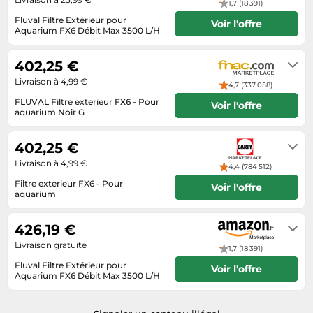
1,7 (18 391)
Tablettes tactiles
Fluval Filtre Extérieur pour
Voir l'offre
Aquarium FX6 Débit Max 3500 L/H
Tondeuses cheveux & barbe
Habituellement expédié sous 3 à 4
jours
Téléphonie
402,25 €
Téléviseurs
Livraison à 4,99 €
4,7 (337 058)
Télévision & vidéo
FLUVAL Filtre exterieur FX6 - Pour
Voir l'offre
aquarium Noir G
Électroménager
Se renseigner auprès du vendeur
402,25 €
Livraison à 4,99 €
4,4 (784 512)
Filtre exterieur FX6 - Pour
Voir l'offre
aquarium
Se renseigner auprès du vendeur
426,19 €
Livraison gratuite
1,7 (18 391)
Fluval Filtre Extérieur pour
Voir l'offre
Aquarium FX6 Débit Max 3500 L/H
En stock. Livraison Express possible
avec Amazon Premium.