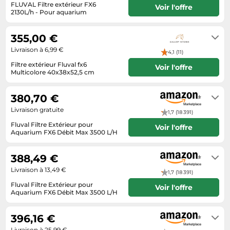
Informatique
FLUVAL Filtre extérieur FX6
Vélos
Voir l'offre
2130L/h - Pour aquarium
Taille-haies
Jeux électroniques
6 à 8 jours
Vélos biking
Techniques de mesure
Lave-linge
355,00 €
Vêtements de sport
Textiles de maison
Machines à coudre
Livraison à 6,99 €
4,1 (11)
Équipement outdoor
Tondeuses
Filtre extérieur Fluval fx6
Montres connectées
Voir l'offre
Multicolore 40x38x52,5 cm
Tronçonneuses
Médias
5 à 7 jours ouvrés
Tuyaux d'arrosage
380,70 €
Objectifs photo
Éclairage
Livraison gratuite
1,7 (18 391)
Ordinateurs portables
Fluval Filtre Extérieur pour
Éviers
Voir l'offre
Photo
Aquarium FX6 Débit Max 3500 L/H
Habituellement expédié sous 2 à 3
Plaques de cuisson
jours
388,49 €
Reflex numériques
Livraison à 13,49 €
1,7 (18 391)
Robots de cuisine
Fluval Filtre Extérieur pour
Voir l'offre
Aquarium FX6 Débit Max 3500 L/H
Réfrigérateurs
Livraison sous 2 à 3 jours ouvrés
Smartphones
396,16 €
Sèche-linge
Livraison à 25,99 €