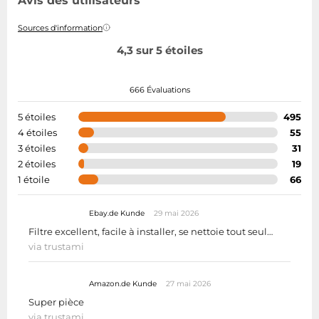
Avis des utilisateurs
Sources d'information
4,3 sur 5 étoiles
666 Évaluations
5 étoiles
495
4 étoiles
55
3 étoiles
31
2 étoiles
19
1 étoile
66
Ebay.de Kunde
29 mai 2026
Filtre excellent, facile à installer, se nettoie tout seul…
via trustami
Amazon.de Kunde
27 mai 2026
Super pièce
via trustami