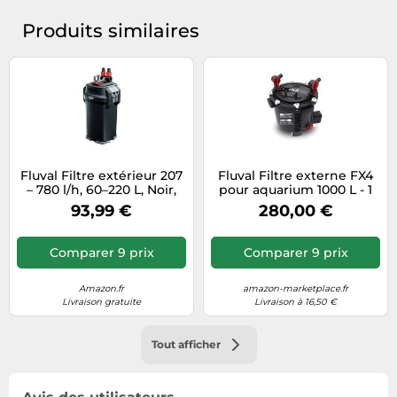
Produits similaires
Fluval Filtre extérieur 207
Fluval Filtre externe FX4
– 780 l/h, 60–220 L, Noir,
pour aquarium 1000 L - 1
19×18×42 cm
pièce
93,99 €
280,00 €
Comparer 9 prix
Comparer 9 prix
Amazon.fr
amazon-marketplace.fr
Livraison gratuite
Livraison à 16,50 €
Tout afficher