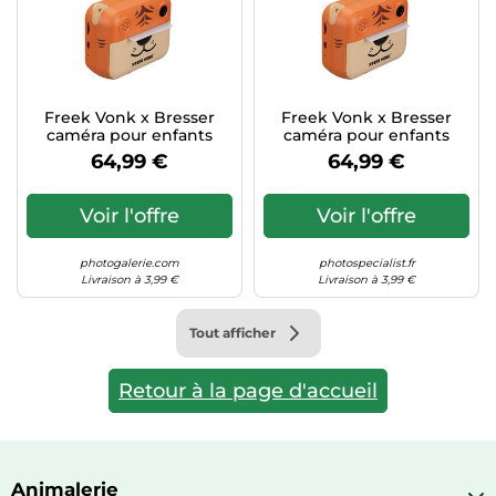
Informatique
Vélos
Taille-haies
Jeux électroniques
Vélos biking
Techniques de mesure
Lave-linge
Vêtements de sport
Textiles de maison
Machines à coudre
Équipement outdoor
Freek Vonk x Bresser
Freek Vonk x Bresser
Tondeuses
caméra pour enfants
caméra pour enfants
Montres connectées
64,99 €
64,99 €
Tronçonneuses
Médias
Tuyaux d'arrosage
Objectifs photo
Voir l'offre
Voir l'offre
Éclairage
Ordinateurs portables
photogalerie.com
photospecialist.fr
Éviers
Photo
Livraison à 3,99 €
Livraison à 3,99 €
Plaques de cuisson
Tout afficher
Reflex numériques
Robots de cuisine
Retour à la page d'accueil
Réfrigérateurs
Smartphones
Sèche-linge
Animalerie