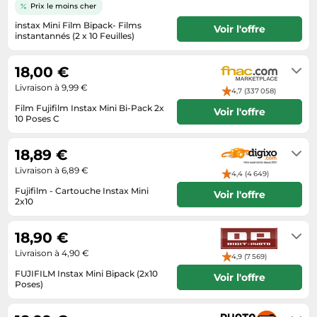
Informatique
Prix le moins cher
Vélos
Taille-haies
Jeux électroniques
instax Mini Film Bipack- Films
Voir l'offre
Vélos biking
instantannés (2 x 10 Feuilles)
Techniques de mesure
Lave-linge
2 à 3 jours ouvrés
Vêtements de sport
Textiles de maison
Machines à coudre
18,00 €
Équipement outdoor
Tondeuses
Livraison à 9,99 €
Montres connectées
4,7 (337 058)
Tronçonneuses
Film Fujifilm Instax Mini Bi-Pack 2x
Voir l'offre
Médias
10 Poses C
Tuyaux d'arrosage
Se renseigner auprès du vendeur
Objectifs photo
Éclairage
18,89 €
Ordinateurs portables
Livraison à 6,89 €
Éviers
4,4 (4 649)
Photo
Fujifilm - Cartouche Instax Mini
Voir l'offre
Plaques de cuisson
2x10
En stock (livré en 24/48h)
Reflex numériques
18,90 €
Robots de cuisine
Livraison à 4,90 €
4,9 (7 569)
Réfrigérateurs
FUJIFILM Instax Mini Bipack (2x10
Voir l'offre
Poses)
Smartphones
En réappro, disponible sous 3 à 7
jours (sauf en cas d'indisponibilité
Sèche-linge