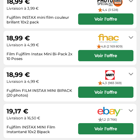
18,99 €
chez le fournisseur)
Tablettes tactiles
Livraison à 3,99 €
4,4 (3 528)
Tondeuses cheveux & barbe
Fujifilm INSTAX mini film couleur
Voir l'offre
brillant 10x2 pack
Téléphonie
3-4 jours ouvrables
Téléviseurs
18,99 €
Livraison à 4,99 €
Télévision & vidéo
4,8 (2 169 809)
Film Fujifilm Instax Mini Bi-Pack 2x
Électroménager
Voir l'offre
10 Poses
Sous réserve de disponibilité,
expédié sous 4 à 12 jours
18,99 €
Livraison à 4,99 €
4,3 (983 369)
Fujifilm FILM INSTAX MINI BIPACK
Voir l'offre
(20 photos)
Livré sous 10 à 13 jours
19,17 €
Livraison à 16,50 €
1,2 (3 766)
Fujifilm INSTAX MINI Film
Voir l'offre
Instantané 10x2 Bipack
Livrera sous 2 - 7 jours ouvrables