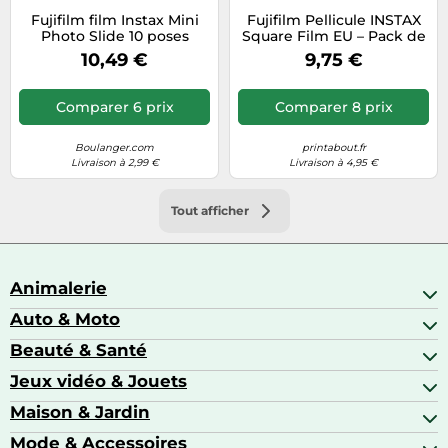
Fujifilm film Instax Mini
Fujifilm Pellicule INSTAX
Photo Slide 10 poses
Square Film EU – Pack de
10
10,49 €
9,75 €
Comparer 6 prix
Comparer 8 prix
Boulanger.com
printabout.fr
Livraison à 2,99 €
Livraison à 4,95 €
Tout afficher
Animalerie
Auto & Moto
Abris pour animaux sauvages
Aquariophilie
Beauté & Santé
Accessoires auto
Colliers GPS
Attelage & portage
Jeux vidéo & Jouets
Alimentation bébé
Matériel orthopédique pour animaux
Autoradios
Amour & contraception
Maison & Jardin
Accessoires de gaming
Casques moto
Appareils de coiffure
Consoles de jeux
Mode & Accessoires
Ameublement