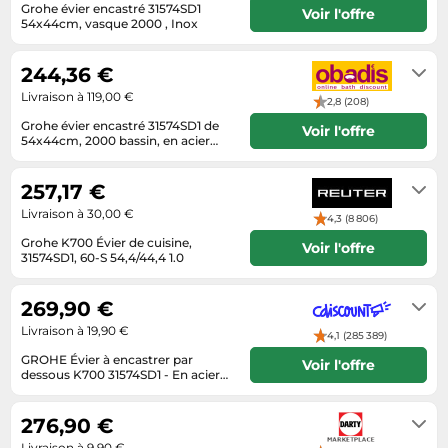
Informatique
Grohe évier encastré 31574SD1
Vélos
Voir l'offre
54x44cm, vasque 2000 , Inox
Taille-haies
Jeux électroniques
10-28 jours ouvrés
Vélos biking
Techniques de mesure
Lave-linge
244,36 €
Vêtements de sport
Textiles de maison
Machines à coudre
Livraison à 119,00 €
2,8 (208)
Équipement outdoor
Tondeuses
Grohe évier encastré 31574SD1 de
Montres connectées
Voir l'offre
54x44cm, 2000 bassin, en acier
Tronçonneuses
inoxydable
Médias
10-28 jours ouvrés
Tuyaux d'arrosage
257,17 €
Objectifs photo
Éclairage
Livraison à 30,00 €
4,3 (8 806)
Ordinateurs portables
Grohe K700 Évier de cuisine,
Éviers
Voir l'offre
Photo
31574SD1, 60-S 54,4/44,4 1.0
environ 1-3 jours
Plaques de cuisson
269,90 €
Reflex numériques
Livraison à 19,90 €
4,1 (285 389)
Robots de cuisine
GROHE Évier à encastrer par
Voir l'offre
dessous K700 31574SD1 - En acier
Réfrigérateurs
inoxydable
6 à 8 jours
Smartphones
276,90 €
Sèche-linge
Livraison à 9,90 €