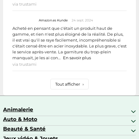
via trustami
Amazon.es Kunde
24 sept. 2024
Acheté en pensant que c'était un produit haut de
gamme, et rien n'est plus éloigné de la réalité. De plus,
il est vrai qu'il se raye facilement, incompréhensible si
c'était censé être en acier inoxydable. Le plus grave, c'est
le service après-vente. La garniture du trop-plein
manquait, je les ai con…
En savoir plus
via trustami
Tout afficher
›
Animalerie
Auto & Moto
Abris pour animaux sauvages
Aquariophilie
Beauté & Santé
Accessoires auto
Colliers GPS
Attelage & portage
Jeux vidéo & Jouets
Alimentation bébé