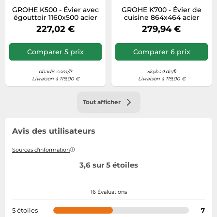
GROHE K500 - Évier avec
GROHE K700 - Évier de
égouttoir 1160x500 acier
cuisine 864x464 acier
inoxydable satiné
inoxydable satiné
227,02 €
279,94 €
Comparer 5 prix
Comparer 6 prix
obadis.com/fr
Skybad.de/fr
Livraison à 119,00 €
Livraison à 119,00 €
Tout afficher
Avis des utilisateurs
Sources d'information
3,6 sur 5 étoiles
16 Évaluations
5 étoiles
7