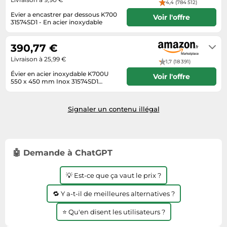
4,4 (784 512)
Tablettes tactiles
Evier a encastrer par dessous K700
Voir l'offre
31574SD1 - En acier inoxydable
Tondeuses cheveux & barbe
Se renseigner auprès du vendeur
Téléphonie
390,77 €
Téléviseurs
Livraison à 25,99 €
1,7 (18 391)
Télévision & vidéo
Évier en acier inoxydable K700U
Voir l'offre
550 x 450 mm Inox 31574SD1
Électroménager
(Import Allemagne)
Habituellement expédié sous 7 à 8
jours
Signaler un contenu illégal
🤖 Demande à ChatGPT
💡 Est-ce que ça vaut le prix ?
🔁 Y a-t-il de meilleures alternatives ?
⭐ Qu'en disent les utilisateurs ?