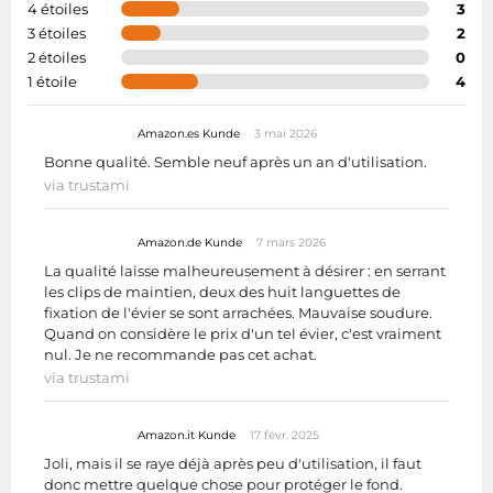
4 étoiles
3
3 étoiles
2
2 étoiles
0
1 étoile
4
Amazon.es Kunde
3 mai 2026
Bonne qualité. Semble neuf après un an d'utilisation.
via trustami
Amazon.de Kunde
7 mars 2026
La qualité laisse malheureusement à désirer : en serrant
les clips de maintien, deux des huit languettes de
fixation de l'évier se sont arrachées. Mauvaise soudure.
Quand on considère le prix d'un tel évier, c'est vraiment
nul. Je ne recommande pas cet achat.
via trustami
Amazon.it Kunde
17 févr. 2025
Joli, mais il se raye déjà après peu d'utilisation, il faut
donc mettre quelque chose pour protéger le fond.