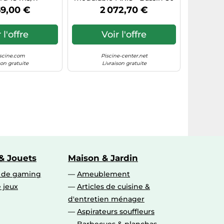
m³ Maxi
69,00 €
2 072,70 €
 l'offre
Voir l'offre
iscine.com
Piscine-center.net
son gratuite
Livraison gratuite
& Jouets
Maison & Jardin
s de gaming
Ameublement
 jeux
Articles de cuisine &
d'entretien ménager
Aspirateurs souffleurs