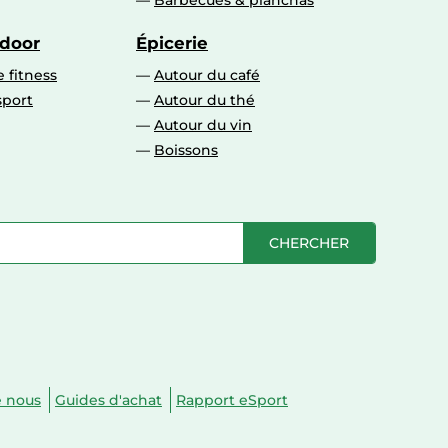
Barbecues & planchas
tdoor
Épicerie
 fitness
Autour du café
sport
Autour du thé
Autour du vin
Boissons
CHERCHER
e nous
Guides d'achat
Rapport eSport