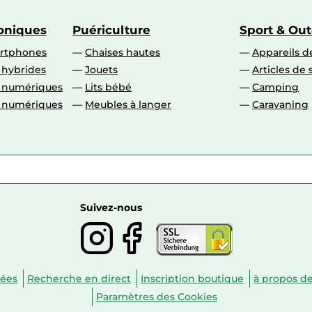
roniques
Puériculture
Sport & Ou
artphones
Chaises hautes
Appareils de
 hybrides
Jouets
Articles de 
o numériques
Lits bébé
Camping
o numériques
Meubles à langer
Caravaning
Suivez-nous
nées
Recherche en direct
Inscription boutique
à propos d
Paramètres des Cookies