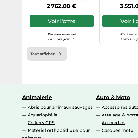
Bassin 80 m³ Maxi
vanne 3 voies -
2 762,00 €
3 551,
Max
Voir l'offre
Voir l'
Piscine-center.net
Piscine-cen
Livraison gratuite
Livraison g
Tout afficher
Animalerie
Auto & Moto
Abris pour animaux sauvages
Accessoires aut
Aquariophilie
Attelage & port
Colliers GPS
Autoradios
Matériel orthopédique pour
Casques moto