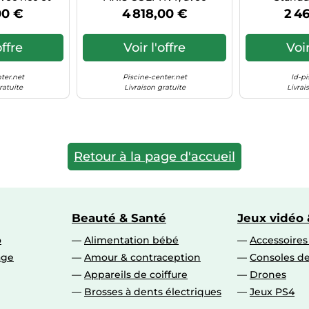
 Bassin 80 m³
électrolyseur, régulateur pH
00 €
4 818,00 €
2 4
i
et by-pass - Bassin 80 m³
Maxi
offre
Voir l'offre
Voir
ter.net
Piscine-center.net
Id-p
ratuite
Livraison gratuite
Livrai
Retour à la page d'accueil
Beauté & Santé
Jeux vidéo 
o
Alimentation bébé
Accessoire
age
Amour & contraception
Consoles de
Appareils de coiffure
Drones
Brosses à dents électriques
Jeux PS4