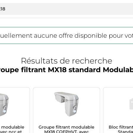
actuellement aucune offre disponible pour vo
Résultats de recherche
oupe filtrant MX18 standard Modula
t modulable
Groupe filtrant modulable
Bloc filtran
vec ncc et
MX18 COEPHVT, avec
Standa