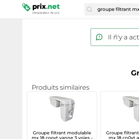
Il ñ'y a 
Gr
Produits similaires
Groupe filtrant modulable
Groupe filtran
mx 18 coovt vanne 3 voies -
mx 18 cn0vt a