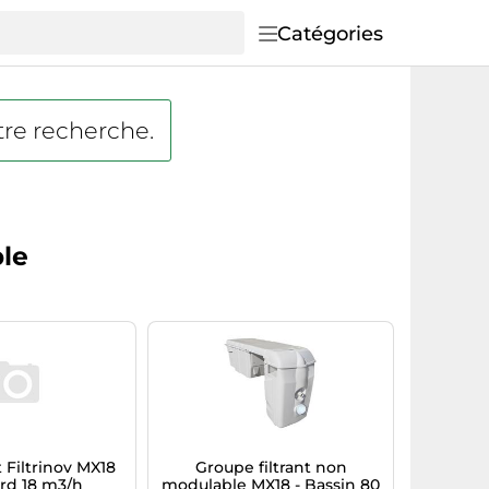
Catégories
tre recherche.
ble
t Filtrinov MX18
Groupe filtrant non
rd 18 m3/h
modulable MX18 - Bassin 80